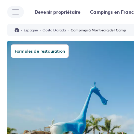
Devenir propriétaire
Campings en Franc
Toutes nos destinations
Camping France
Camping Alsace
·
Espagne
·
Costa Dorada
·
Campings à Mont-roig del Camp
Camping Bas-Rhin
Camping Strasbourg
Camping Haut-Rhin
Formules de restauration
Camping Colmar
Camping Aquitaine
Camping Dordogne
Camping Gironde
Camping Arcachon
Camping Bordeaux
Camping Les Landes
Camping Biscarrosse
Camping Hossegor
Camping Messanges
Camping Mimizan