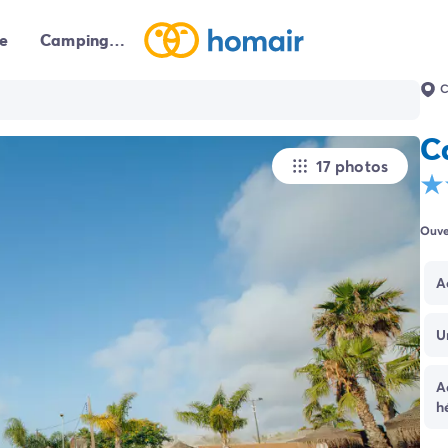
e
Campings autour de moi
C
C
17 photos
Ouve
A
U
A
h