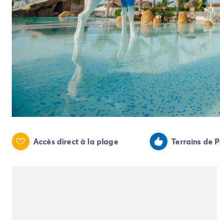
Camping Pyrénées Atlantiques
Camping Biarritz
Camping Bidart
Camping Hendaye
Camping Bretagne
Camping Côtes d'Armor
Camping Finistère
Camping Ille-et-Vilaine
Camping Saint-Malo
Camping Morbihan
Camping Vannes
Camping Centre-Val de Loire
Accès direct à la plage
Terrains de 
Camping Indre-et-Loire
Camping Chenonceau
Camping Champagne-Ardenne
Camping Ardennes
Camping Corse
Camping Corse-du-Sud
Camping Bonifacio