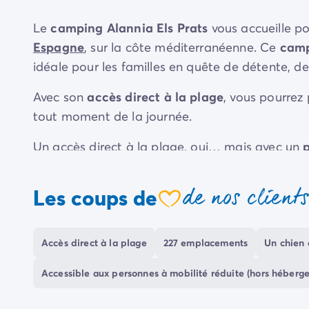
Camping Communauté Valencienne
Camping Costa Blanca
Le
camping Alannia Els Prats
vous accueille p
Camping Alicante
Espagne
, sur la côte méditerranéenne. Ce
campi
Camping Benidorm
idéale pour les familles en quête de détente, de 
Camping Costa del Azahar
Camping Valence
Avec son
accès direct à la plage
, vous pourrez
Camping Italie
tout moment de la journée.
Camping Abruzzes
Camping Emilie Romagne
Un accès direct à la plage, oui… mais avec un
Camping Latium
espace aquatique ludique : une grande piscine, 
Camping Rome
une
pataugeoire
amusante pour les plus petits
de nos client
Camping Lombardie
Les coups de
coeur
Camping Lac de Garde
Vous pourrez également participer à de nombr
Camping Lac Majeur
vos vacances : basketball, football, ping-pong
Camping Pouilles
Accès direct à la plage
227 emplacements
Un chien 
proches dans une
ambiance fun et décontract
Camping Sardaigne
Camping Toscane
Accessible aux personnes à mobilité réduite (hors héberg
Vos journées pourront se prolonger en douceur 
Camping Florence
restaurants
du camping.
Camping Trentin-Haut-Adige