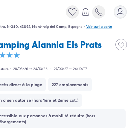
tra. N-340, 43892, Mont-roig del Camp, Espagne
-
Voir sur la carte
amping Alannia Els Prats
rture :
28/03/26
➞
24/10/26
-
27/03/27
➞
24/10/27
ccès direct à la plage
227 emplacements
n chien autorisé (hors 1ère et 2ème cat.)
ccessible aux personnes à mobilité réduite (hors
ébergements)