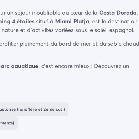
our un séjour inoubliable au cœur de la
Costa Dorada
,
ng 4 étoiles
situé à
Miami Platja
, est la destination
nature et d’activités variées sous le soleil espagnol.
 profiter pleinement du bord de mer et du sable chau
parc aquatique
, c’est encore mieux ! Découvrez un
un toboggan pour glisser à toute allure et s’éclabouss
, et un
solarium
pour se détendre au soleil.
s
euses
activités sportives
et familiales tout au long de
, ou encore des séances de zumba pour défier vos
autorisé (hors 1ère et 2ème cat.)
ée
!
ements)
autour d’un verre ou d’un dîner dans les
bars
et