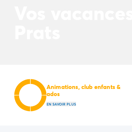
Camping Avignon
Vos vacances
Camping Rhône-Alpes
Camping Ardèche
Camping Vallon-Pont-d'Arc
Prats
Camping Drôme
Camping Haute-Savoie
Camping Annecy
Camping Isère
Camping Savoie
Camping Espagne
Camping Cantabria
Camping Santander
Camping Catalogne
Animations, club enfants &
Camping Costa Brava
ados
Camping Barcelone
EN SAVOIR PLUS
Camping Escala
Camping Palamos
Camping Tossa de Mar
Camping Costa Dorada