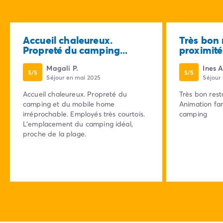
Accueil chaleureux.
Très bon 
Propreté du camping...
proximité.
Magali P.
Ines A
5/5
5/5
Séjour en mai 2025
Séjour
Accueil chaleureux. Propreté du
Très bon rest
camping et du mobile home
Animation fam
irréprochable. Employés très courtois.
camping
L'emplacement du camping idéal,
proche de la plage.