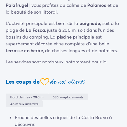
Palafrugell
, vous profitez du calme de
Palamos
et de
Camping Sète
la beauté de son littoral.
Camping Valras-Plage
Camping Vendres-Plage
L'activité principale est bien sûr la
baignade
, soit à la
Camping Vias-Plage
plage de
La Fosca
, juste à 200 m, soit dans l'un des
Camping Pyrénées-Orientales
bassins du camping. La
piscine principale
est
Camping Argelès-sur-Mer
superbement décorée et se complète d'une belle
Camping Canet-en-Roussillon
terrasse en herbe
, de chaises longues et de palmiers.
Camping Collioure
Camping Le Barcarès
Les services sont nombreux, notamment pour la
Camping Limousin
restauration et l'alimentation,
et il y a beaucoup de
Camping Corrèze
choses à faire et à voir alentour. Détendez-vous,
Camping Midi-Pyrénées
de nos clients
Les coups de
profitez du séjour, vous allez être bien !
coeur
Camping Aveyron
Camping Millau
Bord de mer - 200 m
535 emplacements
Camping Gers
Animaux interdits
Camping Lot
Camping Lot-et-Garonne
Proche des belles criques de la Costa Brava à
Camping Tarn
découvrir.