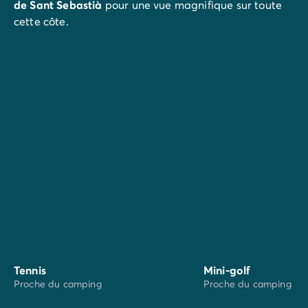
de Sant Sebastià
pour une vue magnifique sur toute
cette côte.
Un autre jour, partez à la découvertes des
villages
médiévaux
très pittoresques que sont
Pals,
Peratallada ou Monells.
Et si vous aimez la
céramique
, rejoignez
La Bisbal d'Empordà
, cité très
réputée pour ses maîtres artisans d'hier et
d'aujourd'hui.
Tennis
Mini-golf
Proche du camping
Proche du camping