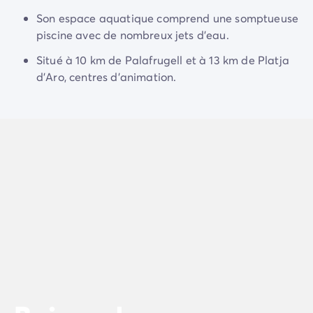
Camping Normandie
Son espace aquatique comprend une somptueuse
Camping Basse-Normandie
piscine avec de nombreux jets d'eau.
Camping Calvados
Camping Manche
Situé à 10 km de Palafrugell et à 13 km de Platja
Camping Haute-Normandie
d’Aro, centres d'animation.
Camping Pays de la Loire
Camping Loire-Atlantique
Camping Guerande
Camping Le-Croisic
Camping Pornic
Camping Vendée
Camping La-Tranche-sur-Mer
Camping Les Sables d'Olonne
Camping Saint-Gilles-Croix-de-Vie
Camping Saint-Hilaire-De-Riez
Camping Saint-Jean-De-Monts
Camping Poitou-Charentes
Camping Charente-Maritime
Camping Fouras