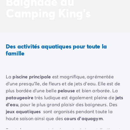
Baignade au
Camping La Palmyre
Camping King's
Camping Royan
Camping Provence-Alpes-Côte d'Azur
Camping Alpes-de-Haute-Provence
Camping Alpes-Maritimes
Camping Cannes
Camping Nice
Des activités aquatiques pour toute la
Camping Bouches du Rhône
famille
Camping Cassis
Camping Marseille
Camping Var
La
piscine principale
est magnifique, agrémentée
Camping Fréjus
d'une presqu'île, de fleurs et de jets d'eau. Elle est de
Camping Hyères les Palmiers
plus bordée d'une belle
pelouse
et bien arborée. La
Camping Lavandou
pataugeoire
très ludique est également pleine de
jets
Camping Port Grimaud
d'eau
, pour le plus grand plaisir des baigneurs. Des
Camping Saint-Raphaël
jeux aquatiques
sont organisés pendant toute la
Camping Saint-Tropez
haute saison ainsi que des
cours d'aquagym
.
Camping Vaucluse
Camping Avignon
Des
toboggans
sont également mis à contribution et