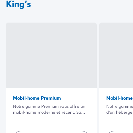
King's
Mobil-home Premium
Mobil-home
Notre gamme Premium vous offre un
Notre gamme 
mobil-home moderne et récent. Sa
d’un héberg
vaste terrasse ombragée dans un
totalement é
cadre naturel privilégié ainsi que la
possède son e
qualité de ses équipements intérieurs
agencé, il vou