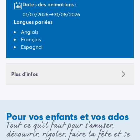
Camping Porquerolles
Dates des animations :
Camping Sud de la France
01/07/2026
31/08/2026
Offres promotionnelles
Langues parlées
Offres du moment
/promotions
Anglais
Avantages & bons plans
Français
Parrainer un ami
Espagnol
Programme de fidélité
Offrir un coffret cadeau Homair
Nos nouveautés 2026
Week-ends à thème
Plus d'infos
Promos d'été
Dernière minute été
Nos locations
Nos gammes de mobil-homes
/hebergements
Mobil-homes Ultimate
/ultimate
Pour vos enfants et vos ados
Mobil-homes Premium
/camping-mobil-home-premium
Tout ce qu'il faut pour s'amuser,
Hébergements insolites
/hebergements-specifiques
Emplacements de camping
/emplacement-camping
découvrir, rigoler, faire la fête et se
Mobil-homes PMR
/mobil-homes-pmr