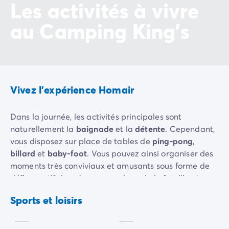
Les activités à vivre
Camping Vénétie
Camping Venise
au Camping King's
Camping Croatie
Camping Dalmatie
Camping Istrie
Camping Kvarner
Camping Portugal
Vivez l'expérience Homair
Camping Algarve
Camping Centre Portugal
Camping Lisbonne
Dans la journée, les activités principales sont
Camping Nord Portugal
naturellement la
baignade
et la
détente
. Cependant,
Autres destinations
vous disposez sur place de tables de
ping-pong
,
Camping Pays-Bas
billard
et
baby-foot
. Vous pouvez ainsi organiser des
Camping Allemagne
moments très conviviaux et amusants sous forme de
Camping Suisse
défis sportifs lancés aux membres de la famille et aux
Ping-
Camping Autriche
amis.
pong
Football
Sports et loisirs
Camping Styrie
Inclus
Inclus
Les jeunes enfants disposent d'une
aire de jeux
et les
Camping Luxembourg
petits campeurs peuvent rejoindre le
club enfants
à
Camping Belgique