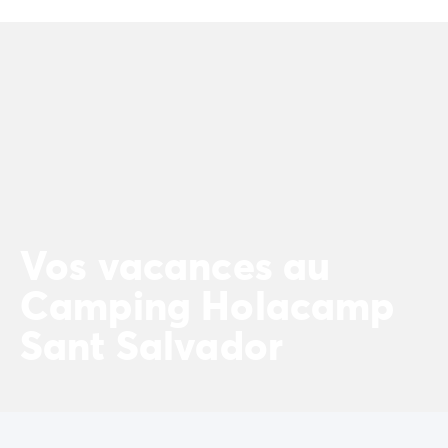
Camping Porto Vecchio
Camping Haute-Corse
Camping Bastia
Camping Hauts-de-France
Camping Nord-Pas-de-Calais
Camping Picardie
Camping Ile-de-France
Camping Paris
Camping Languedoc-Roussillon
Camping Aude
Vos vacances au
Camping Carcassonne
Camping Narbonne
Camping Holacamp
Camping Gard
Camping Grau-du-Roi
Sant Salvador
Camping Hérault
Camping Cap D'Agde
Camping La Grande Motte
Camping Marseillan-Plage
Camping Palavas-les-Flots