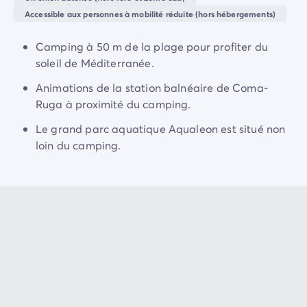
Camping Normandie
chaleureuses
.
Accessible aux personnes à mobilité réduite (hors hébergements)
Camping Basse-Normandie
Camping Calvados
Camping à 50 m de la plage pour profiter du
Camping Manche
soleil de Méditerranée.
Camping Haute-Normandie
Camping Pays de la Loire
Animations de la station balnéaire de Coma-
Camping Loire-Atlantique
Ruga à proximité du camping.
Camping Guerande
Le grand parc aquatique Aqualeon est situé non
Camping Le-Croisic
loin du camping.
Camping Pornic
Camping Vendée
Camping La-Tranche-sur-Mer
Camping Les Sables d'Olonne
Camping Saint-Gilles-Croix-de-Vie
Camping Saint-Hilaire-De-Riez
Camping Saint-Jean-De-Monts
Camping Poitou-Charentes
Camping Charente-Maritime
Camping Fouras