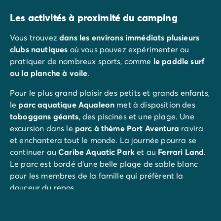
Mobil-homes pour les grandes familles
/mobil-homes-fam
Les activités à proximité du camping
Mobil-homes by Roan
/locations-by-roan
Tentes lodges
/tente-safari-hebergement-atypique
Vous trouvez
dans les environs immédiats plusieurs
L'esprit Homair
clubs nautiques
où vous pouvez expérimenter ou
Vivez l'expérience
pratiquer de nombreux sports, comme
le paddle surf
Qui est Homair ?
ou la planche à voile
.
L'expérience Homair
Suivez-nous sur les réseaux
Pour le plus grand plaisir des petits et grands enfants,
Le catalogue Homair
le
parc aquatique Aqualeon
met à disposition des
Meilleur E-commerçant 2026
toboggans géants
, des piscines et une plage. Une
Homair en vidéo
excursion dans le
parc à thème Port Aventura
ravira
Les nouveautés 2026
et enchantera tout le monde. La journée pourra se
Soirée DJ NRJ
continuer au
Caribe Aquatic Park
et au
Ferrari Land
.
Nos engagements RSE
Le parc est bordé d'une belle plage de sable blanc
Services et infos pratiques
pour les membres de la famille qui préfèrent la
Des correspondants à votre écoute
douceur du repos.
Des services à la carte
Nos formules de restauration