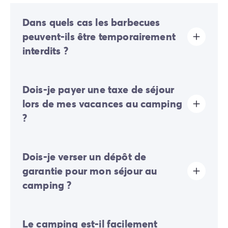
Dans quels cas les barbecues
peuvent-ils être temporairement
interdits ?
Des interdictions temporaires de barbecues peuvent
Dois-je payer une taxe de séjour
être mises en place selon les conditions
météorologiques et les risques d'incendie.
lors de mes vacances au camping
En période de forte chaleur, de sécheresse prolongée
?
ou de vent fort, les autorités locales peuvent
suspendre leur usage afin de garantir la sécurité de
tous et de préserver les espaces naturels. Nous vous
La taxe de séjour est établie dans presque tous les
invitons à vérifier les consignes en vigueur ou
Dois-je verser un dépôt de
sites touristiques. Il vous faudra donc l’acquitter lors
l'affichage sur place avant d'allumer votre appareil.
de votre enregistrement en ligne ou une fois sur place.
garantie pour mon séjour au
camping ?
Oui, un dépôt de garantie vous sera demandé lors de
Le camping est-il facilement
votre enregistrement en ligne ou une fois sur place.