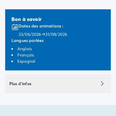
Camping Vénétie
Camping Venise
Camping Croatie
Bon à savoir
Camping Dalmatie
Dates des animations :
Camping Istrie
Camping Kvarner
23/06/2026
31/08/2026
Camping Portugal
Langues parlées
Camping Algarve
Anglais
Camping Centre Portugal
Français
Camping Lisbonne
Espagnol
Camping Nord Portugal
Autres destinations
Camping Pays-Bas
Camping Allemagne
Plus d'infos
Camping Suisse
Camping Autriche
Camping Styrie
Camping Luxembourg
Camping Belgique