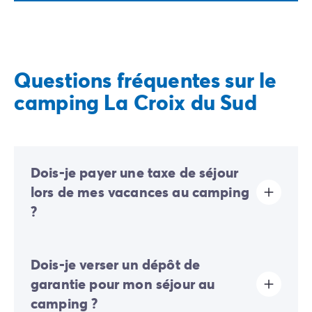
Questions fréquentes sur le
camping La Croix du Sud
Dois-je payer une taxe de séjour
lors de mes vacances au camping
?
La taxe de séjour est établie dans presque tous les
Dois-je verser un dépôt de
sites touristiques. Il vous faudra donc l’acquitter lors
de votre enregistrement en ligne ou une fois sur place.
garantie pour mon séjour au
camping ?