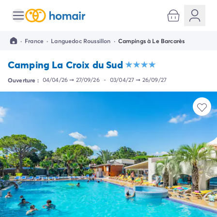
Toutes nos destinations
Camping France
·
France
·
Languedoc Roussillon
·
Campings à Le Barcarès
Camping Alsace
Camping Bas-Rhin
Camping La Croix du Sud
Camping Strasbourg
Camping Haut-Rhin
Ouverture :
04/04/26
➞
27/09/26
-
03/04/27
➞
26/09/27
Camping Colmar
Camping Aquitaine
Camping Dordogne
Camping Gironde
Camping Arcachon
Camping Bordeaux
Camping Les Landes
Camping Biscarrosse
Camping Hossegor
Camping Messanges
Camping Mimizan