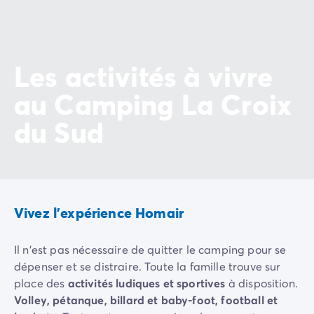
Camping Slovénie
Toutes nos thématiques
Par thématique
Camping 3 étoiles
Les activités à vivre
Camping 4 étoiles
au Camping La Croix
Camping 5 étoiles
Camping à la campagne
du Sud
Camping à la montagne
Camping acceptant les chiens
Camping avec club enfants
Camping avec clubs ados
Camping avec parc aquatique
Vivez l'expérience Homair
Camping avec piscine
Camping en bord de lac
Camping en bord de mer
Il n'est pas nécessaire de quitter le camping pour se
Camping en bord de rivière
dépenser et se distraire. Toute la famille trouve sur
Camping en nature et découvertes
place des
activités ludiques et sportives
à disposition.
Camping et vélo en famille
Volley, pétanque, billard et baby-foot, football et