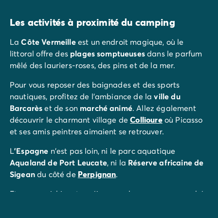
Les activités à proximité du camping
La
Côte Vermeille
est un endroit magique, où le
littoral offre des
plages somptueuses
dans le parfum
mêlé des lauriers-roses, des pins et de la mer.
Pour vous reposer des baignades et des sports
nautiques, profitez de l'ambiance de la
ville du
Barcarès
et de son
marché animé
. Allez également
découvrir le charmant village de
Collioure
où Picasso
et ses amis peintres aimaient se retrouver.
L
'Espagne
n'est pas loin, ni le parc aquatique
Aqualand de Port Leucate
, ni la
Réserve africaine de
Sigean
du côté de
Perpignan
.
Et pour enrichir votre séjour, rendez-vous aux marchés
des environs :