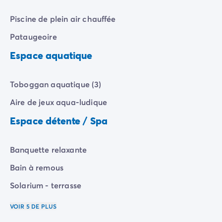
Camping Communauté Valencienne
Camping Costa Blanca
Piscine de plein air chauffée
Camping Alicante
Pataugeoire
Camping Benidorm
Camping Costa del Azahar
Espace aquatique
Camping Valence
Camping Italie
Toboggan aquatique (3)
Camping Abruzzes
Camping Emilie Romagne
Aire de jeux aqua-ludique
Camping Latium
Espace détente / Spa
Camping Rome
Camping Lombardie
Camping Lac de Garde
Banquette relaxante
Camping Lac Majeur
Bain à remous
Camping Pouilles
Camping Sardaigne
Solarium - terrasse
Camping Toscane
Camping Florence
VOIR 5 DE PLUS
Camping Trentin-Haut-Adige