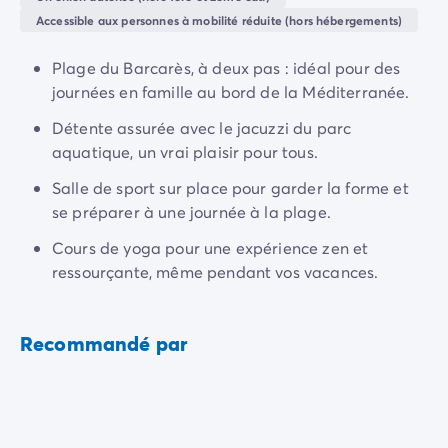
Camping Normandie
Accessible aux personnes à mobilité réduite (hors hébergements)
Camping Basse-Normandie
Camping Calvados
Plage du Barcarès, à deux pas : idéal pour des
Camping Manche
journées en famille au bord de la Méditerranée.
Camping Haute-Normandie
Camping Pays de la Loire
Détente assurée avec le jacuzzi du parc
Camping Loire-Atlantique
aquatique, un vrai plaisir pour tous.
Camping Guerande
Salle de sport sur place pour garder la forme et
Camping Le-Croisic
se préparer à une journée à la plage.
Camping Pornic
Camping Vendée
Cours de yoga pour une expérience zen et
Camping La-Tranche-sur-Mer
ressourçante, même pendant vos vacances.
Camping Les Sables d'Olonne
Camping Saint-Gilles-Croix-de-Vie
Camping Saint-Hilaire-De-Riez
Recommandé par
Camping Saint-Jean-De-Monts
Camping Poitou-Charentes
Camping Charente-Maritime
Camping Fouras