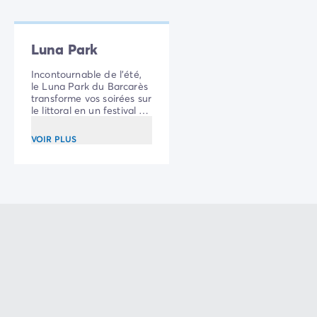
Luna Park
Incontournable de l'été,
le Luna Park du Barcarès
transforme vos soirées sur
le littoral en un festival de
lumières, de
gourmandises et de
VOIR PLUS
sensations fortes pour
toute la famille.