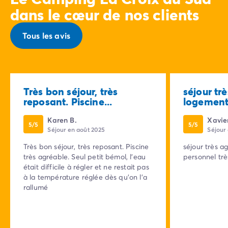
dans le cœur de nos clients
Tous les avis
Très bon séjour, très
séjour tr
reposant. Piscine...
logement 
Karen B.
Xavier
5/5
5/5
Séjour en août 2025
Séjour
Très bon séjour, très reposant. Piscine
séjour très a
très agréable. Seul petit bémol, l'eau
personnel tr
était difficile à régler et ne restait pas
à la température réglée dès qu'on l'a
rallumé