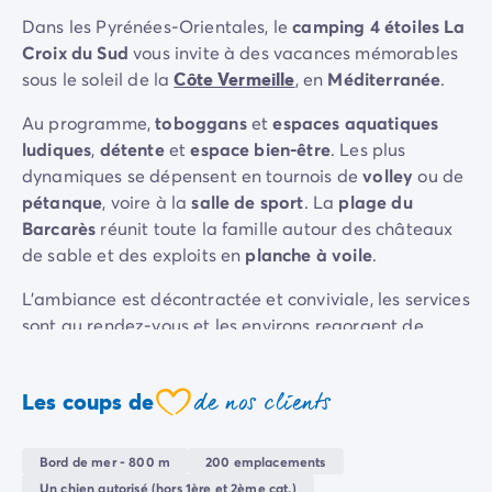
Camping Sète
Dans les Pyrénées-Orientales, le
camping 4 étoiles La
Camping Valras-Plage
Croix du Sud
vous invite à des vacances mémorables
Camping Vendres-Plage
sous le soleil de la
Côte Vermeille
, en
Méditerranée
.
Camping Vias-Plage
Au programme,
toboggans
et
espaces aquatiques
Camping Pyrénées-Orientales
ludiques
,
détente
et
espace bien-être
. Les plus
Camping Argelès-sur-Mer
dynamiques se dépensent en tournois de
volley
ou de
Camping Canet-en-Roussillon
pétanque
, voire à la
salle de sport
. La
plage du
Camping Collioure
Barcarès
réunit toute la famille autour des châteaux
Camping Le Barcarès
de sable et des exploits en
planche à voile
.
Camping Limousin
Camping Corrèze
L'ambiance est décontractée et conviviale, les services
Camping Midi-Pyrénées
sont au rendez-vous et les environs regorgent de
Camping Aveyron
choses à faire et à voir.
De quoi satisfaire les envies
Camping Millau
des petits et des grands
.
Camping Gers
de nos clients
Les coups de
coeur
Camping Lot
Camping Lot-et-Garonne
Bord de mer - 800 m
200 emplacements
Camping Tarn
Un chien autorisé (hors 1ère et 2ème cat.)