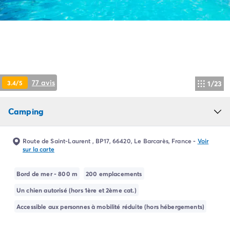
Camping Pyrénées Atlantiques
Camping Biarritz
Camping Bidart
Camping Hendaye
Camping Bretagne
Camping Côtes d'Armor
Camping Finistère
77 avis
3.4/5
1/23
Camping Ille-et-Vilaine
Camping Saint-Malo
Camping
Camping Morbihan
Camping Vannes
Camping Centre-Val de Loire
Route de Saint-Laurent , BP17, 66420, Le Barcarès, France
-
Voir
Camping Indre-et-Loire
sur la carte
Camping Chenonceau
Camping Champagne-Ardenne
Bord de mer - 800 m
200 emplacements
Camping Ardennes
Un chien autorisé (hors 1ère et 2ème cat.)
Camping Corse
Accessible aux personnes à mobilité réduite (hors hébergements)
Camping Corse-du-Sud
Camping Bonifacio