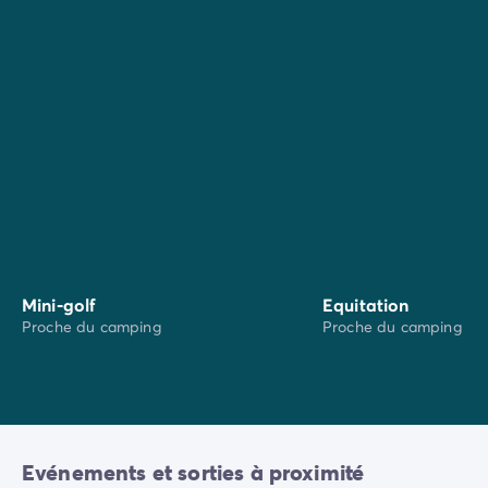
Au Barcarès :
marché local tous les matins en haute
saison, marché nocturne tous les soirs en haute
saison
A Toreilles :
marché local les mardis et vendredis
matins
A Sainte-Marie-de-la-Mer :
marché local les
mardis, jeudis et samedis matins en haute saison,
marché nocturne les lundis, mercredis et vendredis
en haute saison
A Canet-en-Roussillon :
marché local tous les jours
sauf le lundi en haute saison, marché nocturne et
artisanal tous les soirs en haute saison
Mini-golf
Equitation
Proche du camping
Proche du camping
Evénements et sorties à proximité