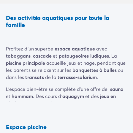
Camping Rhône-Alpes
Camping Ardèche
Des activités aquatiques pour toute la
Camping Vallon-Pont-d'Arc
famille
Camping Drôme
Camping Haute-Savoie
Camping Annecy
Camping Isère
Profitez d'un superbe
espace aquatique
avec
Camping Savoie
toboggans
,
cascade
et
pataugeoires ludiques
. La
Camping Espagne
piscine principale
accueille jeux et nage, pendant que
Camping Cantabria
les parents se relaxent sur les
banquettes à bulles
ou
Camping Santander
dans les
transats
de la
terrasse-solarium
.
Camping Catalogne
L'espace bien-être se complète d'une offre de
sauna
Camping Costa Brava
et
hammam
. Des cours d'
aquagym
et des
jeux en
Camping Barcelone
piscine
sont organisés.
Camping Escala
Camping Palamos
La
plage du Barcarès
est à 800 m pour la baignade,
Camping Tossa de Mar
les châteaux de sable et les
sports nautiques
.
Espace piscine
Camping Costa Dorada