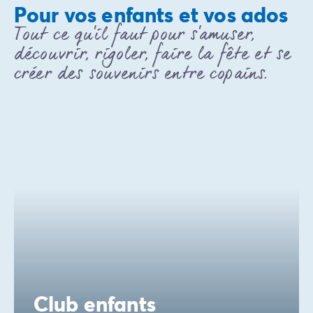
Avant de partir
Pour vos enfants et vos ados
Les modes de paiement
Tout ce qu'il faut pour s'amuser,
Paiement en plusieurs fois
découvrir, rigoler, faire la fête et se
L'assurance annulation
créer des souvenirs entre copains.
Acheter un mobil-home
Club enfants