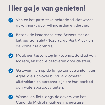
Camping Spanje
wandelen, ponyrijden of fietsen door een
Hier ga je van genieten!
Camping Cantabrië
natuurgebied of langs het 4 kilometer lange
Camping San Sebastian
zandstrand midden in het stadscentrum. Bovendien
Camping Portugal
Verken het pittoreske achterland, dat wordt
kun je verschillende
watersporten
uitproberen. Niet
Camping Algarve
gekenmerkt door wijngaarden en dorpen.
ver van onze campings in Valras-Plage liggen ook
Andere bestemmingen
mooie steden zoals Béziers, Agde, Sérignan, Vendres
Bezoek de historische stad Béziers met de
Camping Nederland
en Marseillan, die uitnodigen tot een gezellige
kathedraal Saint-Nazaire, de Pont Vieux en
Camping Friesland
wandeling met de hele familie. Klinkt dit niet als een
de Romeinse arena's.
Camping Gelderland
geweldige bestemming
voor je vakantie?
Camping Arnhem
Maak een tussenstop in Pézenas, de stad van
Camping Betuwe
Molière, en laat je betoveren door de sfeer.
Camping Nijmegen
Camping Veluwe
Ga zwemmen op de lange zandstranden van
Camping Voorthuizen
Agde, die zich over bijna 14 kilometer
Camping Limburg
uitstrekken en beroemd zijn om hun aanbod
Camping Noord-Brabant
aan watersportactiviteiten.
Camping Overijssel
Wandel en fiets langs de oevers van het
Camping Hardenberg
Canal du Midi of maak een riviercruise.
Camping Twente