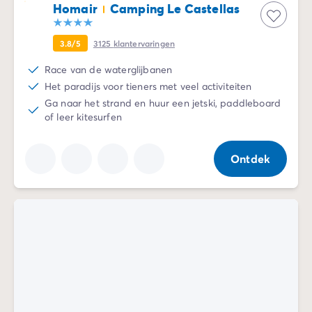
Homair
Camping Le Castellas
De Homair ervaring
Services & praktische info
3.8/5
3125
klantervaringen
Voorzieningen en faciliteiten
Onze cateringpakketten
Race van de waterglijbanen
Service & contact
Het paradijs voor tieners met veel activiteiten
Alle betaalmethoden
Ga naar het strand en huur een jetski, paddleboard
Betaal in termijnen
of leer kitesurfen
Bereid je voor op je vakantie
Annuleringsverzekering
Ontdek