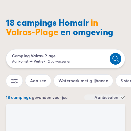
Camping Zeeland
Camping Zuid-Holland
Camping Duitsland
18 campings Homair
in
Camping Beieren
Valras-Plage
en omgeving
Camping Rijnland-Palts
Camping Oostenrijk
Camping Stiermarken
Camping Slovenië
Camping Valras-Plage
Camping Zwitserland
Aankomst
➞
Vertrek
2 volwassenen
Camping Luxemburg
Vakantiethema's
Aan zee
Waterpark met glijbanen
5 ste
Per thema
3-sterrencampings
4-sterrencamping
18 campings
gevonden voor jou
Aanbevolen
5 sterren campings
Camping aan een rivier
Camping dicht bij een beroemde stad
Camping direct aan zee