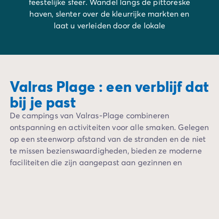
feestelijke sfeer. Wandel langs de pittoreske
haven, slenter over de kleurrijke markten en
laat u verleiden door de lokale
gemoedelijkheid. Een plek waar ontspanning
en ontdekkingen harmonieus samengaan.
Valras Plage : een verblijf dat
bij je past
De campings van Valras-Plage combineren
ontspanning en activiteiten voor alle smaken. Gelegen
op een steenworp afstand van de stranden en de niet
te missen bezienswaardigheden, bieden ze moderne
faciliteiten die zijn aangepast aan gezinnen en
groepen vrienden. De gedroomde gelegenheid om
jezelf onder te dompelen in de mediterrane
schoonheid.