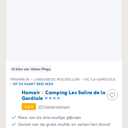
47.6km van Valras-Plage
FRANKRIJK
LANGUEDOC ROUSSILLON
VIC-LA-GARDIOLE
OP DE KAART BEKIJKEN
Homair
Camping Les Salins de la
Gardiole
3.5/5
277
klantervaringen
Race van de drievoudige glijbaan
Geniet van de gratis shuttle en verken het strand