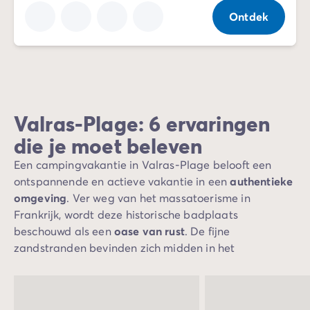
Ontdek
Valras-Plage: 6 ervaringen
die je moet beleven
Een campingvakantie in Valras-Plage belooft een
ontspannende en actieve vakantie in een
authentieke
omgeving
. Ver weg van het massatoerisme in
Frankrijk, wordt deze historische badplaats
beschouwd als een
oase van rust
. De fijne
zandstranden bevinden zich midden in het
stadscentrum en de met talrijke restaurants en
winkels omringde strandpromenade nodigt uit tot
heerlijke wandelingen. De stad komt vooral tot leven