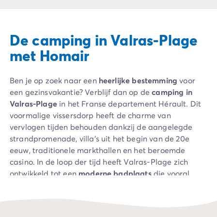
Camping Ardèche
Camping Drôme
Camping Haute-Savoie
De camping in Valras-Plage
Camping Annecy
Camping Italië
met Homair
Camping Emilia Romagna
Camping Lazio
Ben je op zoek naar een
heerlijke bestemming
voor
Camping Rome
een gezinsvakantie? Verblijf dan op de
camping in
Camping Lombardije
Valras-Plage
in het Franse departement Hérault. Dit
Camping Gardameer
voormalige vissersdorp heeft de charme van
Camping Peschiera Del Garda
vervlogen tijden behouden dankzij de aangelegde
Camping Lago Maggiore
strandpromenade, villa's uit het begin van de 20e
Camping Puglia
eeuw, traditionele markthallen en het beroemde
Camping Sardinië
casino. In de loop der tijd heeft Valras-Plage zich
Camping Toscane
ontwikkeld tot een
moderne badplaats
die vooral
Camping Florence
geliefd is bij gezinnen.
Camping Montescudaio
Camping Venetië
Ontdek de stad en het omliggende gebied, die je
Camping Lazise
talloze
recreatieve activiteiten
bieden. Je kunt