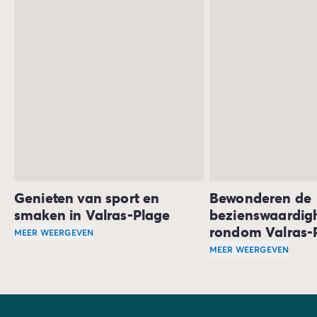
in de zomermaanden, wanneer er vele concerten en
traditionele feesten plaatsvinden.
Genieten van sport en
Bewonderen de
smaken in Valras-Plage
bezienswaardig
rondom Valras-
MEER WEERGEVEN
Test verder in Valras-Plage je skills in
MEER WEERGEVEN
verschillende wate
Daarnaast is Valras