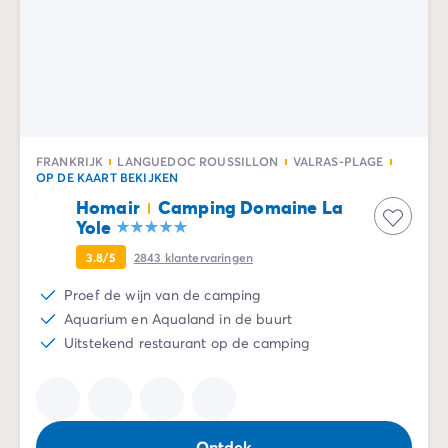
Camping en fietsen met het gezin
Camping met ANWB-etiket
Camping met hond
Camping met kinderclub
Camping met overdekt zwembad
Camping met verwarmd zwembad
Camping met Waterpark
FRANKRIJK
LANGUEDOC ROUSSILLON
VALRAS-PLAGE
Camping voor baby's en jonge kinderen
OP DE KAART BEKIJKEN
Campings met tienerclub
Homair
Camping Domaine La
Gezinsvakantie op de camping
Yole
Milieubewuste camping
3.8/5
2843
klantervaringen
Natuurcamping
Onze mooiste luxe campings
Proef de wijn van de camping
Welness camping
Aquarium en Aqualand in de buurt
Per bestemming
Uitstekend restaurant op de camping
Camping Adriatische Kust
Camping Atlantische Kust
Camping Camargue
Camping Côte d'Azur
Ontdek