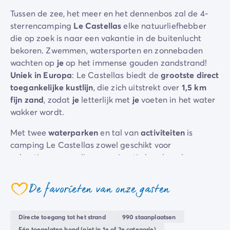
Camping Gorges du Verdon
Tussen de zee, het meer en het dennenbos zal de 4-
Camping Middellandse Zee
sterrencamping
Le Castellas
elke natuurliefhebber
Camping Noord-Frankrijk
die op zoek is naar een vakantie in de buitenlucht
Deals & voordelen
bekoren. Zwemmen, watersporten en zonnebaden
Topdeals
/nl/aanbiedingen
wachten op
je
op het immense gouden zandstrand!
Voordelen & goede deals
Uniek in Europa
: Le Castellas biedt de
grootste direct
Verwijs een vriend
toegankelijke kustlijn
, die zich uitstrekt over
1,5 km
Loyaliteitsprogramma
fijn zand
, zodat
je
letterlijk met
je
voeten in het water
Nieuwe campings 2026
wakker wordt.
Ontdek onze accommodaties
Onze stacaravan aanbod
/nl/stacaravans
Met twee
waterparken
en tal van
activiteiten
is
Ultimate stacaravans
/nl/de-ultimate-accommodaties
camping Le Castellas zowel geschikt voor
Premium stacaravans
/nl/camping-premium-stacarava
vakantiegangers die van animatie houden als voor
Overige accommodaties
/nl/overige-accommodatie
kampeerders die op zoek zijn naar rust en
Campingplaats
/nl/staanplaatsen
ontspanning
. Alle staanplaatsen zijn ruim en
De favorieten van onze gasten
Stacaravans voor grote gezinnen
/nl/mobil-homes-famil
coeur
comfortabel, zodat
je je
vakantie precies zo kunt
PBM-stacaravans
/nl/pbm-stacaravans
doorbrengen als
je
zelf wilt.
Welkom bij Homair
Directe toegang tot het strand
990 staanplaatsen
Dankzij de vele faciliteiten en
diensten
van de
Beleef de ervaring
Eén toegelaten hond (niet in 1e of 2e categorie)