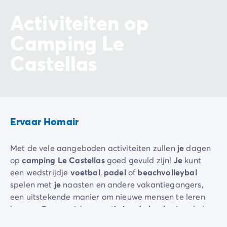
Activiteiten op
Camping Le
Castellas
Ervaar Homair
Met de vele aangeboden activiteiten zullen
je
dagen
op
camping Le Castellas
goed gevuld zijn!
Je
kunt
een wedstrijdje
voetbal
,
padel
of
beachvolleybal
spelen met
je
naasten en andere vakantiegangers,
een uitstekende manier om nieuwe mensen te leren
kennen. Een onmisbaar
potje jeu de boules
is ook de
perfecte gelegenheid om in de zuidelijke sfeer te