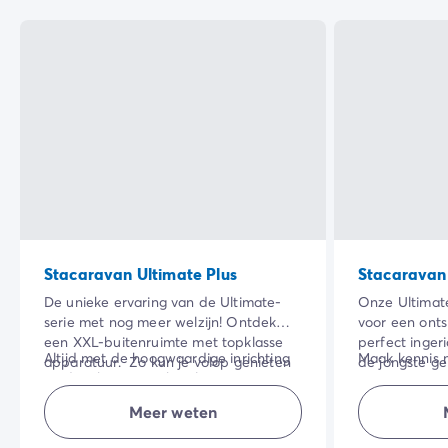
Stacaravan Ultimate Plus
Stacaravan
De unieke ervaring van de Ultimate-
Onze Ultimate
serie met nog meer welzijn! Ontdek
voor een ont
een XXL-buitenruimte met topklasse
perfect inge
Altijd met de hoogwaardige inrichting
Maak kennis 
apparatuur. Zo kun je volop genieten
de jongste ge
en de inbegrepen hotelservices:
manier om vak
van je vakantie in de buitenlucht!
hoogwaardige 
beddengoed, handdoeken, wifi en
camping!
inbegrepen ho
Meer weten
NB: beddengo
eindschoonmaak.
beddengoed,
kwaliteit voo
eindschoonm