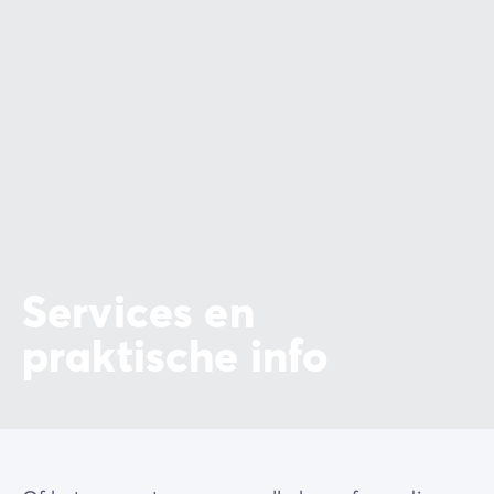
keuken
kunt ontdekken. Proef de streekproducten en
de schatten van het étang de Thau, zoals de
beroemde
oesters
of de onmisbare
tielle sétoise
,
direct aan de kust.
Slenter in juli en augustus over de avondmarkten die
aan het einde van de week en in het weekend
plaatsvinden in Marseillan-Plage. En mis elke ochtend
de
lokale markt van Sète
in het stadscentrum niet.
Services en
praktische info