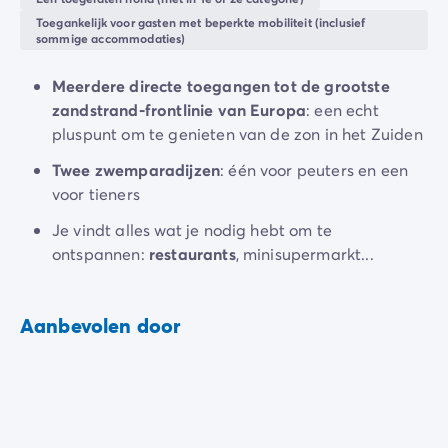
camping
staat
je
verblijf in het teken van comfort en
De Homair ervaring
Toegankelijk voor gasten met beperkte mobiliteit (inclusief
sommige accommodaties)
ontspanning. Het restaurant, de bar of de pizzeria
Services & praktische info
vereenvoudigen
je
maaltijden, terwijl
je
dankzij de
Voorzieningen en faciliteiten
Meerdere directe toegangen tot de grootste
verhuurdiensten zonder al te veel bagage kunt reizen.
Onze cateringpakketten
zandstrand-frontlinie van Europa
: een echt
Service & contact
Gelegen nabij
Sète
, in het Zuiden van Frankrijk, biedt
pluspunt om te genieten van de zon in het Zuiden
Alle betaalmethoden
de camping
je
de mogelijkheid om te genieten van
Betaal in termijnen
Twee zwemparadijzen
: één voor peuters en een
alle activiteiten in de stad en de rest van de regio
Bereid je voor op je vakantie
voor tieners
Languedoc-Roussillon
.
Annuleringsverzekering
Je vindt alles wat je nodig hebt om te
ontspannen:
restaurants
, minisupermarkt...
Aanbevolen door