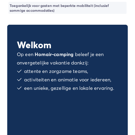
Camping Spanje
Toegankelijk voor gasten met beperkte mobiliteit (inclusief
Camping Cantabrië
sommige accommodaties)
Camping San Sebastian
Camping Portugal
Camping Algarve
Andere bestemmingen
Welkom
Camping Nederland
Camping Friesland
Op een
Homair-camping
beleef je een
Camping Gelderland
onvergetelijke vakantie dankzij:
Camping Arnhem
attente en zorgzame teams,
Camping Betuwe
activiteiten en animatie voor iedereen,
Camping Nijmegen
een unieke, gezellige en lokale ervaring.
Camping Veluwe
Camping Voorthuizen
Camping Limburg
Camping Noord-Brabant
Camping Overijssel
Camping Hardenberg
Camping Twente