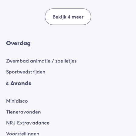
festivallook, een elektrische sfeer voor alle leeftijden,
een lawine aan kleurrijke goodies en elektromixen...
Bekijk 4 meer
De perfecte combinatie om feestelijke herinneringen
te maken met het gezin!
Overdag
Zwembad animatie / spelletjes
Sportwedstrijden
s Avonds
Minidisco
Tieneravonden
NRJ Extravadance
Voorstellingen