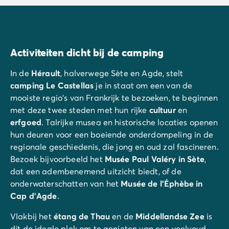
Activiteiten dicht bij de camping
In de
Hérault
, halverwege Sète en Agde, stelt
camping Le Castellas
je in staat om een van de
mooiste regio's van Frankrijk te bezoeken, te beginnen
met deze twee steden met hun rijke
cultuur
en
erfgoed
. Talrijke musea en historische locaties openen
hun deuren voor een boeiende onderdompeling in de
regionale geschiedenis, die jong en oud zal fascineren.
Bezoek bijvoorbeeld het
Musée Paul Valéry in Sète
,
dat een adembenemend uitzicht biedt, of de
onderwaterschatten van het
Musée de l'Éphèbe in
Cap d'Agde
.
Vlakbij het
étang de Thau
en de
Middellandse Zee
is
dit de ideale plek om te genieten van een veelvoud