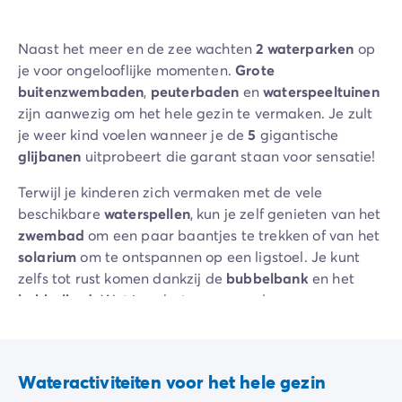
Naast het meer en de zee wachten
2 waterparken
op
je voor ongelooflijke momenten.
Grote
buitenzwembaden
,
peuterbaden
en
waterspeeltuinen
zijn aanwezig om het hele gezin te vermaken. Je zult
je weer kind voelen wanneer je de
5
gigantische
glijbanen
uitprobeert die garant staan voor sensatie!
Terwijl je kinderen zich vermaken met de vele
beschikbare
waterspellen
, kun je zelf genieten van het
zwembad
om een paar baantjes te trekken of van het
solarium
om te ontspannen op een ligstoel. Je kunt
zelfs tot rust komen dankzij de
bubbelbank
en het
bubbelbad
. Wat is er beter om van deze
paradijselijke omgeving te genieten?
Amuseren ze zich in de kinderclub? Maak van de
gelegenheid gebruik om jezelf te vermaken onder de
Wateractiviteiten voor het hele gezin
mediterrane zon! Boost je energie in het
zwembad