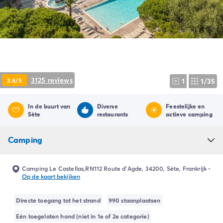
Camping Ardèche
Camping Drôme
Camping Haute-Savoie
Camping Annecy
Camping Italië
Camping Emilia Romagna
Camping Lazio
3125 reviews
3.8/5
1
1/35
Camping Rome
Camping Lombardije
In de buurt van
Diverse
Feestelijke en
Camping Gardameer
Sète
restaurants
actieve camping
Camping Peschiera Del Garda
Camping Lago Maggiore
Camping
Camping Puglia
Camping Sardinië
Camping Toscane
Camping Le Castellas,RN112 Route d'Agde, 34200, Sète, Frankrijk
-
Op de kaart bekijken
Camping Florence
Camping Montescudaio
Directe toegang tot het strand
990 staanplaatsen
Camping Venetië
Camping Lazise
Eén toegelaten hond (niet in 1e of 2e categorie)