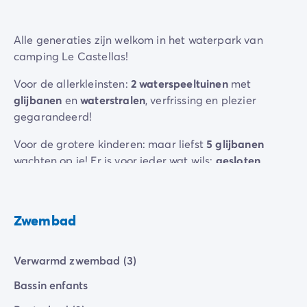
met
animaties
en
aquagymlessen
.
Alle generaties zijn welkom in het waterpark van
camping Le Castellas!
Voor de allerkleinsten:
2 waterspeeltuinen
met
glijbanen
en
waterstralen
, verfrissing en plezier
gegarandeerd!
Voor de grotere kinderen: maar liefst
5 glijbanen
wachten op je! Er is voor ieder wat wils:
gesloten
banen
,
steile banen
voor razendsnelle afdalingen,
wervelende banen
voor de nodige spanning en zelfs
dubbele banen
zodat je niet meer op je beurt hoeft te
Zwembad
wachten!
Tot slot zijn er voor volwassenen
massagesessies
die je
Verwarmd zwembad (3)
vrijheid en ontspanning beloven tijdens je vakantie...
Bassin enfants