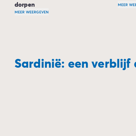
dorpen
MEER WE
MEER WEERGEVEN
Bij het 
Bezoek tijdens uw verblijf de verschillende charmant
Cagliari
, de hoofdstad van Sardinië, gelegen in het z
Sardinië: een verblijf 