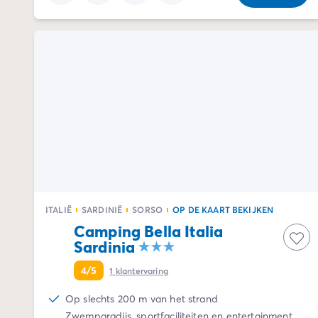
Camping en fietsen met het gezin
Camping met ANWB-etiket
Camping met hond
Camping met kinderclub
Camping met overdekt zwembad
Camping met verwarmd zwembad
Camping met Waterpark
Camping voor baby's en jonge kinderen
Campings met tienerclub
Gezinsvakantie op de camping
Milieubewuste camping
Natuurcamping
ITALIË
SARDINIË
SORSO
OP DE KAART BEKIJKEN
Onze mooiste luxe campings
Camping Bella Italia
Welness camping
Sardinia
Per bestemming
Camping Adriatische Kust
4/5
1
klantervaring
Camping Atlantische Kust
Camping Camargue
Op slechts 200 m van het strand
Camping Côte d'Azur
Zwemparadijs, sportfaciliteiten en entertainment