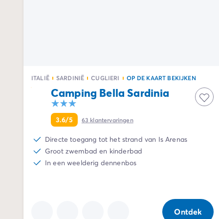
Camping Twente
Camping Zeeland
Camping Zuid-Holland
Camping Duitsland
Camping Beieren
Camping Rijnland-Palts
Camping Oostenrijk
ITALIË
SARDINIË
CUGLIERI
OP DE KAART BEKIJKEN
Camping Stiermarken
Camping Bella Sardinia
Camping Slovenië
Camping Zwitserland
Camping Luxemburg
3.6/5
63
klantervaringen
Vakantiethema's
Directe toegang tot het strand van Is Arenas
Per thema
Groot zwembad en kinderbad
3-sterrencampings
In een weelderig dennenbos
4-sterrencamping
5 sterren campings
Camping aan een rivier
Camping dicht bij een beroemde stad
Ontdek
Camping direct aan zee