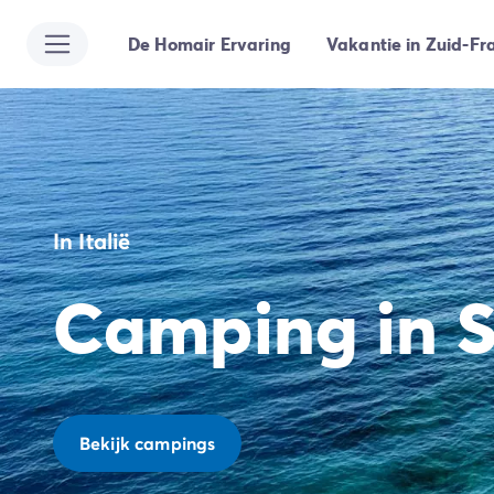
De Homair Ervaring
Vakantie in Zuid-Fra
Alle bestemmingen
Camping Kroatië
Camping Dalmatië
Camping Split
Camping Istrië
Camping Porec
Camping Rovinj
In Italië
Camping Umag
Camping Frankrijk
Camping in S
Camping Bretagne
Camping Corsica
Camping Elzas
Camping Hauts-de-France
Camping Picardië
Camping Languedoc Roussillon
Bekijk campings
Camping Normandië
Camping Rhône-Alpes