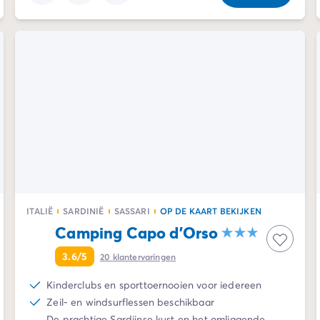
ITALIË
SARDINIË
SASSARI
OP DE KAART BEKIJKEN
Camping Capo d'Orso
3.6/5
20
klantervaringen
Kinderclubs en sporttoernooien voor iedereen
Zeil- en windsurflessen beschikbaar
De prachtige Sardijnse kust en het omliggende