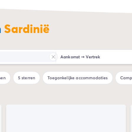
n
Sardinië
Aankomst
➞
Vertrek
nen
5 sterren
Toegankelijke accommodaties
Campi