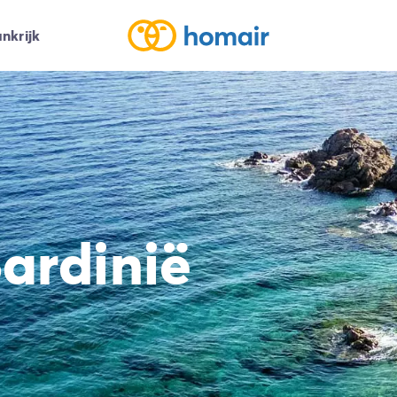
nkrijk
ardinië