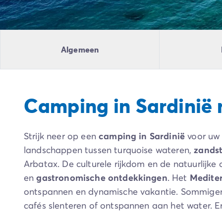
Camping Ardèche
Camping Drôme
Camping Haute-Savoie
Camping Annecy
Algemeen
Camping Italië
Camping Emilia Romagna
Camping Lazio
Camping Rome
Camping in Sardinië
Camping Lombardije
Camping Gardameer
Camping Peschiera Del Garda
Strijk neer op een
camping in Sardinië
voor uw 
Camping Lago Maggiore
Camping Puglia
landschappen tussen turquoise wateren,
zands
Camping Sardinië
Arbatax. De culturele rijkdom en de natuurlijke
Camping Toscane
en
gastronomische ontdekkingen
. Het
Medite
Camping Florence
ontspannen en dynamische vakantie. Sommigen z
Camping Montescudaio
cafés slenteren of ontspannen aan het water. Er 
Camping Venetië
Camping Lazise