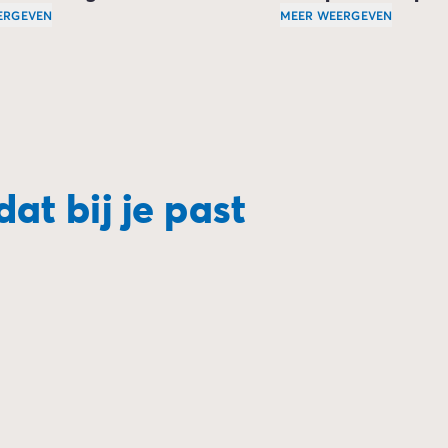
ERGEVEN
MEER WEERGEVEN
ontdekken van een land, een eiland of een stad is een belang
Sardinië staat ook be
e steden en dorpen van Sardinië. U kunt de authentieke en 
uiden van het eiland, is een mustsee stop. De historische wi
dat bij je past