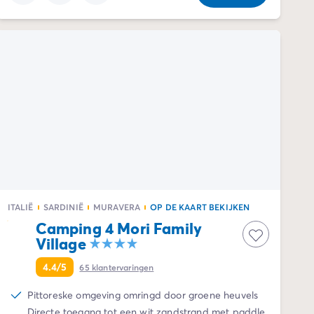
ITALIË
SARDINIË
MURAVERA
OP DE KAART BEKIJKEN
Camping 4 Mori Family
Village
4.4/5
65
klantervaringen
Pittoreske omgeving omringd door groene heuvels
Directe toegang tot een wit zandstrand met paddle,