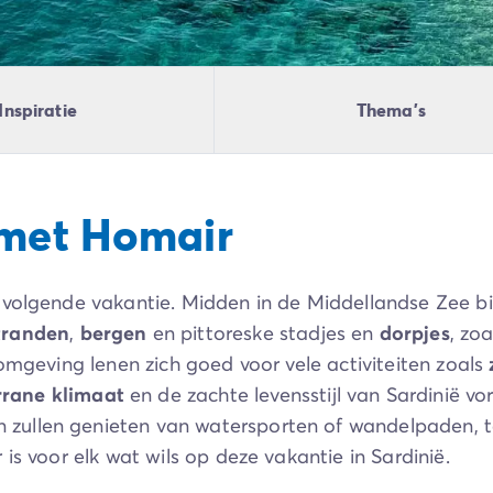
Inspiratie
Thema's
 met Homair
volgende vakantie. Midden in de Middellandse Zee bie
tranden
,
bergen
en pittoreske stadjes en
dorpjes
, zoa
 omgeving lenen zich goed voor vele activiteiten zoals
rrane klimaat
en de zachte levensstijl van Sardinië v
ullen genieten van watersporten of wandelpaden, te
is voor elk wat wils op deze vakantie in Sardinië.