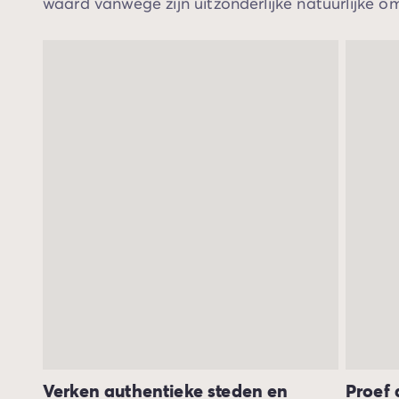
waard vanwege zijn uitzonderlijke natuurlijke o
Beleef de ervaring
De Homair ervaring
Services & praktische info
Voorzieningen en faciliteiten
Onze cateringpakketten
Service & contact
Alle betaalmethoden
Betaal in termijnen
Bereid je voor op je vakantie
Annuleringsverzekering
Verken authentieke steden en
Proef 