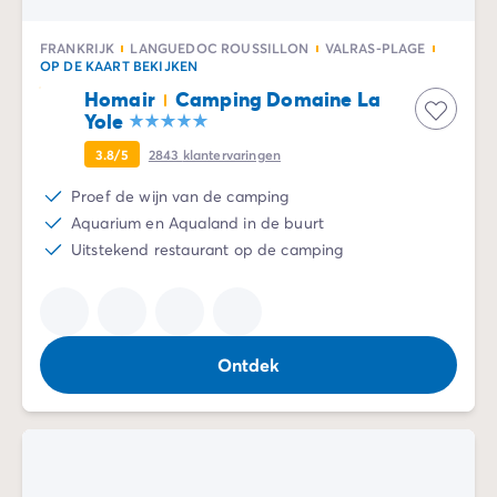
Camping Zeeland
Camping Zuid-Holland
FRANKRIJK
LANGUEDOC ROUSSILLON
VALRAS-PLAGE
OP DE KAART BEKIJKEN
Camping Duitsland
Homair
Camping Domaine La
Camping Beieren
Yole
Camping Rijnland-Palts
Camping Oostenrijk
3.8/5
2843
klantervaringen
Camping Stiermarken
Proef de wijn van de camping
Camping Slovenië
Aquarium en Aqualand in de buurt
Camping Zwitserland
Uitstekend restaurant op de camping
Camping Luxemburg
Vakantiethema's
Per thema
3-sterrencampings
Ontdek
4-sterrencamping
5 sterren campings
Camping aan een rivier
Camping dicht bij een beroemde stad
Camping direct aan zee