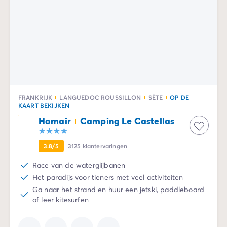
Camping en fietsen met het gezin
Camping met ANWB-etiket
Camping met hond
Camping met kinderclub
Camping met overdekt zwembad
Camping met verwarmd zwembad
Camping met Waterpark
Camping voor baby's en jonge kinderen
Campings met tienerclub
FRANKRIJK
LANGUEDOC ROUSSILLON
SÈTE
OP DE
KAART BEKIJKEN
Gezinsvakantie op de camping
Homair
Camping Le Castellas
Milieubewuste camping
Natuurcamping
Onze mooiste luxe campings
3.8/5
3125
klantervaringen
Welness camping
Race van de waterglijbanen
Per bestemming
Het paradijs voor tieners met veel activiteiten
Camping Adriatische Kust
Ga naar het strand en huur een jetski, paddleboard
Camping Atlantische Kust
of leer kitesurfen
Camping Camargue
Camping Côte d'Azur