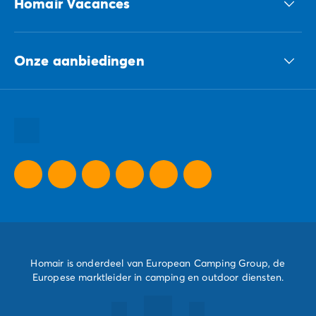
Homair Vacances
ECG-groep
Onze aanbiedingen
Onze duurzame verplichtingen Groep
Al onze bestemmingen
Al onze vakantie tips
Al onze speciale aanbiedingen
Homair is onderdeel van European Camping Group, de
Europese marktleider in camping en outdoor diensten.