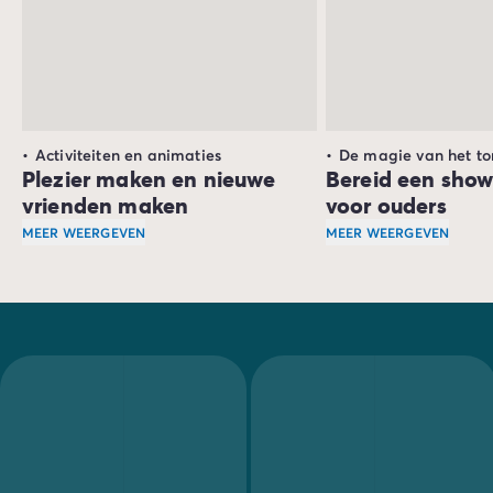
Activiteiten en animaties
De magie van het to
Plezier maken en nieuwe
Bereid een show
vrienden maken
voor ouders
MEER WEERGEVEN
MEER WEERGEVEN
Artistieke en creatieve activiteiten,
sporttoernooien
Op de meeste campin
, gro
Ze hebben de hele dag plezier en maken nieuwe vrienden. 
Voor de kleintjes is 