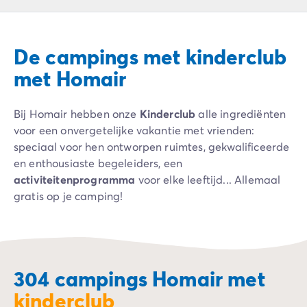
Camping Ardèche
Camping Drôme
Camping Haute-Savoie
De campings met kinderclub
Camping Annecy
Camping Italië
met Homair
Camping Emilia Romagna
Camping Lazio
Bij Homair hebben onze
Kinderclub
alle ingrediënten
Camping Rome
voor een onvergetelijke vakantie met vrienden:
Camping Lombardije
speciaal voor hen ontworpen ruimtes, gekwalificeerde
Camping Gardameer
en enthousiaste begeleiders, een
Camping Peschiera Del Garda
activiteitenprogramma
voor elke leeftijd... Allemaal
Camping Lago Maggiore
gratis op je camping!
Camping Puglia
Camping Sardinië
Camping Toscane
Camping Florence
Camping Montescudaio
304 campings Homair met
Camping Venetië
kinderclub
Camping Lazise