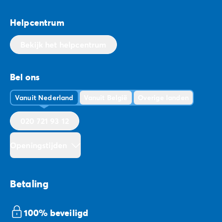
Helpcentrum
Bekijk het helpcentrum
Bel ons
Vanuit Nederland
Vanuit België
Overige landen
020 721 93 12
Openingstijden
Betaling
100% beveiligd