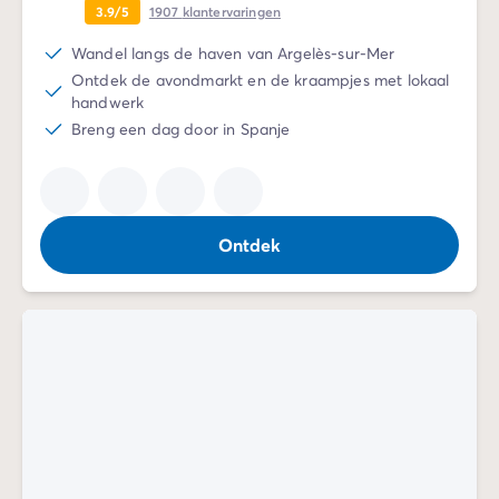
3.9/5
1907
klantervaringen
De Homair ervaring
Services & praktische info
Wandel langs de haven van Argelès-sur-Mer
Voorzieningen en faciliteiten
Ontdek de avondmarkt en de kraampjes met lokaal
Onze cateringpakketten
handwerk
Service & contact
Breng een dag door in Spanje
Alle betaalmethoden
Betaal in termijnen
Bereid je voor op je vakantie
Annuleringsverzekering
Ontdek