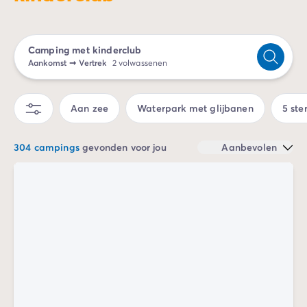
Camping Spanje
Camping Cantabrië
Camping San Sebastian
Camping met kinderclub
Camping Portugal
Aankomst
➞
Vertrek
2 volwassenen
Camping Algarve
Andere bestemmingen
Camping Nederland
Aan zee
Waterpark met glijbanen
5 ste
Camping Friesland
Camping Gelderland
304 campings
gevonden voor jou
Aanbevolen
Camping Arnhem
Camping Betuwe
Camping Nijmegen
Camping Veluwe
Camping Voorthuizen
Camping Limburg
Camping Noord-Brabant
Camping Overijssel
Camping Hardenberg
Camping Twente