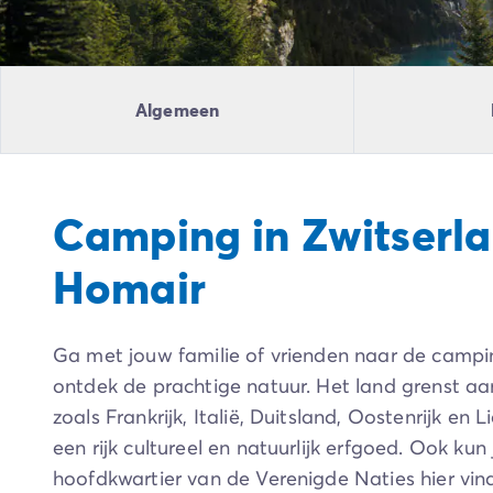
Camping Ardèche
Camping Drôme
Camping Haute-Savoie
Camping Annecy
Algemeen
Camping Italië
Camping Emilia Romagna
Camping Lazio
Camping Rome
Camping in Zwitserl
Camping Lombardije
Camping Gardameer
Homair
Camping Peschiera Del Garda
Camping Lago Maggiore
Camping Puglia
Ga met jouw familie of vrienden naar de campin
Camping Sardinië
Camping Toscane
ontdek de prachtige natuur. Het land grenst aa
Camping Florence
zoals Frankrijk, Italië, Duitsland, Oostenrijk en 
Camping Montescudaio
een rijk cultureel en natuurlijk erfgoed. Ook kun
Camping Venetië
hoofdkwartier van de Verenigde Naties hier vind
Camping Lazise