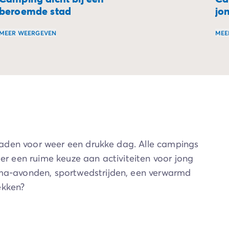
beroemde stad
jo
MEER WEERGEVEN
MEE
panning. Van sport tot gezinsanimatie, elke dag op de campi
dens een verblijf op een camping dicht bij de natuur. Tuss
Verblijf aan de poorten van de mooiste steden en ontdek hun
Bie
pladen voor weer een drukke dag. Alle campings
er een ruime keuze aan activiteiten voor jong
ema-avonden, sportwedstrijden, een verwarmd
ekken?