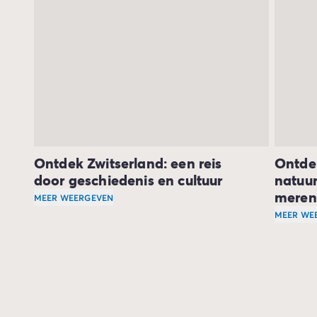
Camping Gorges du Verdon
Camping Middellandse Zee
Camping Noord-Frankrijk
Deals & voordelen
Topdeals
/nl/aanbiedingen
Voordelen & goede deals
Verwijs een vriend
Loyaliteitsprogramma
Nieuwe campings 2026
Ontdek Zwitserland: een reis
Ontde
Ontdek onze accommodaties
door geschiedenis en cultuur
natuu
Onze stacaravan aanbod
/nl/stacaravans
meren 
MEER WEERGEVEN
Ultimate stacaravans
/nl/de-ultimate-accommodaties
Je hoeft je geen moment te vervelen tijdens een kamp
MEER WE
Premium stacaravans
/nl/camping-premium-stacarava
Natuurl
Overige accommodaties
/nl/overige-accommodatie
Andere aanraders voor geschiedenisliefhebbers zijn 
Campingplaats
/nl/staanplaatsen
Stacaravans voor grote gezinnen
/nl/mobil-homes-famil
PBM-stacaravans
/nl/pbm-stacaravans
Welkom bij Homair