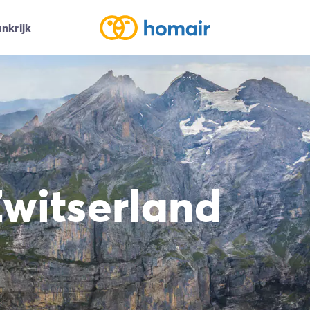
nkrijk
witserland