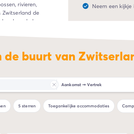
ssen, rivieren,
Neem een kijkje
s Zwitserland de
delen door de bergen
ur heeft het land ook
n. Breng bijvoorbeeld
n de buurt van Zwitserla
Aankomst
➞
Vertrek
nen
5 sterren
Toegankelijke accommodaties
Campi