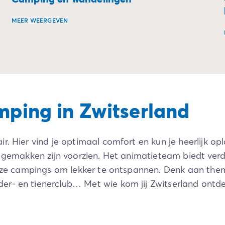
MEER WEERGEVEN
s, tussen avonturen in de buitenlucht en momenten van onts
Ga op avontuur en verken indrukwekkende wandelpaden tij
mping in Zwitserland
r. Hier vind je optimaal comfort en kun je heerlijk o
i gemakken zijn voorzien. Het animatieteam biedt verd
p onze campings om lekker te ontspannen. Denk aan th
er- en tienerclub… Met wie kom jij Zwitserland ontd