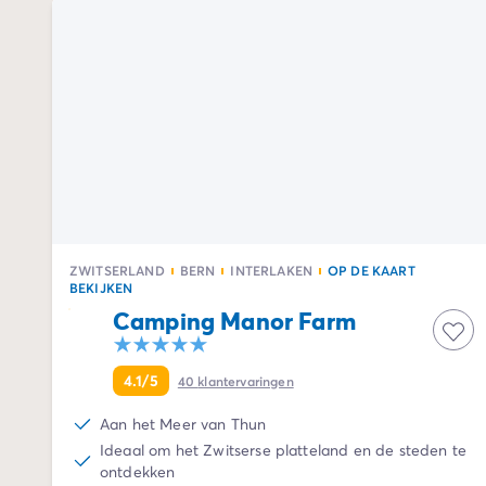
Camping Twente
Camping Zeeland
Camping Zuid-Holland
Camping Duitsland
Camping Beieren
Camping Rijnland-Palts
Camping Oostenrijk
Camping Stiermarken
Camping Slovenië
Camping Zwitserland
Camping Luxemburg
ZWITSERLAND
BERN
INTERLAKEN
OP DE KAART
Vakantiethema's
BEKIJKEN
Per thema
Camping Manor Farm
3-sterrencampings
4-sterrencamping
4.1/5
40
klantervaringen
5 sterren campings
Camping aan een rivier
Aan het Meer van Thun
Camping dicht bij een beroemde stad
Ideaal om het Zwitserse platteland en de steden te
Camping direct aan zee
ontdekken