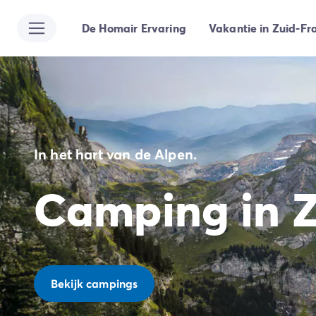
De Homair Ervaring
Vakantie in Zuid-Fra
Alle bestemmingen
Camping Kroatië
Camping Dalmatië
Camping Split
Camping Istrië
Camping Porec
Camping Rovinj
In het hart van de Alpen.
Camping Umag
Camping Frankrijk
Camping in Z
Camping Bretagne
Camping Corsica
Camping Elzas
Camping Hauts-de-France
Camping Picardië
Camping Languedoc Roussillon
Bekijk campings
Camping Normandië
Camping Rhône-Alpes