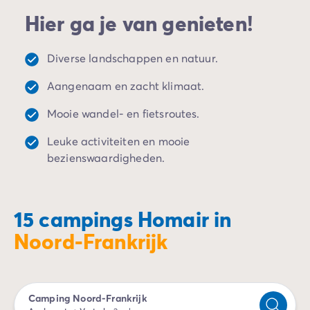
Homair luxe campings in de buurt van
Parijs
; de stad
Camping Spanje
Hier ga je van genieten!
van de liefde.
Camping Cantabrië
Camping San Sebastian
Camping Portugal
Diverse landschappen en natuur.
Camping Algarve
Aangenaam en zacht klimaat.
Andere bestemmingen
Camping Nederland
Mooie wandel- en fietsroutes.
Camping Friesland
Camping Gelderland
Leuke activiteiten en mooie
Camping Arnhem
bezienswaardigheden.
Camping Betuwe
Camping Nijmegen
Camping Veluwe
15 campings Homair in
Camping Voorthuizen
Noord-Frankrijk
Camping Limburg
Camping Noord-Brabant
Camping Overijssel
Camping Hardenberg
Camping Noord-Frankrijk
Camping Twente