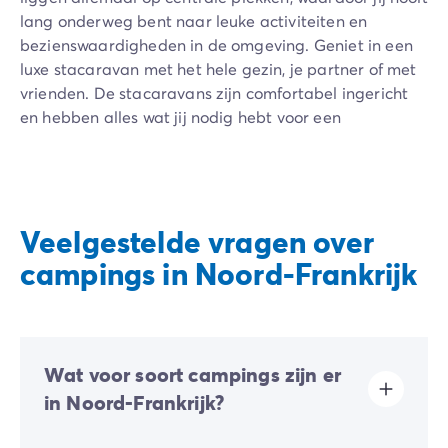
lang onderweg bent naar leuke activiteiten en
bezienswaardigheden in de omgeving. Geniet in een
luxe stacaravan met het hele gezin, je partner of met
vrienden. De stacaravans zijn comfortabel ingericht
en hebben alles wat jij nodig hebt voor een
onvergetelijke vakantie. Alle campings hebben verder
een zwembad of liggen dichtbij een meer, zee of rivier.
De kinderen kunnen zich vermaken met de
beschikbare animatie en in de speeltuin. Ook zijn er
Veelgestelde vragen over
op de campings voorzieningen zoals een restaurant,
wasserette en wifi. Met wie kom jij de schoonheid van
campings in Noord-Frankrijk
Noord-Frankrijk ontdekken?
Wat voor soort campings zijn er
in Noord-Frankrijk?