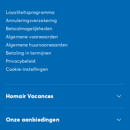
Loyaliteitsprogramma
Annuleringsverzekering
Betaalmogelijkheden
Algemene voorwaarden
Algemene huurvoorwaarden
Betaling in termijnen
Privacybeleid
Cookie-instellingen
Homair Vacances
ECG-groep
Onze aanbiedingen
Onze duurzame verplichtingen Groep