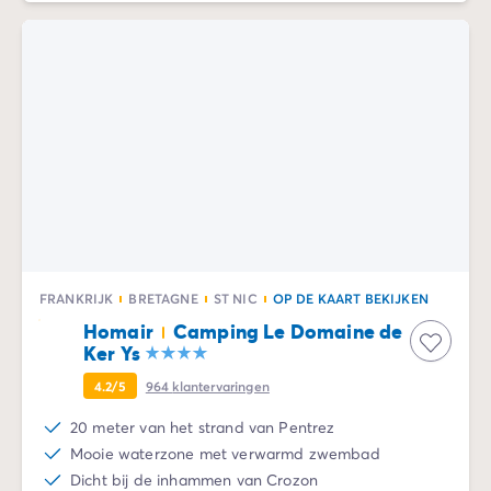
De Homair ervaring
Services & praktische info
Voorzieningen en faciliteiten
Onze cateringpakketten
Service & contact
Alle betaalmethoden
Betaal in termijnen
Bereid je voor op je vakantie
Annuleringsverzekering
FRANKRIJK
BRETAGNE
ST NIC
OP DE KAART BEKIJKEN
Homair
Camping Le Domaine de
Ker Ys
4.2/5
964
klantervaringen
20 meter van het strand van Pentrez
Mooie waterzone met verwarmd zwembad
Dicht bij de inhammen van Crozon