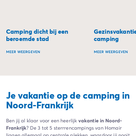
Camping dicht bij een
Gezinsvakanti
beroemde stad
camping
MEER WEERGEVEN
MEER WEERGEVEN
Verblijf aan de poorten van de mooiste steden en ontdek 
Met het gezin naar
Je vakantie op de camping in
Noord-Frankrijk
Ben jij al klaar voor een heerlijk
vakantie in Noord-
Frankrijk
? De 3 tot 5 sterrrencampings van Homair
liggen allemaal op centrale plekken, waardoor jij nooit