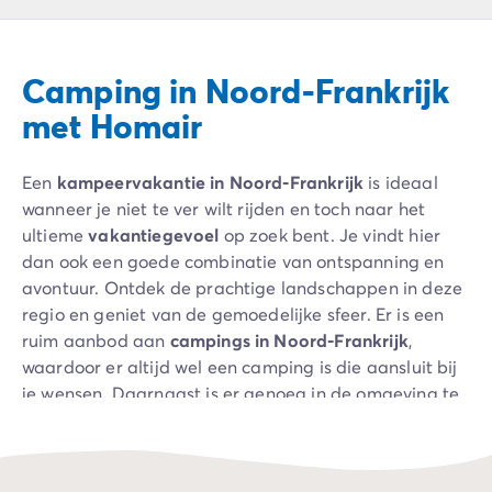
Camping Ardèche
Camping Drôme
Camping Haute-Savoie
Camping in Noord-Frankrijk
Camping Annecy
Camping Italië
met Homair
Camping Emilia Romagna
Camping Lazio
Een
kampeervakantie in Noord-Frankrijk
is ideaal
Camping Rome
wanneer je niet te ver wilt rijden en toch naar het
Camping Lombardije
ultieme
vakantiegevoel
op zoek bent. Je vindt hier
Camping Gardameer
dan ook een goede combinatie van ontspanning en
Camping Peschiera Del Garda
avontuur. Ontdek de prachtige landschappen in deze
Camping Lago Maggiore
regio en geniet van de gemoedelijke sfeer. Er is een
Camping Puglia
ruim aanbod aan
campings in Noord-Frankrijk
,
Camping Sardinië
waardoor er altijd wel een camping is die aansluit bij
Camping Toscane
je wensen. Daarnaast is er genoeg in de omgeving te
Camping Florence
doen. Bezoek de vele leuke
steden
, ga naar het strand
Camping Montescudaio
of bewonder de
natuur
. Populaire regio’s in Noord-
Camping Venetië
Frankrijk zijn Bretagne en Picardië. Ook hebben we bij
Camping Lazise