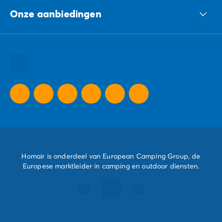
Onze aanbiedingen
Onze duurzame verplichtingen Groep
Al onze bestemmingen
Al onze vakantie tips
Al onze speciale aanbiedingen
Homair is onderdeel van European Camping Group, de
Europese marktleider in camping en outdoor diensten.