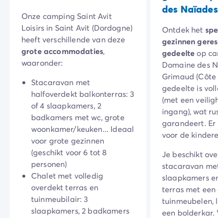
des Naïades
Camping Zeeland
Onze camping Saint Avit
Camping Zuid-Holland
Loisirs in Saint Avit (Dordogne)
Ontdek het
spe
Camping Duitsland
heeft verschillende van deze
gezinnen gere
Camping Beieren
grote accommodaties
,
gedeelte
op ca
Camping Rijnland-Palts
waaronder:
Domaine des N
Camping Oostenrijk
Grimaud (Côte d
Camping Stiermarken
Stacaravan met
gedeelte is voll
Camping Slovenië
halfoverdekt balkonterras: 3
(met een veilig
Camping Zwitserland
of 4 slaapkamers, 2
ingang), wat ru
Camping Luxemburg
badkamers met wc, grote
garandeert. Er 
Vakantiethema's
woonkamer/keuken... Ideaal
voor de kindere
Per thema
voor grote gezinnen
3-sterrencampings
(geschikt voor 6 tot 8
Je beschikt ove
4-sterrencamping
personen)
stacaravan me
5 sterren campings
Chalet met volledig
slaapkamers en
Camping aan een rivier
overdekt terras en
terras met een
Camping dicht bij een beroemde stad
tuinmeubilair: 3
tuinmeubelen, l
Camping direct aan zee
slaapkamers, 2 badkamers
een bolderkar. 