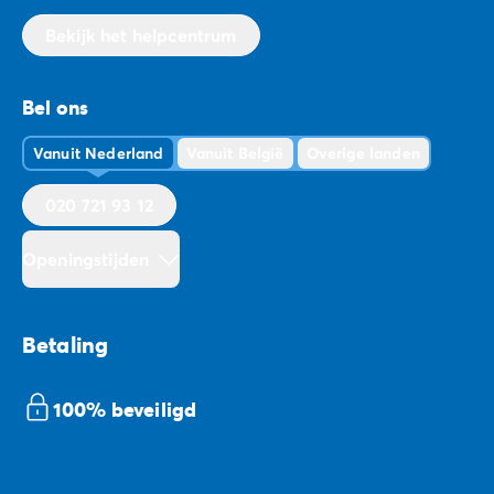
Bekijk het helpcentrum
Bel ons
Vanuit Nederland
Vanuit België
Overige landen
020 721 93 12
Openingstijden
Betaling
100% beveiligd