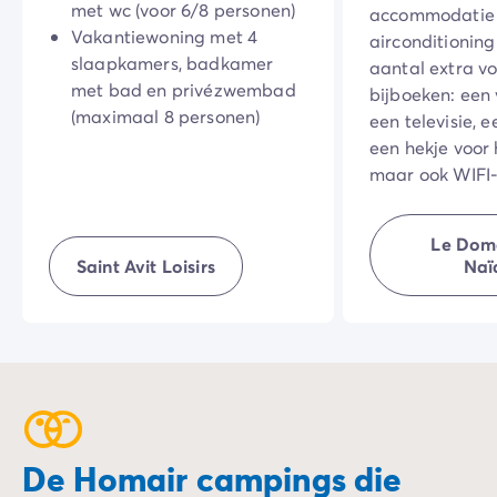
Camping en fietsen met het gezin
met wc (voor 6/8 personen)
accommodatie
Camping met ANWB-etiket
Vakantiewoning met 4
airconditioning
Camping met hond
slaapkamers, badkamer
aantal extra v
Camping met kinderclub
met bad en privézwembad
bijboeken: een
Camping met overdekt zwembad
(maximaal 8 personen)
een televisie, 
Camping met verwarmd zwembad
een hekje voor 
Camping met Waterpark
maar ook WIFI
Camping voor baby's en jonge kinderen
Campings met tienerclub
Gezinsvakantie op de camping
Le Dom
Saint Avit Loisirs
Naï
Milieubewuste camping
Natuurcamping
Onze mooiste luxe campings
Welness camping
Per bestemming
Camping Adriatische Kust
Camping Atlantische Kust
Camping Camargue
De Homair campings die
Camping Côte d'Azur