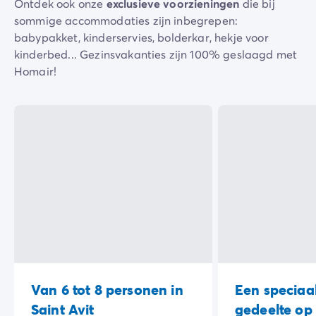
Ontdek ook onze
exclusieve voorzieningen
die bij
Camping Spanje
sommige accommodaties zijn inbegrepen:
Camping Cantabrië
babypakket, kinderservies, bolderkar, hekje voor
Camping San Sebastian
kinderbed... Gezinsvakanties zijn 100% geslaagd met
Camping Portugal
Homair!
Camping Algarve
Andere bestemmingen
Camping Nederland
Camping Friesland
Camping Gelderland
Camping Arnhem
Camping Betuwe
Camping Nijmegen
Camping Veluwe
Camping Voorthuizen
Camping Limburg
Camping Noord-Brabant
Camping Overijssel
Van 6 tot 8 personen in
Een speciaal
Camping Hardenberg
Saint Avit
gedeelte o
Camping Twente