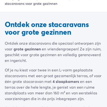
Camping Ardèche
stacaravans voor grote gezinnen
Camping Drôme
Camping Haute-Savoie
Camping Annecy
Ontdek onze stacaravans
Camping Italië
Camping Emilia Romagna
voor grote gezinnen
Camping Lazio
Camping Rome
Ontdek onze stacaravans die speciaal ontworpen zijn
Camping Lombardije
voor
grote gezinnen
en vriendengroepen! Ze zijn ruim,
Camping Gardameer
geschikt voor grote gezinnen en volledig gerenoveerd
Camping Peschiera Del Garda
en ingericht.
Camping Lago Maggiore
Camping Puglia
Of je nu kiest voor twee in een L-vorm geplaatste
Camping Sardinië
stacaravans met een groot gezamenlijk terras, of voor
Camping Toscane
één grote stacaravan met
4 slaapkamers
en een
Camping Florence
terras over de hele lengte, je geniet van een ruime
Camping Montescudaio
standplaats van meer dan 160 m² en van eersteklas
Camping Venetië
voorzieningen die in de prijs inbegrepen zijn.
Camping Lazise