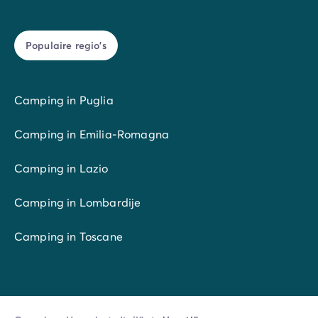
privacy: de ouders hebben hun eigen slaapkamer !
Populaire regio's
Neem de tijd om de verschillende accommodaties te
vergelijken en die te kiezen die aan al wensen voldoet,
raadpleeg ook de beoordelingen van andere
Camping in Puglia
reizigers. Heb je vragen over de beschikbaarheid ?
Wil je extra informatie voordat je je reservering
Camping in Emilia-Romagna
definitief afsluit ? Neem dan contact op met onze
adviseurs : ze helpen je bij het kiezen van je camping
Camping in Lazio
in Veneto en geven je alle informatie die je nodig
hebt.
Camping in Lombardije
Camping in Toscane