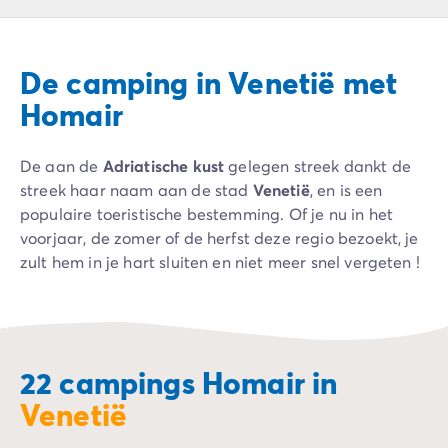
Camping Ardèche
Camping Drôme
Camping Haute-Savoie
De camping in Venetië met
Camping Annecy
Camping Italië
Homair
Camping Emilia Romagna
Camping Lazio
De aan de
Adriatische kust
gelegen streek dankt de
Camping Rome
streek haar naam aan de stad
Venetië
, en is een
Camping Lombardije
populaire toeristische bestemming. Of je nu in het
Camping Gardameer
voorjaar, de zomer of de herfst deze regio bezoekt, je
Camping Peschiera Del Garda
zult hem in je hart sluiten en niet meer snel vergeten !
Camping Lago Maggiore
Camping Puglia
Camping Sardinië
Camping Toscane
Camping Florence
22 campings Homair in
Camping Montescudaio
Venetië
Camping Venetië
Camping Lazise