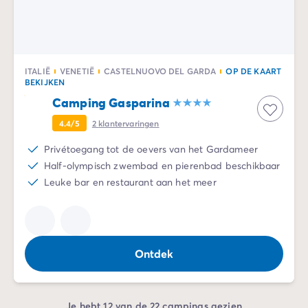
ITALIË
VENETIË
CASTELNUOVO DEL GARDA
OP DE KAART
BEKIJKEN
Camping Gasparina
4.4/5
2
klantervaringen
Privétoegang tot de oevers van het Gardameer
Half-olympisch zwembad en pierenbad beschikbaar
Leuke bar en restaurant aan het meer
Ontdek
Je hebt 12 van de 22 campings gezien