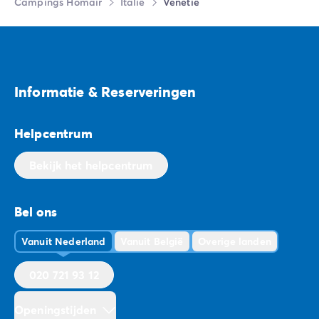
Campings Homair
Italië
Venetië
Informatie & Reserveringen
Helpcentrum
Bekijk het helpcentrum
Bel ons
Vanuit Nederland
Vanuit België
Overige landen
020 721 93 12
Openingstijden