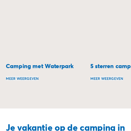
Camping met Waterpark
5 sterren camp
MEER WEERGEVEN
MEER WEERGEVEN
Duik in een verblijf vol sensaties en verfrissing met ee
Beleef een luxe ve
Je vakantie op de camping in