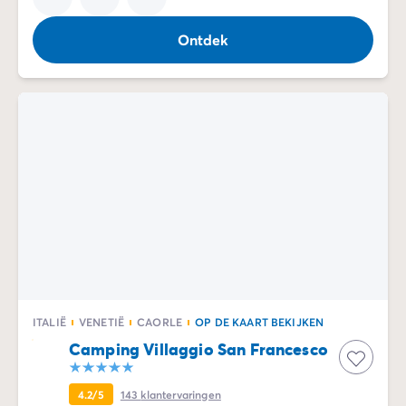
De Homair ervaring
Services & praktische info
Ontdek
Voorzieningen en faciliteiten
Onze cateringpakketten
Service & contact
Alle betaalmethoden
Betaal in termijnen
Bereid je voor op je vakantie
Annuleringsverzekering
ITALIË
VENETIË
CAORLE
OP DE KAART BEKIJKEN
Camping Villaggio San Francesco
4.2/5
143
klantervaringen