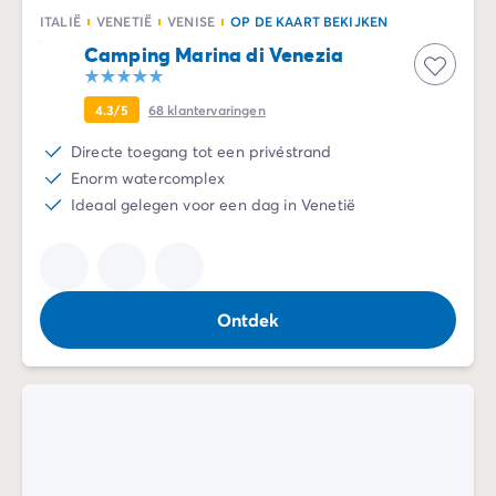
Camping Zeeland
ITALIË
VENETIË
VENISE
OP DE KAART BEKIJKEN
Camping Zuid-Holland
Camping Marina di Venezia
Camping Duitsland
Camping Beieren
4.3/5
68
klantervaringen
Camping Rijnland-Palts
Directe toegang tot een privéstrand
Camping Oostenrijk
Enorm watercomplex
Camping Stiermarken
Ideaal gelegen voor een dag in Venetië
Camping Slovenië
Camping Zwitserland
Camping Luxemburg
Vakantiethema's
Per thema
Ontdek
3-sterrencampings
4-sterrencamping
5 sterren campings
Camping aan een rivier
Camping dicht bij een beroemde stad
Camping direct aan zee