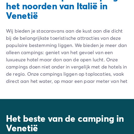
het noorden van Italië in
Venetië
Wij bieden je stacaravans aan de kust aan die dicht
bij de belangrijkste toeristische attracties van deze
populaire bestemming liggen. We bieden je meer dan
alleen campings: geniet van het gevoel van een
luxueuze hotel maar dan aan de open lucht. Onze
campings doen niet onder in vergelijk met de hotels in
de regio. Onze campings liggen op toplocaties, vaak
direct aan het water, op maar een paar meter van het
strand. Ze bieden een breed scala aan faciliteiten en
een animatieprogramma : zwembaden en
waterparken, een sportterrein, een fitnessruimte, een
speeltuin, winkels en restaurants bieden ter plaatse
Het beste van de camping in
alle comfort die je verwacht. Elke bungalow is
uitgerust met een keuken, een badkamer en sanitair.
Venetië
Meerdere slaapkamers geven elk gezinslid een stukje