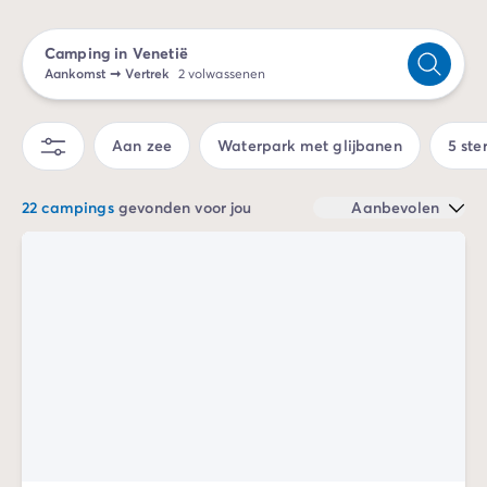
Camping Spanje
Camping Cantabrië
Camping in Venetië
Camping San Sebastian
Aankomst
➞
Vertrek
2 volwassenen
Camping Portugal
Camping Algarve
Andere bestemmingen
Aan zee
Waterpark met glijbanen
5 ste
Camping Nederland
Camping Friesland
22 campings
gevonden voor jou
Aanbevolen
Camping Gelderland
Camping Arnhem
Camping Betuwe
Camping Nijmegen
Camping Veluwe
Camping Voorthuizen
Camping Limburg
Camping Noord-Brabant
Camping Overijssel
Camping Hardenberg
Camping Twente