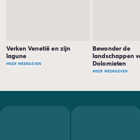
Verken Venetië en zijn
Bewonder de
lagune
landschappen v
Dolomieten
MEER WEERGEVEN
Ontdek de prachtige omgeving van Veneto:
MEER WEERGEVEN
de stad Vene
Ook de natuur is pr
Je bezoekt waarschijnlijk ook
Padua
, waar Giotto's fresc