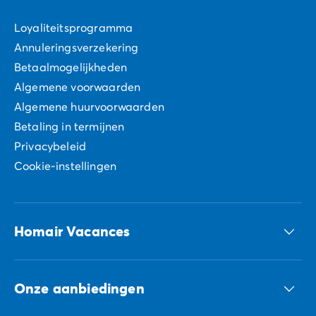
Loyaliteitsprogramma
Annuleringsverzekering
Betaalmogelijkheden
Algemene voorwaarden
Algemene huurvoorwaarden
Betaling in termijnen
Privacybeleid
Cookie-instellingen
Homair Vacances
ECG-groep
Onze aanbiedingen
Onze duurzame verplichtingen Groep