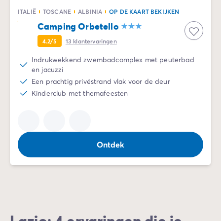
ITALIË
TOSCANE
ALBINIA
OP DE KAART BEKIJKEN
Camping Orbetello
4.2/5
13
klantervaringen
Indrukwekkend zwembadcomplex met peuterbad
en jacuzzi
Een prachtig privéstrand vlak voor de deur
Kinderclub met themafeesten
Ontdek
Lazio: 4 ervaringen die je