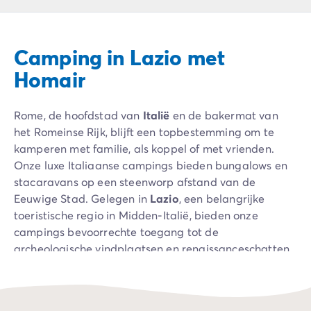
Camping Ardèche
Camping Drôme
Camping Haute-Savoie
Camping in Lazio met
Camping Annecy
Camping Italië
Homair
Camping Emilia Romagna
Camping Lazio
Rome, de hoofdstad van
Italië
en de bakermat van
Camping Rome
het Romeinse Rijk, blijft een topbestemming om te
Camping Lombardije
kamperen met familie, als koppel of met vrienden.
Camping Gardameer
Onze luxe Italiaanse campings bieden bungalows en
Camping Peschiera Del Garda
stacaravans op een steenworp afstand van de
Camping Lago Maggiore
Eeuwige Stad. Gelegen in
Lazio
, een belangrijke
Camping Puglia
toeristische regio in Midden-Italië, bieden onze
Camping Sardinië
campings bevoorrechte toegang tot de
Camping Toscane
archeologische vindplaatsen en renaissanceschatten
Camping Florence
van Rome. Je bent ook dicht bij andere opmerkelijke
Camping Montescudaio
plaatsen in de regio, zoals de oude haven van Ostia,
Camping Venetië
de badplaats Fiumicino en de glooiende
Camping Lazise