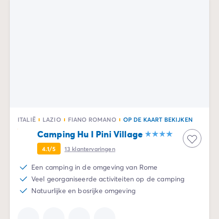
De Homair ervaring
Services & praktische info
Voorzieningen en faciliteiten
Onze cateringpakketten
Service & contact
Alle betaalmethoden
Betaal in termijnen
Bereid je voor op je vakantie
Annuleringsverzekering
ITALIË
LAZIO
FIANO ROMANO
OP DE KAART BEKIJKEN
Camping Hu I Pini Village
4.1/5
13
klantervaringen
Een camping in de omgeving van Rome
Veel georganiseerde activiteiten op de camping
Natuurlijke en bosrijke omgeving