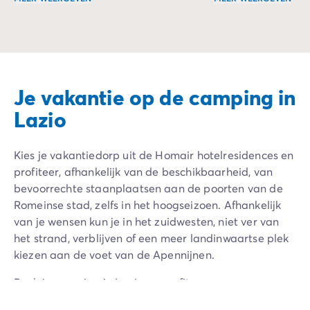
Verblijf aan de poorten van de mooiste steden en ontdek 
Geniet het hele j
Je vakantie op de camping in
Lazio
Kies je vakantiedorp uit de Homair hotelresidences en
profiteer, afhankelijk van de beschikbaarheid, van
bevoorrechte staanplaatsen aan de poorten van de
Romeinse stad, zelfs in het hoogseizoen. Afhankelijk
van je wensen kun je in het zuidwesten, niet ver van
het strand, verblijven of een meer landinwaartse plek
kiezen aan de voet van de Apennijnen.
Boek je camping in Lazio en profiteer van
hoogwaardige voorzieningen: waterpark of zwembad,