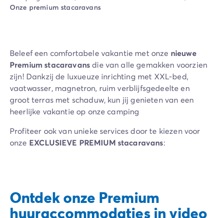
Camping Ardèche
Onze premium stacaravans
Camping Drôme
Camping Haute-Savoie
Camping Annecy
Camping Italië
Beleef een comfortabele vakantie met onze
nieuwe
Camping Emilia Romagna
Premium stacaravans
die van alle gemakken voorzien
Camping Lazio
zijn! Dankzij de luxueuze inrichting met XXL-bed,
Camping Rome
vaatwasser, magnetron, ruim verblijfsgedeelte en
Camping Lombardije
groot terras met schaduw, kun jij genieten van een
Camping Gardameer
heerlijke vakantie op onze camping
Camping Peschiera Del Garda
Camping Lago Maggiore
Profiteer ook van unieke services door te kiezen voor
Camping Puglia
onze
EXCLUSIEVE PREMIUM stacaravans
:
Camping Sardinië
beddengoed, handdoeken, wifi, eindschoonmaak
Camping Toscane
(services verschillen per locatie)... Wij hebben overal
Camping Florence
aan gedacht, zodat jij je helemaal kunt ontspannen!
Camping Montescudaio
Ontdek onze Premium
Camping Venetië
huuraccommodaties in video
Camping Lazise