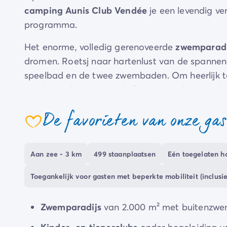
camping Aunis Club Vendée
je een levendig ve
programma.
Het enorme, volledig gerenoveerde
zwemparadi
dromen. Roetsj naar hartenlust van de spannen
speelbad en de twee zwembaden. Om heerlijk te l
zand aan de rand van de
lagune
, onder de mild
Er worden nog tal van andere activiteiten en 
De favorieten van onze ga
coeur
ook 's middags!) bereidt het
restaurant
heerlijk
barbecue
organiseert met familie of vrienden?
Aan zee - 3 km
499 staanplaatsen
Eén toegelaten ho
Ontdek vanaf
La Tranche-sur-Mer
de
kust van
uitgestrekte stranden en haar fietspaden… Doe 
Toegankelijk voor gasten met beperkte mobiliteit (inclu
humeur op en ontdek het unieke en iconische h
trekken? Trakteer jezelf op een uitstapje naar h
Zwemparadijs
van 2.000 m² met buitenzwe
ligt.