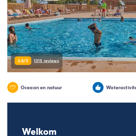
Camping Ardèche
Camping Drôme
Camping Haute-Savoie
Camping Annecy
Camping Italië
Camping Emilia Romagna
Camping Lazio
Camping Rome
3.8/5
1315 reviews
Camping Lombardije
Camping Gardameer
Camping Peschiera Del Garda
Camping Lago Maggiore
Oceaan en natuur
Wateractivite
Camping Puglia
Camping Sardinië
Camping Toscane
Camping Florence
Camping Montescudaio
Camping Venetië
Welkom
Camping Lazise