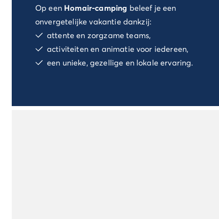
Op een
Homair-camping
beleef je een
Camping Spanje
Camping Cantabrië
onvergetelijke vakantie dankzij:
Camping San Sebastian
attente en zorgzame teams,
Camping Portugal
activiteiten en animatie voor iedereen,
Camping Algarve
een unieke, gezellige en lokale ervaring.
Andere bestemmingen
Camping Nederland
Camping Friesland
Camping Gelderland
Camping Arnhem
Camping Betuwe
Camping Nijmegen
Camping Veluwe
Camping Voorthuizen
Camping Limburg
Camping Noord-Brabant
Camping Overijssel
Camping Hardenberg