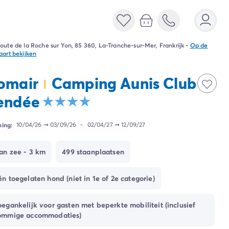
oute de la Roche sur Yon, 85 360, La-Tranche-sur-Mer, Frankrijk
-
Op de
aart bekijken
omair
Camping Aunis Club
endée
ing:
10/04/26
➞
03/09/26
-
02/04/27
➞
12/09/27
an zee - 3 km
499 staanplaatsen
én toegelaten hond (niet in 1e of 2e categorie)
oegankelijk voor gasten met beperkte mobiliteit (inclusief
ommige accommodaties)