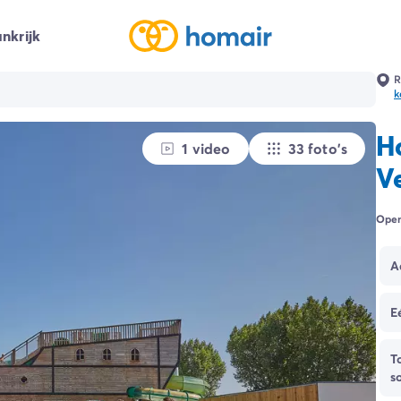
nkrijk
R
k
H
1 video
33 foto's
V
Open
A
E
T
s