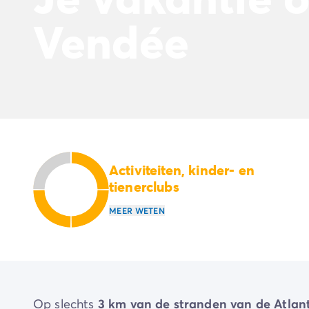
Beleef de ervaring
De Homair ervaring
Vendée
Services & praktische info
Voorzieningen en faciliteiten
Onze cateringpakketten
Service & contact
Alle betaalmethoden
Betaal in termijnen
Bereid je voor op je vakantie
Annuleringsverzekering
Activiteiten, kinder- en
tienerclubs
MEER WETEN
Op slechts
3 km van de stranden van de Atla