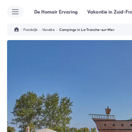
De Homair Ervaring
Vakantie in Zuid-Fra
Alle bestemmingen
Camping Kroatië
Camping Dalmatië
·
Frankrijk
·
Vendée
·
Campings in La-Tranche-sur-Mer
Camping Split
Camping Istrië
Camping Porec
Camping Rovinj
Camping Umag
Camping Frankrijk
Camping Bretagne
Camping Corsica
Camping Elzas
Camping Hauts-de-France
Camping Picardië
Camping Languedoc Roussillon
Camping Normandië
Camping Rhône-Alpes