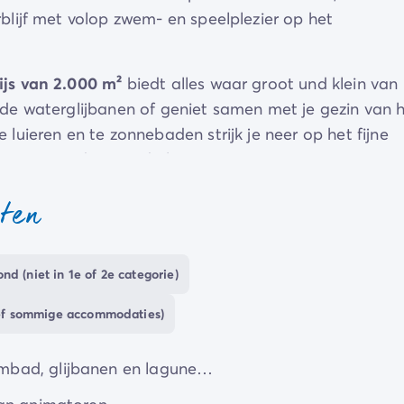
rblijf met volop zwem- en speelplezier op het
js van 2.000 m²
biedt alles waar groot und klein van
de waterglijbanen of geniet samen met je gezin van 
uieren en te zonnebaden strijk je neer op het fijne
e zon van de Pays de la Loire.
animaties aangeboden op de camping. 's Avonds (maa
sten
e lokale gerechten voor je. Tenzij je liever een gezellige
nd (niet in 1e of 2e categorie)
 de Vendée
, haar bekende badplaatsen, haar
tijdens je volgende vakantie een flinke dosis goede
sief sommige accommodaties)
istorische themapark
Puy du Fou
. Zin om eropuit te
et
Île de Ré
, dat op slechts 70 kilometer van de camp
mbad, glijbanen en lagune…