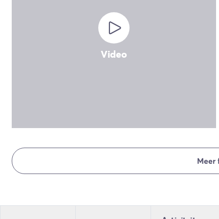
Camping en fietsen met het gezin
Camping met ANWB-etiket
Camping met hond
Camping met kinderclub
Camping met overdekt zwembad
Video
Camping met verwarmd zwembad
Camping met Waterpark
Camping voor baby's en jonge kinderen
Campings met tienerclub
Gezinsvakantie op de camping
Milieubewuste camping
Natuurcamping
Onze mooiste luxe campings
Welness camping
Meer 
Per bestemming
Camping Adriatische Kust
Camping Atlantische Kust
Camping Camargue
Camping Côte d'Azur