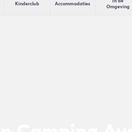
In de
Kinderclub
Accommodaties
Omgeving
n
ie
op Camping Aun