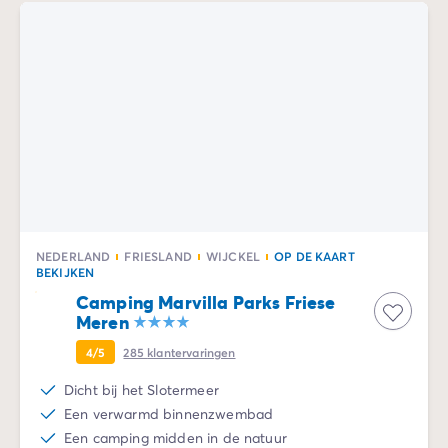
De Homair ervaring
Services & praktische info
Voorzieningen en faciliteiten
Onze cateringpakketten
Service & contact
Alle betaalmethoden
Betaal in termijnen
Bereid je voor op je vakantie
Annuleringsverzekering
NEDERLAND
FRIESLAND
WIJCKEL
OP DE KAART
BEKIJKEN
Camping Marvilla Parks Friese
Meren
4/5
285
klantervaringen
Dicht bij het Slotermeer
Een verwarmd binnenzwembad
Een camping midden in de natuur