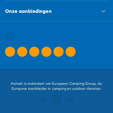
ECG-groep
Onze aanbiedingen
Onze duurzame verplichtingen Groep
Al onze bestemmingen
Al onze vakantie tips
Al onze speciale aanbiedingen
Homair is onderdeel van European Camping Group, de
Europese marktleider in camping en outdoor diensten.