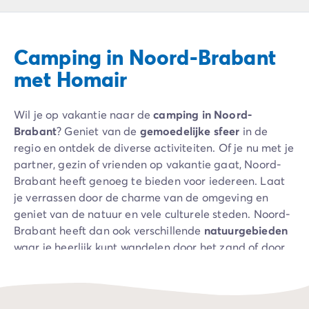
Camping Ardèche
Camping Drôme
Camping Haute-Savoie
Camping in Noord-Brabant
Camping Annecy
Camping Italië
met Homair
Camping Emilia Romagna
Camping Lazio
Wil je op vakantie naar de
camping in Noord-
Camping Rome
Brabant
? Geniet van de
gemoedelijke sfeer
in de
Camping Lombardije
regio en ontdek de diverse activiteiten. Of je nu met je
Camping Gardameer
partner, gezin of vrienden op vakantie gaat, Noord-
Camping Peschiera Del Garda
Brabant heeft genoeg te bieden voor iedereen. Laat
Camping Lago Maggiore
je verrassen door de charme van de omgeving en
Camping Puglia
geniet van de natuur en vele culturele steden. Noord-
Camping Sardinië
Brabant heeft dan ook verschillende
natuurgebieden
Camping Toscane
waar je heerlijk kunt wandelen door het zand of door
Camping Florence
de bossen. Trek je wandelschoenen aan en ontdek de
Camping Montescudaio
natuurlijke schoonheid.
Camping Venetië
Camping Lazise
Ga je liever fietsen? Ook dat kan op vele plekken in