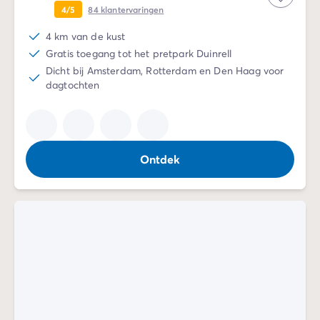
Camping en fietsen met het gezin
4/5
84
klantervaringen
Camping met ANWB-etiket
Camping met hond
4 km van de kust
Camping met kinderclub
Gratis toegang tot het pretpark Duinrell
Camping met overdekt zwembad
Dicht bij Amsterdam, Rotterdam en Den Haag voor
dagtochten
Camping met verwarmd zwembad
Camping met Waterpark
Camping voor baby's en jonge kinderen
Campings met tienerclub
Gezinsvakantie op de camping
Ontdek
Milieubewuste camping
Natuurcamping
Onze mooiste luxe campings
Welness camping
Per bestemming
Camping Adriatische Kust
Camping Atlantische Kust
Camping Camargue
Camping Côte d'Azur