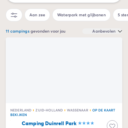
Camping Zeeland
Camping Zuid-Holland
Aan zee
Waterpark met glijbanen
5 ste
Camping Duitsland
Camping Beieren
11 campings
gevonden voor jou
Aanbevolen
Camping Rijnland-Palts
Camping Oostenrijk
Camping Stiermarken
Camping Slovenië
Camping Zwitserland
Camping Luxemburg
Vakantiethema's
Per thema
3-sterrencampings
4-sterrencamping
5 sterren campings
Camping aan een rivier
NEDERLAND
ZUID-HOLLAND
WASSENAAR
OP DE KAART
Camping dicht bij een beroemde stad
BEKIJKEN
Camping direct aan zee
Camping Duinrell Park