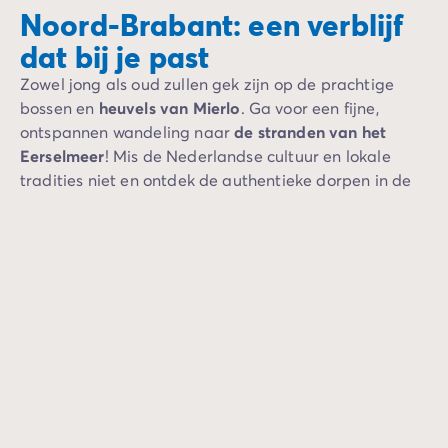
Noord-Brabant: een verblijf
dat bij je past
Zowel jong als oud zullen gek zijn op de prachtige
bossen en
heuvels van Mierlo
. Ga voor een fijne,
ontspannen wandeling naar
de stranden van het
Eerselmeer
! Mis de Nederlandse cultuur en lokale
tradities niet en ontdek de authentieke dorpen in de
regio, zoals Hilvarenbeek. Wat is een betere manier
om een kampeervakantie in Nederland door te
brengen dan u onder te dompelen in de Nederlandse
cultuur terwijl u door de pittoreske straatjes van
kleine dorpjes dwaalt? Voor geschiedenisliefhebbers is
een bezoek aan de
overblijfselen van het kasteel van
Helmond
een must.