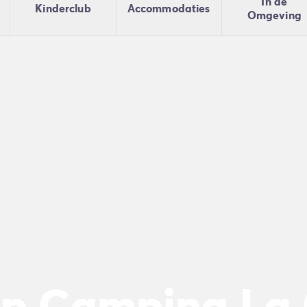
In de
Kinderclub
Accommodaties
Omgeving
n
ie
op Camping La