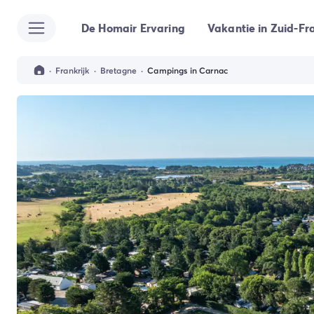
De Homair Ervaring
Vakantie in Zuid-Fra
Alle bestemmingen
Camping Kroatië
Camping Dalmatië
·
Frankrijk
·
Bretagne
·
Campings in Carnac
Camping Split
Camping Istrië
Camping Porec
Camping Rovinj
Camping Umag
Camping Frankrijk
Camping Bretagne
Camping Corsica
Camping Elzas
Camping Hauts-de-France
Camping Picardië
Camping Languedoc Roussillon
Camping Normandië
Camping Rhône-Alpes