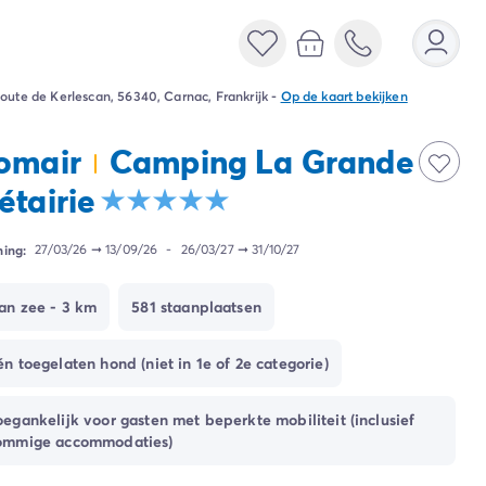
oute de Kerlescan, 56340, Carnac, Frankrijk
-
Op de kaart bekijken
omair
Camping La Grande
étairie
ing:
27/03/26
➞
13/09/26
-
26/03/27
➞
31/10/27
an zee - 3 km
581 staanplaatsen
én toegelaten hond (niet in 1e of 2e categorie)
oegankelijk voor gasten met beperkte mobiliteit (inclusief
ommige accommodaties)