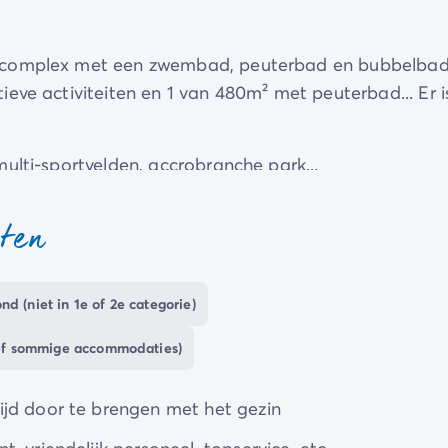
t complex met een zwembad, peuterbad en bubbelbad
eve activiteiten en 1 van 480m² met peuterbad... Er i
ulti-sportvelden, accrobranche park...
 ligt het Bretonse land op u te wachten.
sten
d (niet in 1e of 2e categorie)
sief sommige accommodaties)
ijd door te brengen met het gezin