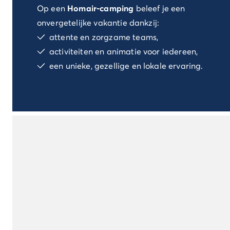
Op een
Homair-camping
beleef je een
Camping Spanje
Camping Cantabrië
onvergetelijke vakantie dankzij:
Camping San Sebastian
attente en zorgzame teams,
Camping Portugal
activiteiten en animatie voor iedereen,
Camping Algarve
een unieke, gezellige en lokale ervaring.
Andere bestemmingen
Camping Nederland
Camping Friesland
Camping Gelderland
Camping Arnhem
Camping Betuwe
Camping Nijmegen
Camping Veluwe
Camping Voorthuizen
Camping Limburg
Camping Noord-Brabant
Camping Overijssel
Camping Hardenberg