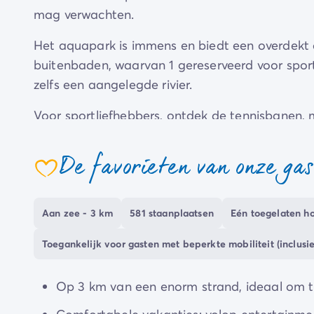
mag verwachten.
Het aquapark is immens en biedt een overdek
buitenbaden, waarvan 1 gereserveerd voor sporti
zelfs een aangelegde rivier.
Voor sportliefhebbers, ontdek de tennisbanen, m
En zodra u de drempel van de camping overgaat
De favorieten van onze ga
coeur
Aan zee - 3 km
581 staanplaatsen
Eén toegelaten hon
Toegankelijk voor gasten met beperkte mobiliteit (inclu
Op 3 km van een enorm strand, ideaal om t