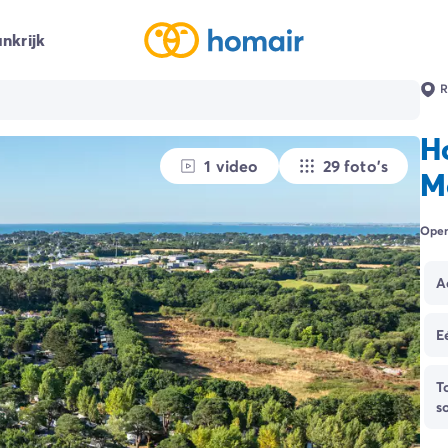
nkrijk
R
H
1 video
29 foto's
M
Open
A
E
T
s