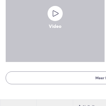
Camping en fietsen met het gezin
Camping met ANWB-etiket
Camping met hond
Camping met kinderclub
Camping met overdekt zwembad
Video
Camping met verwarmd zwembad
Camping met Waterpark
Camping voor baby's en jonge kinderen
Campings met tienerclub
Gezinsvakantie op de camping
Milieubewuste camping
Natuurcamping
Onze mooiste luxe campings
Welness camping
Meer 
Per bestemming
Camping Adriatische Kust
Camping Atlantische Kust
Camping Camargue
Camping Côte d'Azur