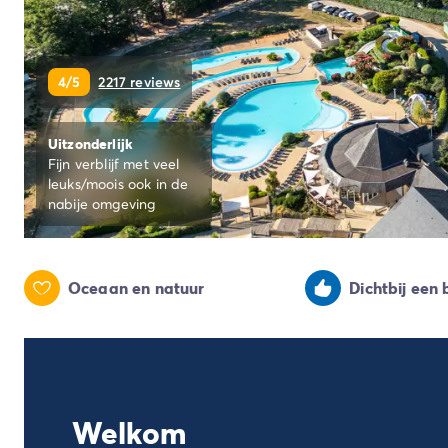
Camping Ardèche
Camping Drôme
Camping Haute-Savoie
Camping Annecy
4/5
2217 reviews
Camping Italië
Camping Emilia Romagna
Uitzonderlijk
Camping Lazio
Fijn verblijf met veel
Camping Rome
leuks/moois ook in de
Camping Lombardije
nabije omgeving
Camping Gardameer
Camping Peschiera Del Garda
Camping Lago Maggiore
Oceaan en natuur
Dichtbij een
Camping Puglia
Camping Sardinië
Camping Toscane
Camping Florence
Camping Montescudaio
Camping Venetië
Welkom
Camping Lazise