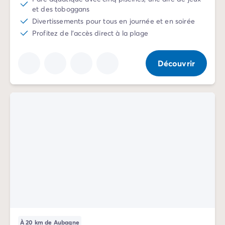
Camping La Palmyre
et des toboggans
Camping Royan
Divertissements pour tous en journée et en soirée
Camping Provence-Alpes-Côte d'Azur
Profitez de l'accès direct à la plage
Camping Alpes-de-Haute-Provence
Camping Alpes-Maritimes
Découvrir
Camping Cannes
Camping Nice
Camping Bouches du Rhône
Camping Cassis
Camping Marseille
Camping Var
Camping Fréjus
Camping Hyères les Palmiers
Camping Lavandou
Camping Port Grimaud
Camping Saint-Raphaël
Camping Saint-Tropez
Camping Vaucluse
Camping Avignon
À 20 km de Aubagne