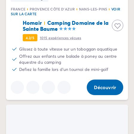
Camping Rhône-Alpes
FRANCE
PROVENCE CÔTE D'AZUR
NANS-LES-PINS
VOIR
Camping Ardèche
SUR LA CARTE
Camping Vallon-Pont-d'Arc
Homair
Camping Domaine de la
Camping Drôme
Sainte Baume
Camping Haute-Savoie
4.2/5
1015
expériences vécues
Camping Annecy
Camping Isère
Glissez à toute vitesse sur un toboggan aquatique
Camping Savoie
Offrez aux enfants une balade à poney au centre
équestre du camping
Camping Espagne
Defiez la famille lors d'un tournoi de mini-golf
Camping Cantabria
Camping Santander
Camping Catalogne
Découvrir
Camping Costa Brava
Camping Barcelone
Camping Escala
Camping Palamos
Camping Tossa de Mar
Camping Costa Dorada