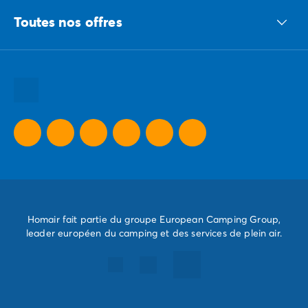
Le groupe ECG
Toutes nos offres
Nous recrutons
Nos engagements responsables
Toutes nos destinations
Toutes nos thématiques
Toutes nos promos camping
Camping Dernière Minute
Homair fait partie du groupe European Camping Group,
leader européen du camping et des services de plein air.