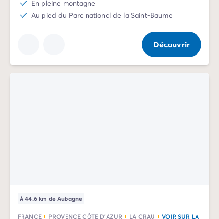
En pleine montagne
Camping Slovénie
Au pied du Parc national de la Saint-Baume
Toutes nos thématiques
Par thématique
Camping 3 étoiles
Découvrir
Camping 4 étoiles
Camping 5 étoiles
Camping à la campagne
Camping à la montagne
Camping acceptant les chiens
Camping avec club enfants
Camping avec clubs ados
Camping avec parc aquatique
Camping avec piscine
Camping en bord de lac
Camping en bord de mer
Camping en bord de rivière
Camping en nature et découvertes
À 44.6 km de Aubagne
Camping et vélo en famille
FRANCE
PROVENCE CÔTE D'AZUR
LA CRAU
VOIR SUR LA