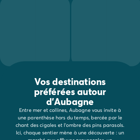
Mobil-homes pour les grandes familles
/mobil-homes-fam
Mobil-homes by Roan
/locations-by-roan
Tentes lodges
/tente-safari-hebergement-atypique
L'esprit Homair
Vivez l'expérience
Qui est Homair ?
L'expérience Homair
Suivez-nous sur les réseaux
Le catalogue Homair
Meilleur E-commerçant 2026
Vos destinations
Homair en vidéo
Les nouveautés 2026
préférées autour
Soirée DJ NRJ
d'Aubagne
Nos engagements RSE
Entre mer et collines, Aubagne vous invite à
Services et infos pratiques
une parenthèse hors du temps, bercée par le
Des correspondants à votre écoute
chant des cigales et l’ombre des pins parasols.
Des services à la carte
Ici, chaque sentier mène à une découverte : un
Nos formules de restauration
marché aux effluves provençales, un