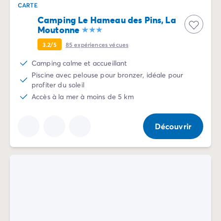
Camping pour bébé et jeunes enfants
CARTE
Camping près des villes mythiques
Camping Le Hameau des Pins, La
Campings avec piscine chauffée
Moutonne
Campings avec piscine couverte
3.2/5
85
expériences vécues
Par destination
Camping Atlantique
Camping calme et accueillant
Camping Camargue
Piscine avec pelouse pour bronzer, idéale pour
Camping Château de la Loire
profiter du soleil
Camping Côte d'Azur
Accès à la mer à moins de 5 km
Camping Dune du Pilat
Camping Golfe du Morbihan
Découvrir
Camping Gorges du Verdon
Camping Ile d'Oléron
Camping Ile de Ré
Camping Luberon
Camping Méditerranée
Camping Mont Saint Michel
Camping Pays Basque
Camping Périgord