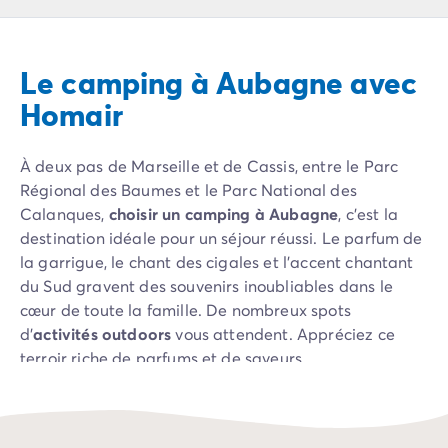
Camping Pyrénées Atlantiques
Camping Biarritz
Camping Bidart
Le camping à Aubagne avec
Camping Hendaye
Camping Bretagne
Homair
Camping Côtes d'Armor
Camping Finistère
À deux pas de Marseille et de Cassis, entre le Parc
Camping Ille-et-Vilaine
Régional des Baumes et le Parc National des
Camping Saint-Malo
Calanques,
choisir un camping à Aubagne
, c’est la
Camping Morbihan
destination idéale pour un séjour réussi. Le parfum de
Camping Vannes
la garrigue, le chant des cigales et l’accent chantant
Camping Centre-Val de Loire
du Sud gravent des souvenirs inoubliables dans le
Camping Indre-et-Loire
cœur de toute la famille. De nombreux spots
Camping Chenonceau
d’
activités outdoors
vous attendent. Appréciez ce
Camping Champagne-Ardenne
terroir riche de parfums et de saveurs
Camping Ardennes
méditerranéennes, d’artisans talentueux et laissez-
Camping Corse
vous entraîner sur les pas de Marcel Pagnol, une
Camping Corse-du-Sud
histoire si proche de nous.
Camping Bonifacio