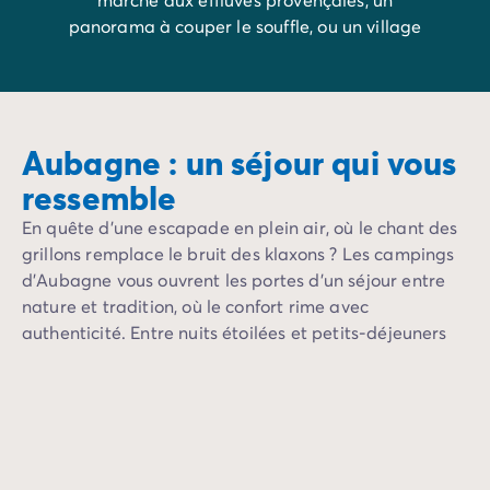
Avant de partir
panorama à couper le souffle, ou un village
Les modes de paiement
pittoresque où flâner au gré des ruelles
Paiement en plusieurs fois
pavées. Préparez-vous à tomber sous le
L'assurance annulation
charme d’une terre de caractère, où la
Acheter un mobil-home
douceur de vivre se cultive comme un art.
Aubagne : un séjour qui vous
ressemble
En quête d’une escapade en plein air, où le chant des
grillons remplace le bruit des klaxons ? Les campings
d’Aubagne vous ouvrent les portes d’un séjour entre
nature et tradition, où le confort rime avec
authenticité. Entre nuits étoilées et petits-déjeuners
face aux reliefs du Garlaban, préparez-vous à
savourer l’essence même de la Provence.