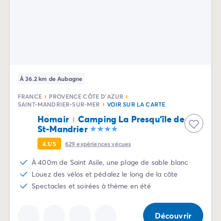
Camping Communauté Valencienne
Camping Costa Blanca
Camping Alicante
Camping Benidorm
Camping Costa del Azahar
Camping Valence
Camping Italie
À 36.2 km de Aubagne
Camping Abruzzes
Camping Emilie Romagne
FRANCE
PROVENCE CÔTE D'AZUR
SAINT-MANDRIER-SUR-MER
VOIR SUR LA CARTE
Camping Latium
Homair
Camping La Presqu'île de
Camping Rome
St-Mandrier
Camping Lombardie
Camping Lac de Garde
4.1/5
629
expériences vécues
Camping Lac Majeur
À 400m de Saint Asile, une plage de sable blanc
Camping Pouilles
Louez des vélos et pédalez le long de la côte
Camping Sardaigne
Spectacles et soirées à thème en été
Camping Toscane
Camping Florence
Camping Trentin-Haut-Adige
Découvrir