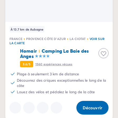
Camping Sète
Camping Valras-Plage
Camping Vendres-Plage
Camping Vias-Plage
À 13.7 km de Aubagne
Camping Pyrénées-Orientales
Camping Argelès-sur-Mer
FRANCE
PROVENCE CÔTE D'AZUR
LA CIOTAT
VOIR SUR
Camping Canet-en-Roussillon
LA CARTE
Camping Collioure
Homair
Camping La Baie des
Camping Le Barcarès
Anges
Camping Limousin
3.6/5
1560
expériences vécues
Camping Corrèze
Plage à seulement 3 km de distance
Camping Midi-Pyrénées
Découvrez des criques exceptionnelles le long de la
Camping Aveyron
côte
Camping Millau
Louez des vélos et pédalez le long de la côte
Camping Gers
Camping Lot
Camping Lot-et-Garonne
Découvrir
Camping Tarn