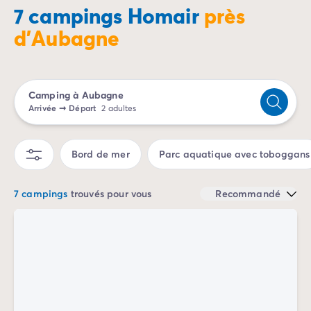
Camping Porto Vecchio
7 campings Homair
près
Camping Haute-Corse
d'Aubagne
Camping Bastia
Camping Hauts-de-France
Camping Nord-Pas-de-Calais
Camping Picardie
Camping à Aubagne
Camping Ile-de-France
Arrivée
➞
Départ
2 adultes
Camping Paris
Camping Languedoc-Roussillon
Bord de mer
Parc aquatique avec toboggans
Camping Aude
Camping Carcassonne
Camping Narbonne
7 campings
trouvés pour vous
Recommandé
Camping Gard
Camping Grau-du-Roi
Camping Hérault
Camping Cap D'Agde
Camping La Grande Motte
Camping Marseillan-Plage
Camping Palavas-les-Flots