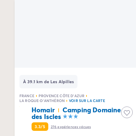
Camping Palavas-les-Flots
Camping Sète
Camping Valras-Plage
Camping Vendres-Plage
Camping Vias-Plage
Camping Pyrénées-Orientales
Camping Argelès-sur-Mer
Camping Canet-en-Roussillon
Camping Collioure
Camping Le Barcarès
Camping Limousin
Camping Corrèze
À 39.1 km de Les Alpilles
Camping Midi-Pyrénées
Camping Aveyron
FRANCE
PROVENCE CÔTE D'AZUR
LA ROQUE-D'ANTHÉRON
VOIR SUR LA CARTE
Camping Millau
Homair
Camping Domaine
Camping Gers
des Iscles
Camping Lot
Camping Lot-et-Garonne
3.3/5
276
expériences vécues
Camping Tarn