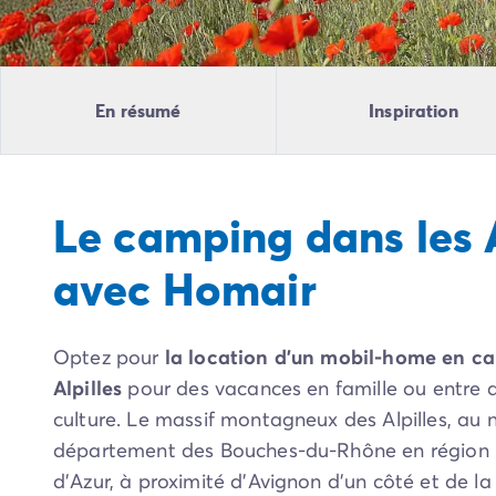
Camping Pyrénées Atlantiques
Camping Biarritz
Camping Bidart
Camping Hendaye
En résumé
Inspiration
Camping Bretagne
Camping Côtes d'Armor
Camping Finistère
Camping Ille-et-Vilaine
Le camping dans les A
Camping Saint-Malo
Camping Morbihan
avec Homair
Camping Vannes
Camping Centre-Val de Loire
Camping Indre-et-Loire
Optez pour
la location d’un mobil-home en c
Camping Chenonceau
Camping Champagne-Ardenne
Alpilles
pour des vacances en famille ou entre a
Camping Ardennes
culture. Le massif montagneux des Alpilles, au 
Camping Corse
département des Bouches-du-Rhône en région 
Camping Corse-du-Sud
d’Azur, à proximité d’Avignon d’un côté et de l
Camping Bonifacio