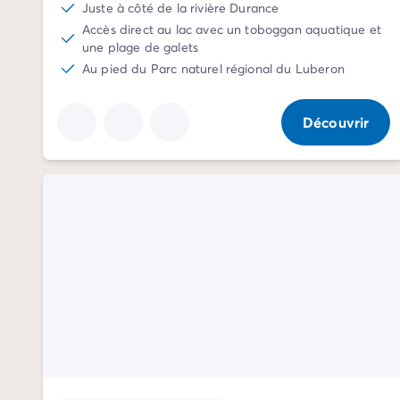
Juste à côté de la rivière Durance
Camping Normandie
Accès direct au lac avec un toboggan aquatique et
Camping Basse-Normandie
une plage de galets
Camping Calvados
Au pied du Parc naturel régional du Luberon
Camping Manche
Camping Haute-Normandie
Camping Pays de la Loire
Découvrir
Camping Loire-Atlantique
Camping Guerande
Camping Le-Croisic
Camping Pornic
Camping Vendée
Camping La-Tranche-sur-Mer
Camping Les Sables d'Olonne
Camping Saint-Gilles-Croix-de-Vie
Camping Saint-Hilaire-De-Riez
Camping Saint-Jean-De-Monts
Camping Poitou-Charentes
Camping Charente-Maritime
Camping Fouras