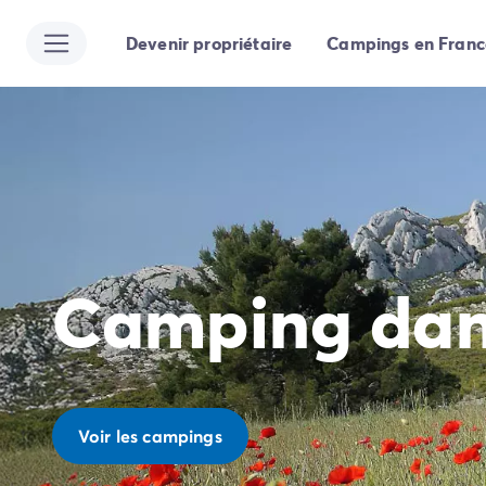
Devenir propriétaire
Campings en Franc
Toutes nos destinations
Camping France
Camping Alsace
Camping Bas-Rhin
Camping Strasbourg
Camping Haut-Rhin
Camping Colmar
Camping Aquitaine
Camping Dordogne
Camping dans
Camping Gironde
Camping Arcachon
Camping Bordeaux
Camping Les Landes
Camping Biscarrosse
Camping Hossegor
Voir les campings
Camping Messanges
Camping Mimizan