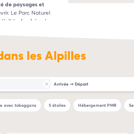
té de paysages et
rir. Le Parc Naturel
ctivités de plein air
:
rs de sensation ou
rrez pleinement
ter du quotidien. Les
dans les Alpilles
oupe
15 communes
ou encore Saint
t et historique qui
Arrivée
➞
Départ
ue avec toboggans
5 étoiles
Hébergement PMR
Se