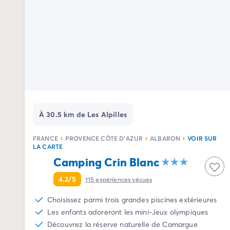
Camping Avignon
Camping Rhône-Alpes
Camping Ardèche
Camping Vallon-Pont-d'Arc
Camping Drôme
Camping Haute-Savoie
Camping Annecy
Camping Isère
Camping Savoie
Camping Espagne
À 30.5 km de Les Alpilles
Camping Cantabria
Camping Santander
FRANCE
PROVENCE CÔTE D'AZUR
ALBARON
VOIR SUR
LA CARTE
Camping Catalogne
Camping Crin Blanc
Camping Costa Brava
Camping Barcelone
4.2/5
115
expériences vécues
Camping Escala
Camping Palamos
Choisissez parmi trois grandes piscines extérieures
Camping Tossa de Mar
Les enfants adoreront les mini-Jeux olympiques
Camping Costa Dorada
Découvrez la réserve naturelle de Camargue