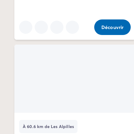
Camping Communauté Valencienne
Camping Costa Blanca
Camping Alicante
Camping Benidorm
Découvrir
Camping Costa del Azahar
Camping Valence
Camping Italie
Camping Abruzzes
Camping Emilie Romagne
Camping Latium
Camping Rome
Camping Lombardie
Camping Lac de Garde
Camping Lac Majeur
Camping Pouilles
Camping Sardaigne
Camping Toscane
Camping Florence
À 60.6 km de Les Alpilles
Camping Trentin-Haut-Adige