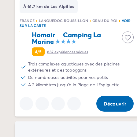
Camping La Palmyre
À 61.7 km de Les Alpilles
Camping Royan
Camping Provence-Alpes-Côte d'Azur
FRANCE
LANGUEDOC ROUSSILLON
GRAU DU ROI
VOIR
SUR LA CARTE
Camping Alpes-de-Haute-Provence
Homair
Camping La
Camping Alpes-Maritimes
Marine
Camping Cannes
Camping Nice
4/5
887
expériences vécues
Camping Bouches du Rhône
Trois complexes aquatiques avec des piscines
Camping Cassis
extérieures et des toboggans
Camping Marseille
De nombreuses activités pour vos petits
Camping Var
A 2 kilomètres jusqu'à la Plage de l'Espiguette
Camping Fréjus
Camping Hyères les Palmiers
Camping Lavandou
Découvrir
Camping Port Grimaud
Camping Saint-Raphaël
Camping Saint-Tropez
Camping Vaucluse