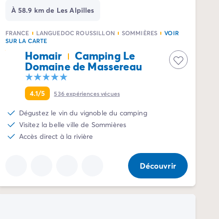
À 58.9 km de Les Alpilles
FRANCE
LANGUEDOC ROUSSILLON
SOMMIÈRES
VOIR
SUR LA CARTE
Homair
Camping Le
Domaine de Massereau
4.1/5
536
expériences vécues
Dégustez le vin du vignoble du camping
Visitez la belle ville de Sommières
Accès direct à la rivière
Découvrir