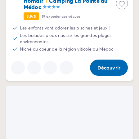
Homair
Camping La Pointe du
Camping Communauté Valencienne
Médoc
Camping Costa Blanca
Camping Alicante
3.9/5
19
expériences vécues
Camping Benidorm
Les enfants vont adorer les piscines et jeux !
Camping Costa del Azahar
Les balades pieds nus sur les grandes plages
Camping Valence
environnantes
Camping Italie
Niché au coeur de la région viticole du Médoc
Camping Abruzzes
Camping Emilie Romagne
Découvrir
Camping Latium
Camping Rome
Camping Lombardie
Camping Lac de Garde
Camping Lac Majeur
Camping Pouilles
Camping Sardaigne
Camping Toscane
Camping Florence
Camping Trentin-Haut-Adige