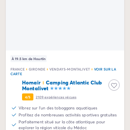
Camping La Palmyre
Camping Royan
Camping Provence-Alpes-Côte d'Azur
Camping Alpes-de-Haute-Provence
Camping Alpes-Maritimes
Camping Cannes
Camping Nice
Camping Bouches du Rhône
Camping Cassis
À 19.5 km de Hourtin
Camping Marseille
FRANCE
GIRONDE
VENDAYS-MONTALIVET
VOIR SUR LA
Camping Var
CARTE
Camping Fréjus
Homair
Camping Atlantic Club
Camping Hyères les Palmiers
Montalivet
Camping Lavandou
4/5
2109
expériences vécues
Camping Port Grimaud
Camping Saint-Raphaël
Vibrez sur l'un des toboggans aquatiques
Camping Saint-Tropez
Profitez de nombreuses activités sportives gratuites
Camping Vaucluse
Parfaitement situé sur la côte atlantique pour
explorer la région viticole du Médoc
Camping Avignon