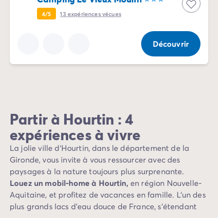
Camping Porquerolles
4/5
13
expériences vécues
Camping Sud de la France
Offres promotionnelles
Offres du moment
/promotions
Découvrir
Avantages & bons plans
Parrainer un ami
Programme de fidélité
Offrir un coffret cadeau Homair
Nos nouveautés 2026
Week-ends à thème
Partir à Hourtin : 4
Promos d'été
expériences à vivre
Dernière minute été
Nos locations
La jolie ville d’Hourtin, dans le département de la
Nos gammes de mobil-homes
/hebergements
Gironde, vous invite à vous ressourcer avec des
Mobil-homes Ultimate
/ultimate
paysages à la nature toujours plus surprenante.
Mobil-homes Premium
/camping-mobil-home-premium
Louez un mobil-home à Hourtin,
en région Nouvelle-
Hébergements insolites
/hebergements-specifiques
Aquitaine, et profitez de vacances en famille. L’un des
Emplacements de camping
/emplacement-camping
plus grands lacs d’eau douce de France, s’étendant
Mobil-homes PMR
/mobil-homes-pmr
sur 57 km², borde cette ville.