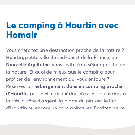
Camping Pyrénées Atlantiques
Camping Biarritz
Camping Bidart
Le camping à Hourtin avec
Camping Hendaye
Camping Bretagne
Homair
Camping Côtes d'Armor
Camping Finistère
Vous cherchez une destination proche de la nature ?
Camping Ille-et-Vilaine
Hourtin, petite ville du sud-ouest de la France, en
Camping Saint-Malo
Nouvelle Aquitaine
, vous invite à un séjour proche de
Camping Morbihan
la nature. Et quoi de mieux que le camping pour
Camping Vannes
profiter de l’environnement qui vous entoure ?
Camping Centre-Val de Loire
Réservez un
hébergement dans un camping proche
Camping Indre-et-Loire
d’Hourtin
, petite ville du médoc. Vous y découvrirez à
Camping Chenonceau
la fois la côte d’argent, la plage du pin sec, le lac
Camping Champagne-Ardenne
d’Hourtin ou encore un parc animalier. Profitez de ce
Camping Ardennes
séjour pour découvrir Lacanau, Montalivet,
Soulac sur
Camping Corse
Mer
ou encore Bordeaux, situé à proximité.
Camping Corse-du-Sud
Camping Bonifacio