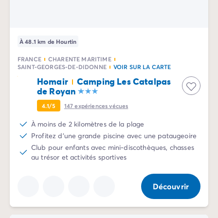
Camping Vénétie
Camping Venise
Camping Croatie
Camping Dalmatie
À 48.1 km de Hourtin
Camping Istrie
FRANCE
CHARENTE MARITIME
Camping Kvarner
SAINT-GEORGES-DE-DIDONNE
VOIR SUR LA CARTE
Camping Portugal
Homair
Camping Les Catalpas
Camping Algarve
de Royan
Camping Centre Portugal
4.1/5
147
expériences vécues
Camping Lisbonne
Camping Nord Portugal
À moins de 2 kilomètres de la plage
Autres destinations
Profitez d'une grande piscine avec une pataugeoire
Camping Pays-Bas
Club pour enfants avec mini-discothèques, chasses
Camping Allemagne
au trésor et activités sportives
Camping Suisse
Camping Autriche
Découvrir
Camping Styrie
Camping Luxembourg
Camping Belgique