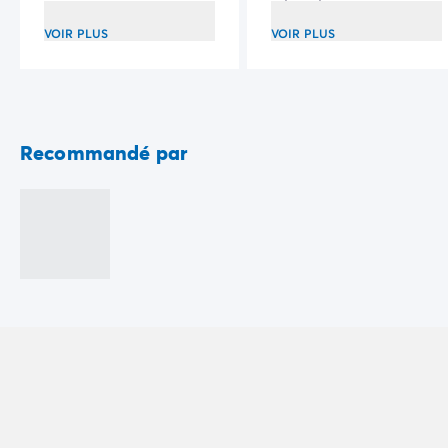
Camping Communauté Valencienne
Camping Costa Blanca
VOIR PLUS
VOIR PLUS
Camping Alicante
Camping Benidorm
Camping Costa del Azahar
Camping Valence
Camping Italie
Recommandé par
Camping Abruzzes
Camping Emilie Romagne
Camping Latium
Camping Rome
Camping Lombardie
Camping Lac de Garde
Camping Lac Majeur
Camping Pouilles
Camping Sardaigne
Camping Toscane
Camping Florence
Camping Trentin-Haut-Adige