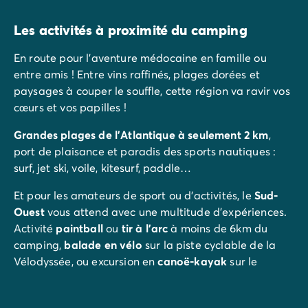
Les activités à proximité du camping
En route pour l’aventure médocaine en famille ou
entre amis ! Entre vins raffinés, plages dorées et
paysages à couper le souffle, cette région va ravir vos
cœurs et vos papilles !
Grandes plages de l’Atlantique à seulement 2 km
,
port de plaisance et paradis des sports nautiques :
surf, jet ski, voile, kitesurf, paddle…
Et pour les amateurs de sport ou d’activités, le
Sud-
Ouest
vous attend avec une multitude d’expériences.
Activité
paintball
ou
tir à l’arc
à moins de 6km du
camping,
balade en vélo
sur la piste cyclable de la
Vélodyssée, ou excursion en
canoë-kayak
sur le
Chenal du Gua... L’aventure vous attend !
Pour un moment de détente en pleine nature, partez