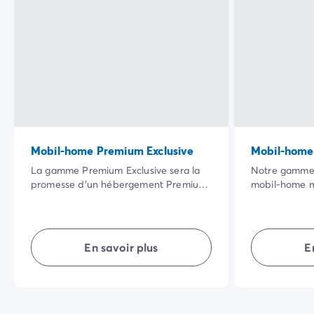
Mobil-home Premium Exclusive
Mobil-home
La gamme Premium Exclusive sera la
Notre gamme 
promesse d’un hébergement Premium
mobil-home m
auquel nous avons ajouté des services
vaste terras
et avantages personnalisés : Wifi (selon
cadre naturel 
destination), draps, lave-vaisselle,
qualité de se
ménage inclus… pour votre plus grand
rendront vos 
En savoir plus
E
confort.
agréables.