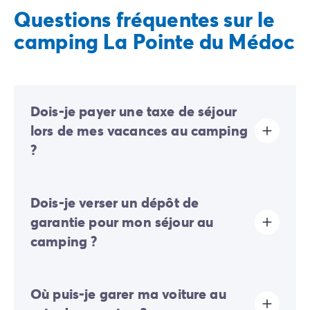
Questions fréquentes sur le
camping La Pointe du Médoc
Dois-je payer une taxe de séjour
lors de mes vacances au camping
?
La taxe de séjour est établie dans presque tous les
Dois-je verser un dépôt de
sites touristiques. Il vous faudra donc l’acquitter lors
de votre enregistrement en ligne ou une fois sur place.
garantie pour mon séjour au
camping ?
Oui, un dépôt de garantie vous sera demandé lors de
Où puis-je garer ma voiture au
votre enregistrement en ligne ou une fois sur place.