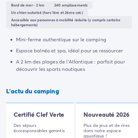
de l’Atlantique
vous attendent pour une journée de
Camping Rhône-Alpes
Bord de mer - 2 km
240 emplacements
farniente, de sports nautiques et de châteaux de
Camping Ardèche
Un chien autorisé (hors 1ère et 2ème cat.)
sable !
Camping Vallon-Pont-d'Arc
Accessible aux personnes à mobilité réduite (y compris certains
hébergements)
Camping Drôme
Mais aussi… Balade à vélo, vignobles renommés, et
Camping Haute-Savoie
escapade à la station balnéaire de
Soulac-sur-Mer
,
Mini-ferme authentique sur le camping
Camping Annecy
située à 5 km : autant d’occasions de créer des
Camping Isère
souvenirs ensemble.
Espace balnéo et spa, idéal pour se ressourcer
Camping Savoie
A 2 km des plages de l’Atlantique : parfait pour
Camping Espagne
découvrir les sports nautiques
Camping Cantabria
Camping Santander
Camping Catalogne
L'actu du camping
Camping Costa Brava
Camping Barcelone
Camping Escala
Certifié Clef Verte
Nouveauté 2026
Camping Palamos
Camping Tossa de Mar
Des séjours
Plus de jeux et de rires
écoresponsables garantis
dans notre espace
Camping Costa Dorada
aquatique !