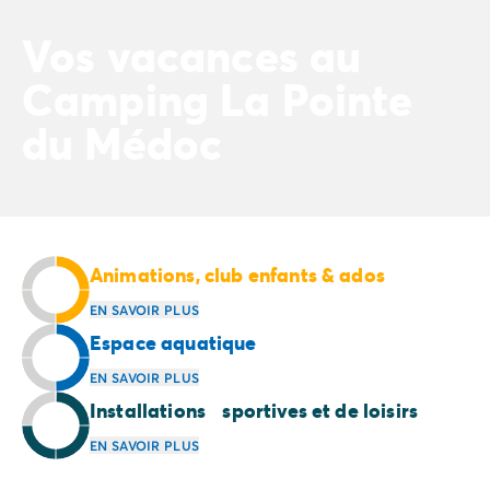
Camping Normandie
Camping Basse-Normandie
Vos vacances au
Camping Calvados
Camping La Pointe
Camping Manche
Camping Haute-Normandie
du Médoc
Camping Pays de la Loire
Camping Loire-Atlantique
Camping Guerande
Camping Le-Croisic
Camping Pornic
Camping Vendée
Animations, club enfants & ados
Camping La-Tranche-sur-Mer
EN SAVOIR PLUS
Camping Les Sables d'Olonne
Espace aquatique
Camping Saint-Gilles-Croix-de-Vie
Camping Saint-Hilaire-De-Riez
EN SAVOIR PLUS
Camping Saint-Jean-De-Monts
Installations sportives et de loisirs
Camping Poitou-Charentes
EN SAVOIR PLUS
Camping Charente-Maritime
Camping Fouras