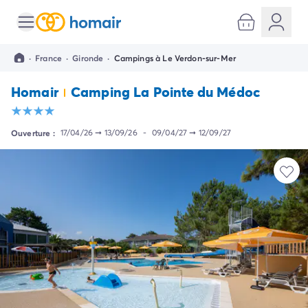
Toutes nos destinations
Camping France
·
France
·
Gironde
·
Campings à Le Verdon-sur-Mer
Camping Alsace
Camping Bas-Rhin
Homair
Camping La Pointe du Médoc
Camping Strasbourg
Camping Haut-Rhin
Camping Colmar
Ouverture :
17/04/26
➞
13/09/26
-
09/04/27
➞
12/09/27
Camping Aquitaine
Camping Dordogne
Camping Gironde
Camping Arcachon
Camping Bordeaux
Camping Les Landes
Camping Biscarrosse
Camping Hossegor
Camping Messanges
Camping Mimizan