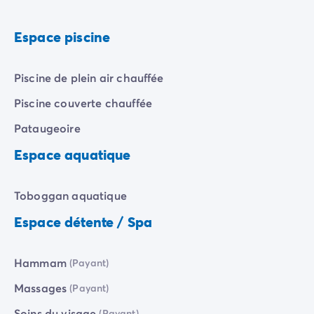
Camping pour bébé et jeunes enfants
Camping près des villes mythiques
Espace piscine
Campings avec piscine chauffée
Campings avec piscine couverte
Par destination
Piscine de plein air chauffée
Camping Atlantique
Camping Camargue
Piscine couverte chauffée
Camping Château de la Loire
Pataugeoire
Camping Côte d'Azur
Espace aquatique
Camping Dune du Pilat
Camping Golfe du Morbihan
Camping Gorges du Verdon
Toboggan aquatique
Camping Ile d'Oléron
Espace détente / Spa
Camping Ile de Ré
Camping Luberon
Camping Méditerranée
Hammam
(Payant)
Camping Mont Saint Michel
Camping Pays Basque
Massages
(Payant)
Camping Périgord
Soins du visage
(Payant)