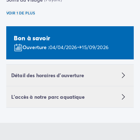
Camping Porquerolles
Camping Sud de la France
VOIR 1 DE PLUS
Offres promotionnelles
Offres du moment
/promotions
Avantages & bons plans
Bon à savoir
Parrainer un ami
Ouverture :
04/04/2026
15/09/2026
Programme de fidélité
Offrir un coffret cadeau Homair
Nos nouveautés 2026
Week-ends à thème
Détail des horaires d'ouverture
Promos d'été
Dernière minute été
Nos locations
L'accès à notre parc aquatique
Nos gammes de mobil-homes
/hebergements
Mobil-homes Ultimate
/ultimate
Mobil-homes Premium
/camping-mobil-home-premium
Hébergements insolites
/hebergements-specifiques
Emplacements de camping
/emplacement-camping
Mobil-homes PMR
/mobil-homes-pmr