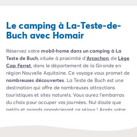
Camping Pyrénées Atlantiques
Camping Biarritz
Camping Bidart
Le camping à La-Teste-de-
Camping Hendaye
Camping Bretagne
Buch avec Homair
Camping Côtes d'Armor
Camping Finistère
Réservez votre
mobil-home dans un camping à La
Camping Ille-et-Vilaine
Teste de Buch
, située à proximité d’
Arcachon
, de
Lège
Camping Saint-Malo
Cap Ferret
, dans le département de la Gironde en
Camping Morbihan
région Nouvelle Aquitaine. Ce voyage vous promet de
Camping Vannes
nombreuses découvertes
. La Teste de Buch est une
Camping Centre-Val de Loire
destination qui offre de nombreuses attractions
Camping Indre-et-Loire
touristiques et sites naturels. Vous aurez l’embarras
Camping Chenonceau
du choix pour occuper vos journées. Nul doute que
Camping Champagne-Ardenne
petits et grands apprécieront ce séjour ! Après votre
Camping Ardennes
journée de visites, profitez des installations et
Camping Corse
animations de votre établissement pour vous
Camping Corse-du-Sud
détendre ou partager un moment de convivialité.
Camping Bonifacio