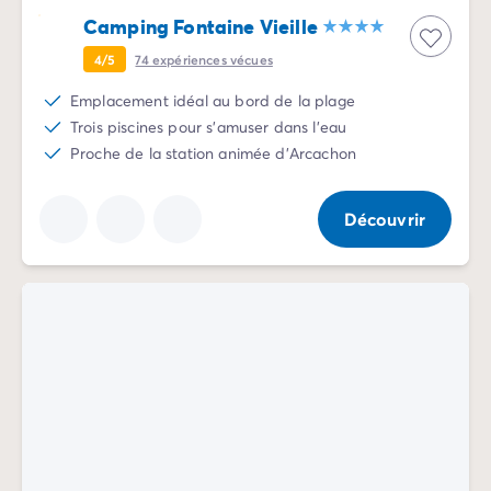
Camping Rhône-Alpes
Camping Fontaine Vieille
Camping Ardèche
4/5
74
expériences vécues
Camping Vallon-Pont-d'Arc
Camping Drôme
Emplacement idéal au bord de la plage
Camping Haute-Savoie
Trois piscines pour s'amuser dans l'eau
Camping Annecy
Proche de la station animée d'Arcachon
Camping Isère
Camping Savoie
Découvrir
Camping Espagne
Camping Cantabria
Camping Santander
Camping Catalogne
Camping Costa Brava
Camping Barcelone
Camping Escala
Camping Palamos
Camping Tossa de Mar
Camping Costa Dorada