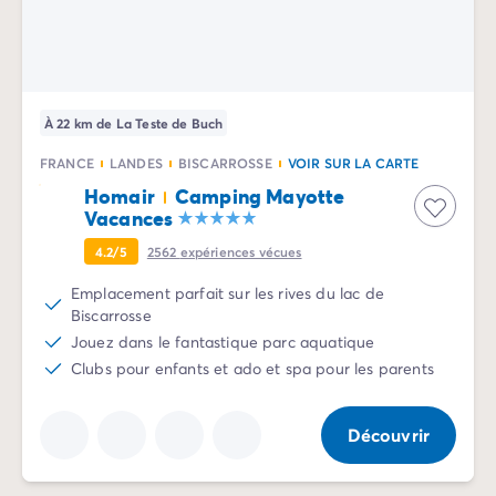
Camping Sète
Camping Valras-Plage
Camping Vendres-Plage
Camping Vias-Plage
À 22 km de La Teste de Buch
Camping Pyrénées-Orientales
Camping Argelès-sur-Mer
FRANCE
LANDES
BISCARROSSE
VOIR SUR LA CARTE
Camping Canet-en-Roussillon
Homair
Camping Mayotte
Camping Collioure
Vacances
Camping Le Barcarès
4.2/5
2562
expériences vécues
Camping Limousin
Camping Corrèze
Emplacement parfait sur les rives du lac de
Camping Midi-Pyrénées
Biscarrosse
Camping Aveyron
Jouez dans le fantastique parc aquatique
Camping Millau
Clubs pour enfants et ado et spa pour les parents
Camping Gers
Camping Lot
Découvrir
Camping Lot-et-Garonne
Camping Tarn