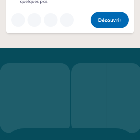
Camping pour bébé et jeunes enfants
quelques pas
Camping près des villes mythiques
Campings avec piscine chauffée
Découvrir
Campings avec piscine couverte
Par destination
Camping Atlantique
Camping Camargue
Camping Château de la Loire
Camping Côte d'Azur
Camping Dune du Pilat
Camping Golfe du Morbihan
Camping Gorges du Verdon
Camping Ile d'Oléron
Camping Ile de Ré
Camping Luberon
Camping Méditerranée
Camping Mont Saint Michel
Camping Pays Basque
Camping Périgord