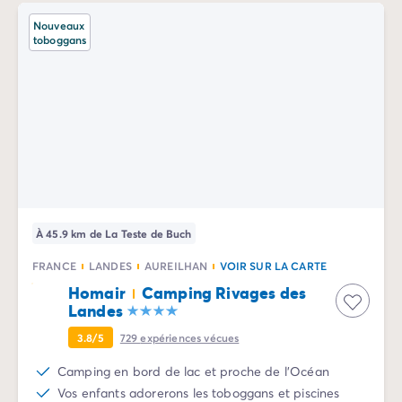
Camping Normandie
Camping Basse-Normandie
Nouveaux
toboggans
Camping Calvados
Camping Manche
Camping Haute-Normandie
Camping Pays de la Loire
Camping Loire-Atlantique
Camping Guerande
Camping Le-Croisic
Camping Pornic
Camping Vendée
À 45.9 km de La Teste de Buch
Camping La-Tranche-sur-Mer
Camping Les Sables d'Olonne
FRANCE
LANDES
AUREILHAN
VOIR SUR LA CARTE
Camping Saint-Gilles-Croix-de-Vie
Homair
Camping Rivages des
Camping Saint-Hilaire-De-Riez
Landes
Camping Saint-Jean-De-Monts
3.8/5
729
expériences vécues
Camping Poitou-Charentes
Camping Charente-Maritime
Camping en bord de lac et proche de l'Océan
Camping Fouras
Vos enfants adorerons les toboggans et piscines