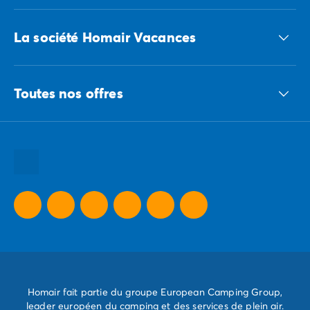
Accédez à nos offres CSE
La société Homair Vacances
Le groupe ECG
Toutes nos offres
Nous recrutons
Nos engagements responsables
Toutes nos destinations
Toutes nos thématiques
Toutes nos promos camping
Camping Dernière Minute
Homair fait partie du groupe European Camping Group,
leader européen du camping et des services de plein air.