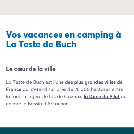
Avant de partir
Les modes de paiement
Paiement en plusieurs fois
L'assurance annulation
Acheter un mobil-home
Vos vacances en camping à
La Teste de Buch
Le cœur de la ville
La Teste de Buch est l’une
des plus grandes villes de
France
qui s’étend sur près de 26 000 hectares entre
la forêt usagère, le lac de Cazaux,
la Dune du Pilat
ou
encore le Bassin d’Arcachon.
La ville de Teste de Buch se découvre pour son
marché couvert
, deuxième du département, sa
grande place Gambetta, la place Jean Hameau et la