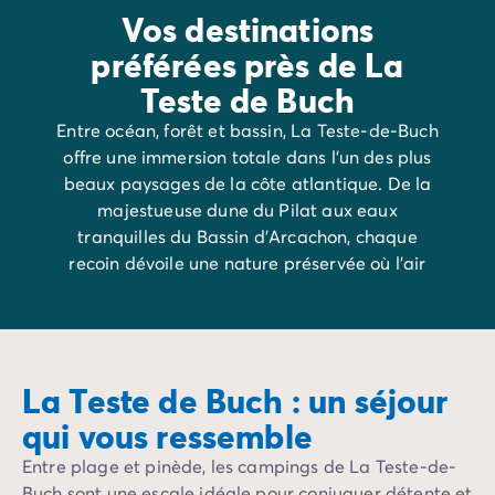
Camping Porquerolles
Vos destinations
Camping Sud de la France
préférées près de La
Offres promotionnelles
Teste de Buch
Offres du moment
/promotions
Avantages & bons plans
Entre océan, forêt et bassin, La Teste-de-Buch
Parrainer un ami
offre une immersion totale dans l’un des plus
Programme de fidélité
beaux paysages de la côte atlantique. De la
Offrir un coffret cadeau Homair
majestueuse dune du Pilat aux eaux
Nos nouveautés 2026
tranquilles du Bassin d’Arcachon, chaque
Week-ends à thème
recoin dévoile une nature préservée où l’air
Promos d'été
iodé se mêle aux senteurs de pins maritimes.
Dernière minute été
Nos locations
Nos gammes de mobil-homes
/hebergements
Mobil-homes Ultimate
/ultimate
La Teste de Buch : un séjour
Mobil-homes Premium
/camping-mobil-home-premium
qui vous ressemble
Hébergements insolites
/hebergements-specifiques
Emplacements de camping
/emplacement-camping
Entre plage et pinède, les campings de La Teste-de-
Mobil-homes PMR
/mobil-homes-pmr
Buch sont une escale idéale pour conjuguer détente et