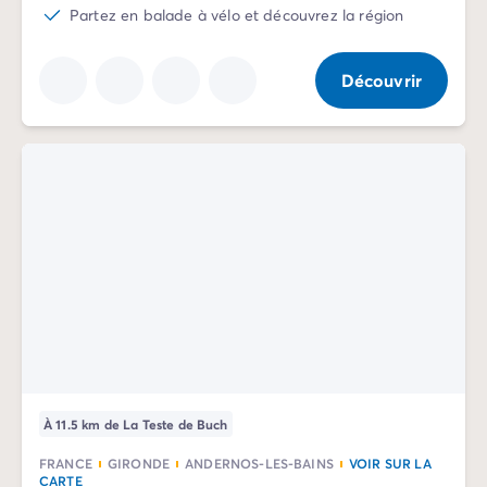
Camping La Palmyre
Partez en balade à vélo et découvrez la région
Camping Royan
Camping Provence-Alpes-Côte d'Azur
Découvrir
Camping Alpes-de-Haute-Provence
Camping Alpes-Maritimes
Camping Cannes
Camping Nice
Camping Bouches du Rhône
Camping Cassis
Camping Marseille
Camping Var
Camping Fréjus
Camping Hyères les Palmiers
Camping Lavandou
Camping Port Grimaud
Camping Saint-Raphaël
À 11.5 km de La Teste de Buch
Camping Saint-Tropez
Camping Vaucluse
FRANCE
GIRONDE
ANDERNOS-LES-BAINS
VOIR SUR LA
Camping Avignon
CARTE