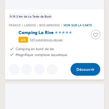
Camping Communauté Valencienne
Camping Costa Blanca
Camping Alicante
À 19.3 km de La Teste de Buch
Camping Benidorm
Camping Costa del Azahar
FRANCE
LANDES
BISCARROSSE
VOIR SUR LA CARTE
Camping Valence
Camping La Rive
Camping Italie
4/5
501
expériences vécues
Camping Abruzzes
Camping Emilie Romagne
Camping en bord de lac
Camping Latium
Magnifique complexe aquatique
Camping Rome
Camping Lombardie
Découvrir
Camping Lac de Garde
Camping Lac Majeur
Camping Pouilles
Camping Sardaigne
Camping Toscane
Camping Florence
Camping Trentin-Haut-Adige