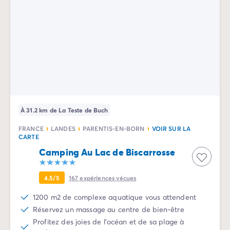
Camping Slovénie
Toutes nos thématiques
Par thématique
Camping 3 étoiles
Camping 4 étoiles
Camping 5 étoiles
Camping à la campagne
Camping à la montagne
Camping acceptant les chiens
À 31.2 km de La Teste de Buch
Camping avec club enfants
FRANCE
LANDES
PARENTIS-EN-BORN
VOIR SUR LA
Camping avec clubs ados
CARTE
Camping avec parc aquatique
Camping Au Lac de Biscarrosse
Camping avec piscine
Camping en bord de lac
4.5/5
167
expériences vécues
Camping en bord de mer
Camping en bord de rivière
1200 m2 de complexe aquatique vous attendent
Camping en nature et découvertes
Réservez un massage au centre de bien-être
Camping et vélo en famille
Profitez des joies de l'océan et de sa plage à