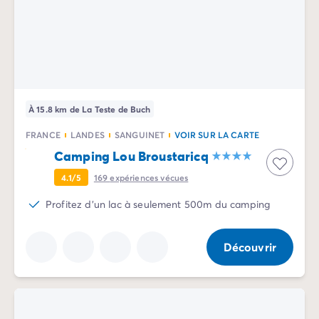
Camping Vénétie
Camping Venise
Camping Croatie
Camping Dalmatie
Camping Istrie
Camping Kvarner
Camping Portugal
À 15.8 km de La Teste de Buch
Camping Algarve
FRANCE
LANDES
SANGUINET
VOIR SUR LA CARTE
Camping Centre Portugal
Camping Lou Broustaricq
Camping Lisbonne
Camping Nord Portugal
4.1/5
169
expériences vécues
Autres destinations
Profitez d'un lac à seulement 500m du camping
Camping Pays-Bas
Camping Allemagne
Camping Suisse
Découvrir
Camping Autriche
Camping Styrie
Camping Luxembourg
Camping Belgique