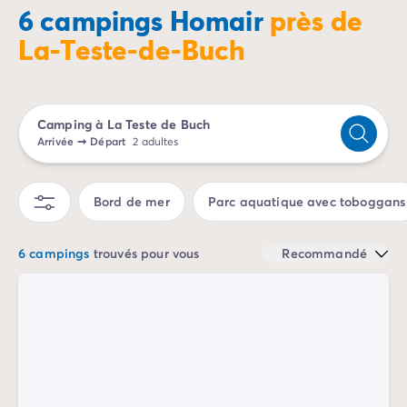
Camping Porto Vecchio
6 campings Homair
près de
Camping Haute-Corse
La-Teste-de-Buch
Camping Bastia
Camping Hauts-de-France
Camping Nord-Pas-de-Calais
Camping Picardie
Camping à La Teste de Buch
Camping Ile-de-France
Arrivée
➞
Départ
2 adultes
Camping Paris
Camping Languedoc-Roussillon
Bord de mer
Parc aquatique avec toboggans
Camping Aude
Camping Carcassonne
Camping Narbonne
6 campings
trouvés pour vous
Recommandé
Camping Gard
Camping Grau-du-Roi
Camping Hérault
Camping Cap D'Agde
Camping La Grande Motte
Camping Marseillan-Plage
Camping Palavas-les-Flots