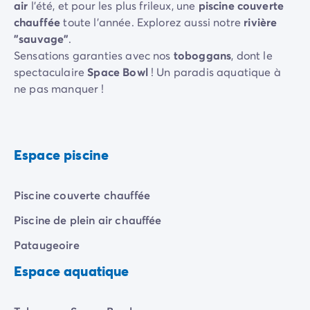
Camping Communauté Valencienne
air
l'été, et pour les plus frileux, une
piscine couverte
Camping Costa Blanca
chauffée
toute l'année. Explorez aussi notre
rivière
Camping Alicante
"sauvage"
.
Camping Benidorm
Sensations garanties avec nos
toboggans
, dont le
Camping Costa del Azahar
spectaculaire
Space Bowl
! Un paradis aquatique à
Camping Valence
ne pas manquer !
Camping Italie
Camping Abruzzes
Camping Emilie Romagne
Camping Latium
Espace piscine
Camping Rome
Camping Lombardie
Piscine couverte chauffée
Camping Lac de Garde
Camping Lac Majeur
Piscine de plein air chauffée
Camping Pouilles
Pataugeoire
Camping Sardaigne
Camping Toscane
Espace aquatique
Camping Florence
Camping Trentin-Haut-Adige