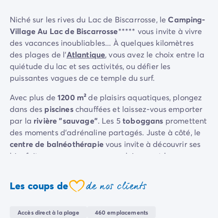
Camping Sète
Niché sur les rives du Lac de Biscarrosse, le
Camping-
Camping Valras-Plage
Village Au Lac de Biscarrosse
***** vous invite à vivre
Camping Vendres-Plage
des vacances inoubliables... À quelques kilomètres
Camping Vias-Plage
des plages de l'
Atlantique
, vous avez le choix entre la
Camping Pyrénées-Orientales
quiétude du lac et ses activités, ou défier les
Camping Argelès-sur-Mer
puissantes vagues de ce temple du surf.
Camping Canet-en-Roussillon
Camping Collioure
Avec plus de
1200 m²
de plaisirs aquatiques, plongez
Camping Le Barcarès
dans des
piscines
chauffées et laissez-vous emporter
Camping Limousin
par la
rivière "sauvage"
. Les 5
toboggans
promettent
Camping Corrèze
des moments d'adrénaline partagés. Juste à côté, le
Camping Midi-Pyrénées
centre de balnéothérapie
vous invite à découvrir ses
Camping Aveyron
bienfaits pour vous ressourcer pleinement !
Camping Millau
Camping Gers
Participez à des séances d'
aquafun
, jouez au
football
de nos clients
Camping Lot
Les coups de
ou allez même à la
pêche
! Sans oublier les enfants
coeur
Camping Lot-et-Garonne
qui, de 5 à 17 ans, peuvent participer aux nombreuses
Camping Tarn
animations des
clubs enfants et ados
. Sur place,
Accès direct à la plage
460 emplacements