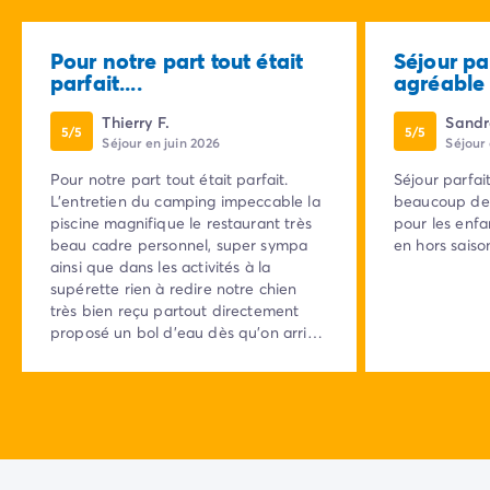
Pour notre part tout était
Séjour pa
parfait....
agréable 
Thierry F.
Sandr
5/5
5/5
Séjour en juin 2026
Séjour
Pour notre part tout était parfait.
Séjour parfa
L'entretien du camping impeccable la
beaucoup de 
piscine magnifique le restaurant très
pour les enfan
beau cadre personnel, super sympa
en hors saiso
ainsi que dans les activités à la
supérette rien à redire notre chien
très bien reçu partout directement
proposé un bol d'eau dès qu'on arrive
à la terrasse. Franchement nous
comptons revenir l'an prochain car
c'était plus appréciable.