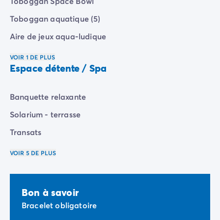
Toboggan Space Bowl
Camping Vénétie
Camping Venise
Toboggan aquatique (5)
Camping Croatie
Aire de jeux aqua-ludique
Camping Dalmatie
Camping Istrie
VOIR 1 DE PLUS
Camping Kvarner
Espace détente / Spa
Camping Portugal
Camping Algarve
Banquette relaxante
Camping Centre Portugal
Camping Lisbonne
Solarium - terrasse
Camping Nord Portugal
Transats
Autres destinations
Camping Pays-Bas
VOIR 5 DE PLUS
Camping Allemagne
Camping Suisse
Camping Autriche
Bon à savoir
Camping Styrie
Bracelet obligatoire
Camping Luxembourg
Camping Belgique