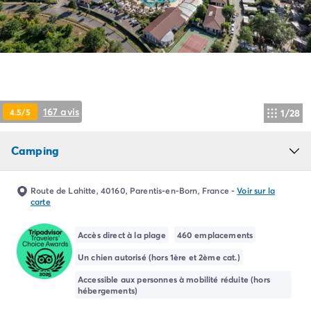
Camping Pyrénées Atlantiques
Camping Biarritz
Camping Bidart
Camping Hendaye
Camping Bretagne
Camping Côtes d'Armor
Camping Finistère
167 avis
4.5/5
1/28
Camping Ille-et-Vilaine
Camping Saint-Malo
Camping
Camping Morbihan
Camping Vannes
Camping Centre-Val de Loire
Route de Lahitte, 40160, Parentis-en-Born, France
-
Voir sur la
Camping Indre-et-Loire
carte
Camping Chenonceau
Camping Champagne-Ardenne
Accès direct à la plage
460 emplacements
Camping Ardennes
Un chien autorisé (hors 1ère et 2ème cat.)
Camping Corse
Accessible aux personnes à mobilité réduite (hors
Camping Corse-du-Sud
hébergements)
Camping Bonifacio