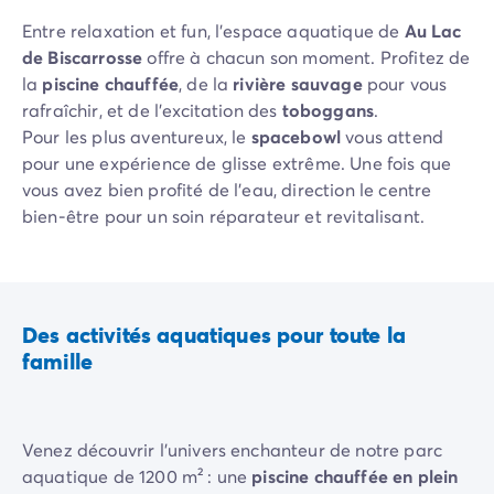
Camping Rhône-Alpes
Entre relaxation et fun, l’espace aquatique de
Au Lac
Camping Ardèche
de Biscarrosse
offre à chacun son moment. Profitez de
Camping Vallon-Pont-d'Arc
la
piscine chauffée
, de la
rivière sauvage
pour vous
Camping Drôme
rafraîchir, et de l’excitation des
toboggans
.
Camping Haute-Savoie
Pour les plus aventureux, le
spacebowl
vous attend
Camping Annecy
pour une expérience de glisse extrême. Une fois que
Camping Isère
vous avez bien profité de l’eau, direction le centre
Camping Savoie
bien-être pour un soin réparateur et revitalisant.
Camping Espagne
Camping Cantabria
Camping Santander
Camping Catalogne
Des activités aquatiques pour toute la
Camping Costa Brava
famille
Camping Barcelone
Camping Escala
Camping Palamos
Camping Tossa de Mar
Venez découvrir l'univers enchanteur de notre parc
Camping Costa Dorada
aquatique de 1200 m² : une
piscine chauffée en plein