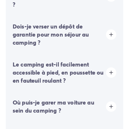
?
La taxe de séjour est établie dans presque tous les
Dois-je verser un dépôt de
sites touristiques. Il vous faudra donc l’acquitter lors
de votre enregistrement en ligne ou une fois sur place.
garantie pour mon séjour au
camping ?
Oui, un dépôt de garantie vous sera demandé lors de
Le camping est-il facilement
votre enregistrement en ligne ou une fois sur place.
accessible à pied, en poussette ou
en fauteuil roulant ?
Terrain plat:
les déplacements dans l'ensemble du
Où puis-je garer ma voiture au
camping se font facilement à pied, en poussette ou en
fauteuil roulant.
sein du camping ?
Sur le camping, un seul véhicule est autorisé, toute