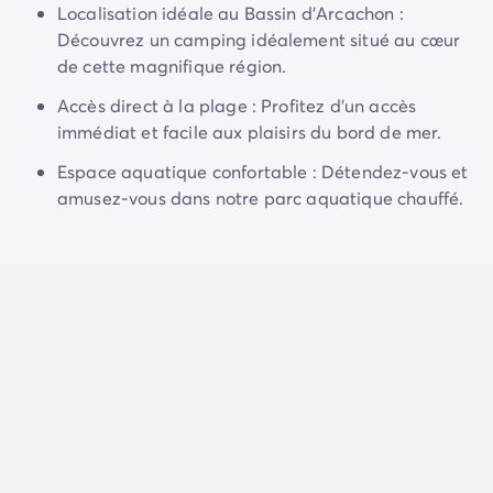
Camping Normandie
Localisation idéale au Bassin d'Arcachon :
promet des vacances confortables !
Camping Basse-Normandie
Découvrez un camping idéalement situé au cœur
Camping Calvados
de cette magnifique région.
Les alentours du camping sont un point de départ
Camping Manche
idéal pour des randonnées à pied ou à vélo, et
Accès direct à la plage : Profitez d'un accès
Camping Haute-Normandie
découvrir les multiples facettes de l’incroyable Bassin
immédiat et facile aux plaisirs du bord de mer.
Camping Pays de la Loire
d’Arcachon.
Camping Loire-Atlantique
Espace aquatique confortable : Détendez-vous et
Camping Guerande
amusez-vous dans notre parc aquatique chauffé.
Camping Le-Croisic
Camping Pornic
Camping Vendée
Camping La-Tranche-sur-Mer
Camping Les Sables d'Olonne
Camping Saint-Gilles-Croix-de-Vie
Camping Saint-Hilaire-De-Riez
Camping Saint-Jean-De-Monts
Camping Poitou-Charentes
Camping Charente-Maritime
Camping Fouras