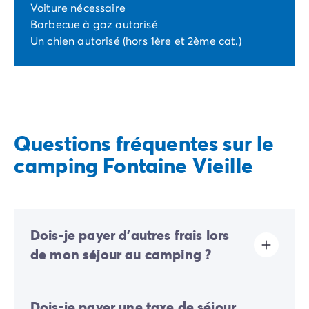
Voiture nécessaire
Barbecue à gaz autorisé
Un chien autorisé (hors 1ère et 2ème cat.)
Questions fréquentes sur le
camping Fontaine Vieille
Dois-je payer d'autres frais lors
de mon séjour au camping ?
Sur ce camping, une éco-participation est demandée
Dois-je payer une taxe de séjour
afin de financer une partie des actions de