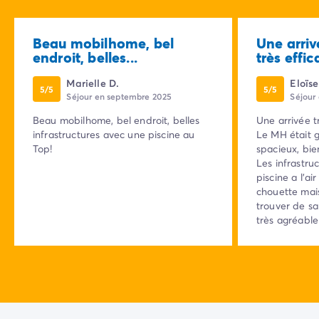
Beau mobilhome, bel
Une arriv
endroit, belles...
très effica
Marielle D.
Eloïse
5/5
5/5
Séjour en septembre 2025
Séjour
Beau mobilhome, bel endroit, belles
Une arrivée tr
infrastructures avec une piscine au
Le MH était 
Top!
spacieux, bie
Les infrastru
piscine a l'ai
chouette mai
trouver de sa
très agréabl