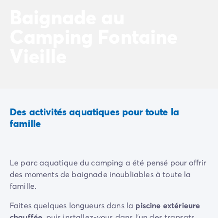
Camping La Palmyre
Baignade au
Camping Royan
Camping Fontaine
Camping Provence-Alpes-Côte d'Azur
Camping Alpes-de-Haute-Provence
Vieille
Camping Alpes-Maritimes
Camping Cannes
Camping Nice
Camping Bouches du Rhône
Camping Cassis
Camping Marseille
Des activités aquatiques pour toute la
Camping Var
famille
Camping Fréjus
Camping Hyères les Palmiers
Camping Lavandou
Le parc aquatique du camping a été pensé pour offrir
Camping Port Grimaud
des moments de baignade inoubliables à toute la
Camping Saint-Raphaël
famille.
Camping Saint-Tropez
Camping Vaucluse
Faites quelques longueurs dans la
piscine extérieure
Camping Avignon
chauffée
, puis installez-vous dans l’un des transats