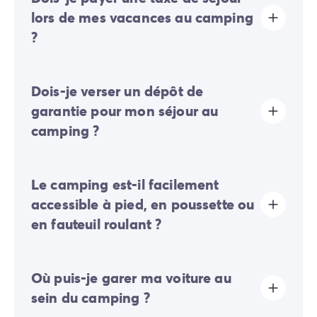
développement durable du camping. Il vous faudra
lors de mes vacances au camping
donc l’acquitter lors de votre enregistrement en ligne
?
ou une fois sur place.
La taxe de séjour est établie dans presque tous les
Dois-je verser un dépôt de
sites touristiques. Il vous faudra donc l’acquitter lors
de votre enregistrement en ligne ou une fois sur place.
garantie pour mon séjour au
camping ?
Oui, un dépôt de garantie vous sera demandé lors de
Le camping est-il facilement
votre enregistrement en ligne ou une fois sur place.
accessible à pied, en poussette ou
en fauteuil roulant ?
Terrain plat:
les déplacements dans l'ensemble du
Où puis-je garer ma voiture au
camping se font facilement à pied, en poussette ou en
fauteuil roulant.
sein du camping ?