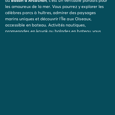
du
Bassin d’Arcachon
, c’est un véritable paradis pour
les amoureux de la mer. Vous pourrez y explorer les
célèbres parcs à huîtres, admirer des paysages
marins uniques et découvrir l’Île aux Oiseaux,
accessible en bateau. Activités nautiques,
promenades en kayak ou balades en bateau vous
permettront de profiter pleinement de ce cadre
exceptionnel.
À quelques kilomètres du camping, le
Cap Ferret
offre
un charmant contraste entre plages sauvages et
petits villages de pêcheurs. C’est l’endroit idéal pour
flâner sur le front de mer, déguster des huîtres
fraîches ou profiter d’une vue imprenable sur le Bassin
et l'océan Atlantique.
La ville d’
Arcachon
séduit par son ambiance
balnéaire et son architecture belle époque. En plus de
ses plages et de son centre-ville animé, vous pourrez
visiter le zoo d'Arcachon, un lieu parfait pour une