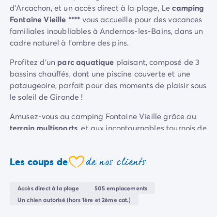
d’Arcachon, et un accès direct à la plage, Le
camping
Camping Sète
Fontaine Vieille ****
vous accueille pour des vacances
Camping Valras-Plage
familiales inoubliables à Andernos-les-Bains, dans un
Camping Vendres-Plage
cadre naturel à l’ombre des pins.
Camping Vias-Plage
Camping Pyrénées-Orientales
Profitez d’un
parc aquatique
plaisant, composé de 3
Camping Argelès-sur-Mer
bassins chauffés, dont une piscine couverte et une
Camping Canet-en-Roussillon
pataugeoire, parfait pour des moments de plaisir sous
Camping Collioure
le soleil de Gironde !
Camping Le Barcarès
Camping Limousin
Amusez-vous au camping Fontaine Vieille grâce au
Camping Corrèze
terrain multisports
, et aux incontournables tournois de
Camping Midi-Pyrénées
pétanque et de ping-pong. Les animations proposées
Camping Aveyron
par l’équipe du camping vont rythmer vos journées et
de nos clients
Camping Millau
Les coups de
soirées, et les plus jeunes profiteront des
clubs enfants
coeur
Camping Gers
et
ados
très animés.
Camping Lot
Accès direct à la plage
505 emplacements
Sur place, vous trouverez tout ce dont vous aurez
Camping Lot-et-Garonne
Un chien autorisé (hors 1ère et 2ème cat.)
besoin grâce aux nombreux services proposés par le
Camping Tarn
camping :
Restaurant
,
bar
, location de vélo … On vous