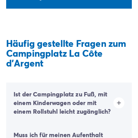
Häufig gestellte Fragen zum
Campingplatz La Côte
d'Argent
Ist der Campingplatz zu Fuß, mit
einem Kinderwagen oder mit
einem Rollstuhl leicht zugänglich?
Großflächiger Campingplatz:
Aufgrund der großen
Muss ich für meinen Aufenthalt
Fläche des Campingplatzes können die