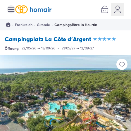
Alle Reiseziele
Campingplatz Italien
·
Frankreich
·
Gironde
·
Campingplätze in Hourtin
Campingplatz Abruzzen
Campingplatz Apulien
Campingplatz La Côte d'Argent
Campingplatz Emilia Romagna
Campingplatz Rimini
Öffnung:
22/05/26
➞
13/09/26
-
21/05/27
➞
12/09/27
Campingplatz Latium
Campingplatz Rom
Campingplatz Lombardei
Campingplatz Gardasee
Campingplatz Cisano di Bardolino
Campingplatz Riva del Garda
Campingplatz Lago Maggiore
Campingplatz Marken
Campingplatz Sardinien
Campingplatz Toskana
Campingplatz Florenz