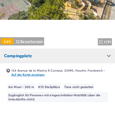
Campingplatz Livorno
Campingplatz Umbrien
Campingplatz Venetien
Campingplatz Caorle
Campingplatz Lazise
Campingplatz Lido di Jesolo
Campingplatz Venedig
72 Bewertungen
4.2/5
1/31
Campingplatz Verona
Campingplatz Kroatien
Campingplatz
Campingplatz Dalmatien
Campingplatz Cres
Campingplatz Split
134 Avenue de la Marine À Contaut, 33990, Hourtin, Frankreich
-
Campingplatz Zadar
Auf der Karte anzeigen
Campingplatz Istrien
Campingplatz Medulin
Am Meer - 300 m
870 Stellplätze
Tiere nicht gestattet
Campingplatz Porec
Zugänglich für Personen mit eingeschränkter Mobilität (aber die
Campingplatz Pula
Unterkünfte nicht)
Campingplatz Rovinj
Campingplatz Umag