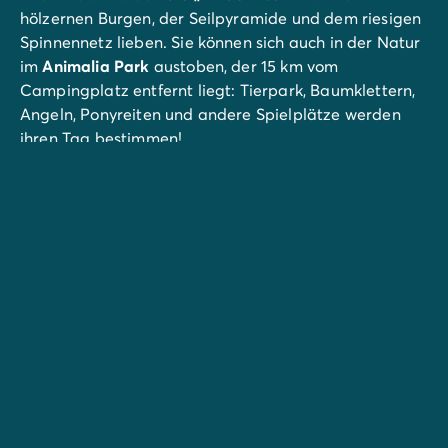
hölzernen Burgen, der Seilpyramide und dem riesigen
Spinnennetz lieben. Sie können sich auch in der Natur
im
Animalia Park
austoben, der 15 km vom
Campingplatz entfernt liegt: Tierpark, Baumklettern,
Angeln, Ponyreiten und andere Spielplätze werden
ihren Tag bestimmen!
Erleben Sie die hellen Sandstrände des Atlantiks und
genießen Sie alle Arten von Wassersportaktivitäten in
Hourtin-Plage. Surfen, Kitesurfen, Segeln, Bodyboard...
Treffen Sie Ihre Wahl!