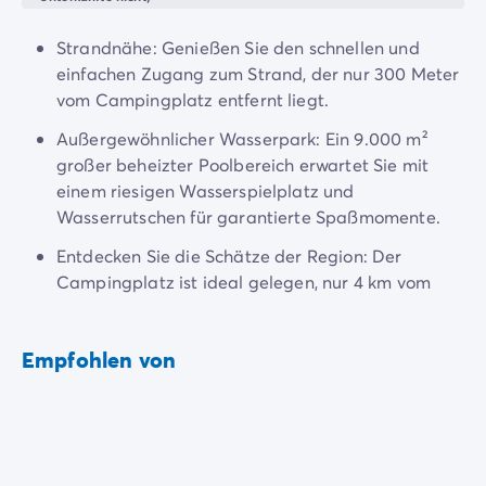
4-Sterne-Campingplätze
5-Sterne-Campingplätze
Strandnähe: Genießen Sie den schnellen und
Camping am See
einfachen Zugang zum Strand, der nur 300 Meter
Camping direkt am Meer
vom Campingplatz entfernt liegt.
Camping für Babys
Camping in der Nähe einer legendären Stadt
Außergewöhnlicher Wasserpark: Ein 9.000 m²
Camping in der Natur
großer beheizter Poolbereich erwartet Sie mit
Camping mit beheiztem Schwimmbad
einem riesigen Wasserspielplatz und
Camping mit der Familie
Wasserrutschen für garantierte Spaßmomente.
Camping mit Hallenbad
Entdecken Sie die Schätze der Region: Der
Camping mit Hund
Campingplatz ist ideal gelegen, nur 4 km vom
Camping mit Kinderclub
See von Hourtin, der Düne von Pilat, dem Schloss
Camping- und Fahrradurlaub mit der Familie
von Vayres, der Garonne, der Cité du Vin und dem
Campingplatz mit Wasserpark
Empfohlen von
Zoo des Bassin d'Arcachon entfernt.
Campingplätze mit Teenieclub
Der ADAC-Klassifikation Campingplatz
Luxus-Camping
Umweltbewussten Campingplätze
Wellnesscampingplätze