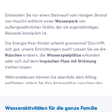
Neue Campingplätze 2026
Unsere Unterkünfte
Entdecken Sie nur einen Steinwurf vom riesigen Strand
Unsere Mobilheime
/de/14-mobilheimmodelle
von Hourtin entfernt einen
Wasserpark
von
Ultimate-Mobilheime
/de/die-ultimate-kategorie
außergewöhnlicher Größe, der als eigenständiges
Premium-Mobilheime
/de/camping-premium-mobilheim
Reiseziel konzipiert ist.
Weitere Unterkünfte
/de/spezialunterkuenfte
Stellplätze
/de/camping-stellplatze
Die Energie Ihrer Kinder scheint grenzenlos? Das trifft
Mobilheime für Großfamilien
/de/mobilheime-familie
sich gut, unsere Einrichtungen auch! Lassen Sie sie die
Mobilheime für Personen mit eingeschränkter Mobilität
/
Rutschen
erobern, die
Wasserspielplätze
erkunden
Mietobjekte By Roan
/de/vermietung-by-roan
oder sich auf dem
tropischen Fluss mit Strömung
Willkommen bei homair
treiben lassen.
Erleben Sie die Erfahrung
Das homair-Erlebnis
Währenddessen können Sie ebenfalls dem Alltag
Service & praktische Infos
entfliehen, indem Sie Ihre Atmosphäre zwischen den
Services & Ausstattung
beheizten Schwimmbädern
wählen oder sich im
Unsere Catering-Pakete
Whirlpool
entspannen.
Experten-Beratung
Alle Zahlungsmethoden
Wasseraktivitäten für die ganze Familie