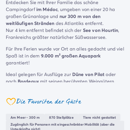
Entdecken Sie mit Ihrer Familie das schöne
Campingplatz Savoie
Campingdorf
im Médoc
, umgeben von einer 20 ha
Campingplatz Spanien
großen Grünanlage und
nur 300 m von den
Campingplatz Kantabrien
weitläufigen Stränden
des Atlantiks entfernt.
Campingplatz Portugal
Nur 4 km entfernt befindet sich der
See von Hourtin
,
Campingplatz Algarve
Frankreichs größter natürlicher Süßwassersee.
Andere Reiseziele
Campingplatz Deutschland
Für Ihre Ferien wurde vor Ort an alles gedacht und viel
Campingplatz Bayern
Spaß ist in dem
9.000 m² großen Aquapark
Campingplatz Lindau
garantiert!
Campingplatz Niederlande
Ideal gelegen für Ausflüge zur
Düne von Pilat
oder
Campingplatz Limburg
nach
Bordeaux
mit seinen berühmten Weingütern,
Campingplatz Schweiz
das
Becken von Arcachon
, der Leuchtturm in
Campingplatz Österreich
Cordouan ...
Campingplatz Slowenien
Die Favoriten der Gäste
Campingplatz Luxemburg
coeur
Urlaubsthemen
Nach Thema
Am Meer - 300 m
870 Stellplätze
Tiere nicht gestattet
3-Sterne-Campingplatz
Zugänglich für Personen mit eingeschränkter Mobilität (aber die
Unterkünfte nicht)