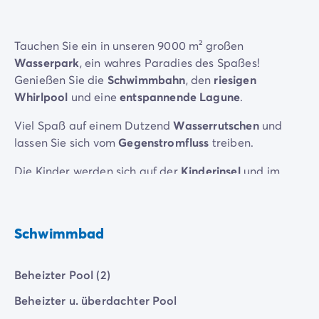
Zahlung in Raten
Urlaubsvorbereitung
Reiserücktrittsversicherung
Tauchen Sie ein in unseren 9000 m² großen
Wasserpark
, ein wahres Paradies des Spaßes!
Genießen Sie die
Schwimmbahn
, den
riesigen
Whirlpool
und eine
entspannende Lagune
.
Viel Spaß auf einem Dutzend
Wasserrutschen
und
lassen Sie sich vom
Gegenstromfluss
treiben.
Die Kinder werden sich auf der
Kinderinsel
und im
Bereich
Aqua Pirates
vergnügen. Ein unvergesslicher
Aufenthalt erwartet Sie!
Schwimmbad
Beheizter Pool (2)
Beheizter u. überdachter Pool