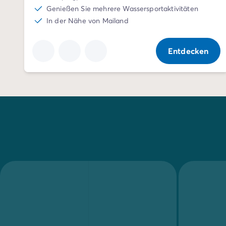
Genießen Sie mehrere Wassersportaktivitäten
Nach Reiseziel
In der Nähe von Mailand
Campingplatz Adria
Campingplatz Atlantik
Campingplatz Baskenland
Entdecken
Campingplatz Camargue
Campingplatz Côte d'Azur
Campingplatz Dune du Pilat
Campingplatz Elba-Insel
Campingplatz Ile de Ré
Campingplatz Mittelmeer
Campingplatz Plitvicer
Campingplatz Südfrankreichs
Campingplatz Verdonschlucht
Angebote & Vorteile
Aktuelle Deals
/de/angebote
Vorteile & Tipps
Freunde werben
Treueprogramm