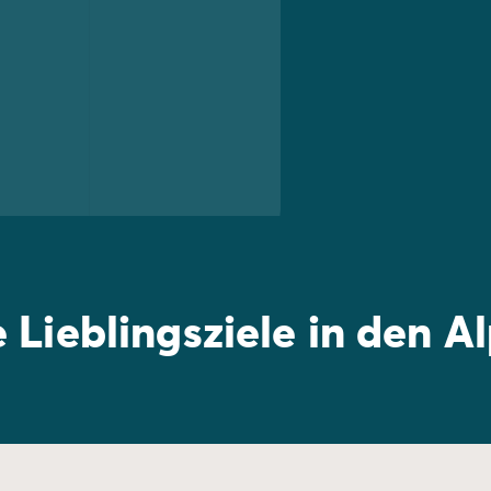
de/mobilheime-pem
e Lieblingsziele in den A