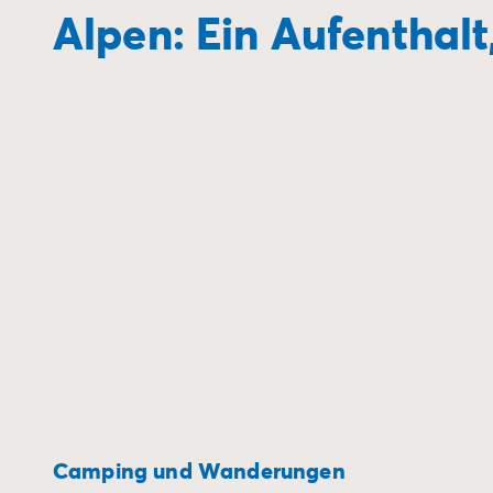
Zahlung in Raten
Alpen: Ein Aufenthalt
Urlaubsvorbereitung
Reiserücktrittsversicherung
Camping und Wanderungen