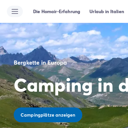
Die Homair-Erfahrung
Urlaub in Italien
Alle Reiseziele
Campingplatz Italien
Campingplatz Abruzzen
Campingplatz Apulien
Campingplatz Emilia Romagna
Campingplatz Rimini
Campingplatz Latium
Bergkette in Europa
Campingplatz Rom
Campingplatz Lombardei
Camping in 
Campingplatz Gardasee
Campingplatz Cisano di Bardolino
Campingplatz Riva del Garda
Campingplatz Lago Maggiore
Campingplatz Marken
Campingplatz Sardinien
Campingplätze anzeigen
Campingplatz Toskana
Campingplatz Florenz