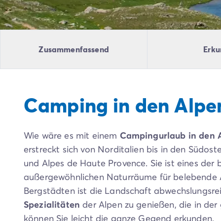
Campingplatz Livorno
Campingplatz Umbrien
Campingplatz Venetien
Campingplatz Caorle
Zusammenfassend
Erku
Campingplatz Lazise
Campingplatz Lido di Jesolo
Campingplatz Venedig
Campingplatz Verona
Camping in den Alpe
Campingplatz Kroatien
Campingplatz Dalmatien
Campingplatz Cres
Wie wäre es mit einem
Campingurlaub in den 
Campingplatz Split
Campingplatz Zadar
erstreckt sich von Norditalien bis in den Südos
Campingplatz Istrien
und Alpes de Haute Provence. Sie ist eines der
Campingplatz Medulin
außergewöhnlichen Naturräume für belebende Au
Campingplatz Porec
Bergstädten ist die Landschaft abwechslungsrei
Campingplatz Pula
Spezialitäten
der Alpen zu genießen, die in de
Campingplatz Rovinj
können Sie leicht die ganze Gegend erkunden.
Campingplatz Umag