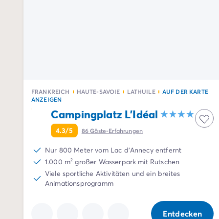
Campingplatz Drôme
Campingplatz Savoie
Campingplatz Spanien
Campingplatz Kantabrien
Campingplatz Portugal
Campingplatz Algarve
Andere Reiseziele
Campingplatz Deutschland
FRANKREICH
HAUTE-SAVOIE
LATHUILE
AUF DER KARTE
Campingplatz Bayern
ANZEIGEN
Campingplatz Lindau
Campingplatz L'Idéal
Campingplatz Niederlande
Campingplatz Limburg
4.3/5
86
Gäste-Erfahrungen
Campingplatz Schweiz
Nur 800 Meter vom Lac d'Annecy entfernt
Campingplatz Österreich
1.000 m² großer Wasserpark mit Rutschen
Campingplatz Slowenien
Viele sportliche Aktivitäten und ein breites
Campingplatz Luxemburg
Animationsprogramm
Urlaubsthemen
Nach Thema
3-Sterne-Campingplatz
Entdecken