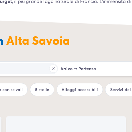
urget
, il più grande lago naturale di Francia. L’immensità di
no raggiungere i 28 °C in estate, abbastanza da farti diment
er scoprire con semplicità tutte le ricchezze naturali, storic
lla tua casa mobile super confortevole, prendendo il sole a 
in
Alta Savoia
a all’aria aperta.
Arrivo
➞
Partenza
 con scivoli
5 stelle
Alloggi accessibili
Servizi de