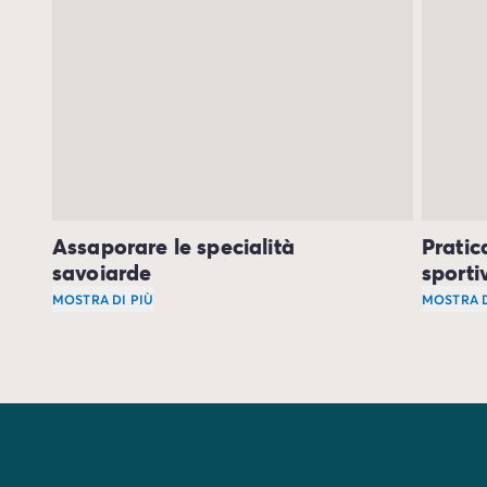
Assaporare le specialità
Pratic
savoiarde
sporti
MOSTRA DI PIÙ
MOSTRA D
Come si può venire in Alta Savoia senza assaggiare
Vivi gio
Attraverso le tue degustazioni, scoprirai di più sulla 
Per chi 