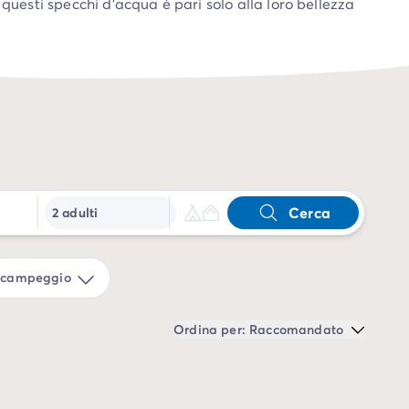
 questi specchi d’acqua è pari solo alla loro bellezza
icare il Mediterraneo per qualche vacanza
he e culturali della regione. Approfitta anche dei
bordo piscina nel parco acquatico o partecipando alle
Cerca
2 adulti
l campeggio
Ordina per: Raccomandato