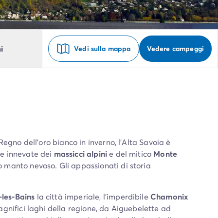
i
Vedi sulla mappa
Vedere campeggi
 Regno dell’oro bianco in inverno, l’Alta Savoia è
me innevate dei
massicci alpini
e del mitico
Monte
o manto nevoso. Gli appassionati di storia
les-Bains
la città imperiale, l’imperdibile
Chamonix
agnifici laghi della regione, da Aiguebelette ad