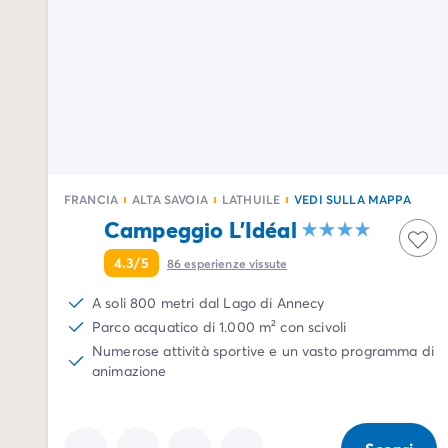
Tutte le idee di viaggio
Per tema
Campeggi con cani
Campeggi in montagna
Campeggio a 3 stelle
Campeggio a 4 stelle
Campeggio a 5 stelle
Campeggio al lago
Campeggio all'insegna della natura
FRANCIA
ALTA SAVOIA
LATHUILE
VEDI SULLA MAPPA
Campeggio con bambini
Campeggio L'Idéal
Campeggio con Club Adolescenti
4.3/5
86
esperienze vissute
Campeggio con Club Bambini
Campeggio con Parco Acquatico
A soli 800 metri dal Lago di Annecy
Campeggio con piscina riscaldata
Parco acquatico di 1.000 m² con scivoli
Campeggio con spa
Numerose attività sportive e un vasto programma di
Campeggio in riva al mare
animazione
Campeggio per famiglie
Campeggio vicino alle città mitiche
Per destinazione