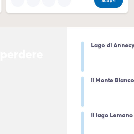
Scopri
Lago di Annec
 perdere
il Monte Bianc
Il lago Lemano
lia