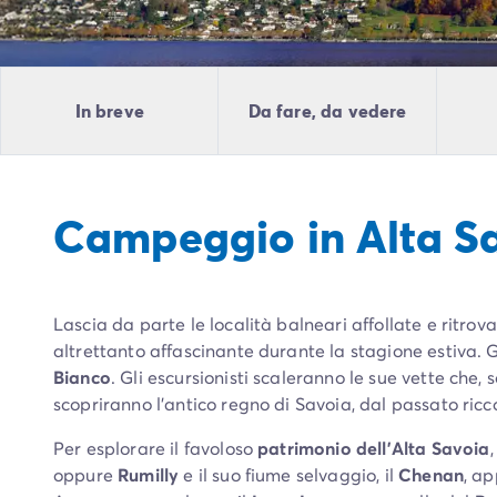
Campeggio Piemonte
Campeggio Sardegna
Campeggio Alghero
Campeggio Toscana
In breve
Da fare, da vedere
Campeggio Firenze
Campeggio Livorno
Campeggio Lucca
Campeggio Marina di Bibbona
Campeggio in Alta S
Campeggio San Vincenzo
Campeggio Trentino-Alto-Adige
Campeggio Veneto
Campeggio Caorle
Lascia da parte le località balneari affollate e ritrova
Campeggio Lazise
altrettanto affascinante durante la stagione estiva. 
Campeggio Sottomarina di Chioggia
Bianco
. Gli escursionisti scaleranno le sue vette ch
Campeggio Venezia
scopriranno l’antico regno di Savoia, dal passato ric
Campeggio Cavallino - Treporti
Campeggio Verona
Per esplorare il favoloso
patrimonio dell’Alta Savoia
Campeggio Croazia
oppure
Rumilly
e il suo fiume selvaggio, il
Chenan
, ap
Campeggio Dalmazia