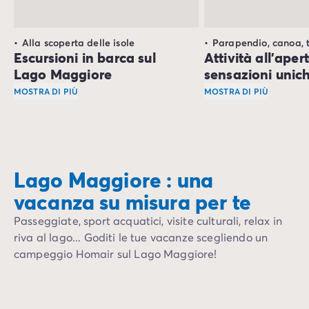
Alla scoperta delle isole
Parapendio, canoa, t
Escursioni in barca sul
Attività all'aper
Lago Maggiore
sensazioni unic
MOSTRA DI PIÙ
MOSTRA DI PIÙ
Sulla sponda italiana del Lago Maggiore fra le Isolee B
Per gli amanti dello
Se ami le passeggiat
Lago Maggiore : una
vacanza su misura per te
Passeggiate, sport acquatici, visite culturali, relax in
riva al lago... Goditi le tue vacanze scegliendo un
campeggio Homair sul Lago Maggiore!