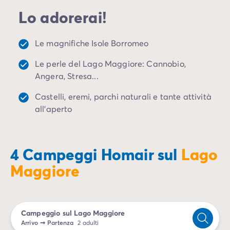
Campeggio Istria
Lo adorerai!
Campeggio Francia
Campeggio Bretagna
Campeggio Corsica
Le magnifiche Isole Borromeo
Campeggio Gran-Este
Le perle del Lago Maggiore: Cannobio,
Campeggio Ile-de-France
Angera, Stresa...
Campeggio Parigi
Campeggio Normandia
Castelli, eremi, parchi naturali e tante attività
Campeggio Spagna
all'aperto
Campeggio Portogallo
Altre destinazioni
Campeggio Germania
4 Campeggi Homair sul
Lago
Campeggio Austria
Campeggio Stiria
Maggiore
Campeggio Svizzera
Campeggio Olanda
Campeggio Slovenia
Campeggio sul Lago Maggiore
Campeggio Lussemburgo
Arrivo
➞
Partenza
2 adulti
Tutte le idee di viaggio