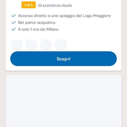
Campeggio Adriatico
3.8/5
54
esperienze vissute
Campeggio Costa Azzurra
Campeggio Gardaland
Accesso diretto a una spiaggia del Lago Maggiore
Campeggio Isola d'elba
Bel parco acquatico
Campeggio Mediterraneo
A solo 1 ora da Milano
Campeggio Paesi Baschi
Campeggio Provenza
Offerte promozionali
Offerte lampo
/it/promozioni
Scopri
Vantaggi & buone offerte
Programma Presenta un Amico
Programma Privilege
Nuovi campeggi 2026
I nostri affitti
Case mobili
/it/tipi-di-bungalow
Alloggi insoliti
/it/altri-tipi-di-alloggio
Piazzole
/it/piazzola-campeggio
Case mobili per PMR
/it/case-mobili-pmr
Case mobili per famiglie numerose
/it/case-mobili-famig