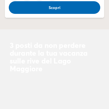
Scopri
3 posti da non perdere
durante la tua vacanza
sulle rive del Lago
Maggiore