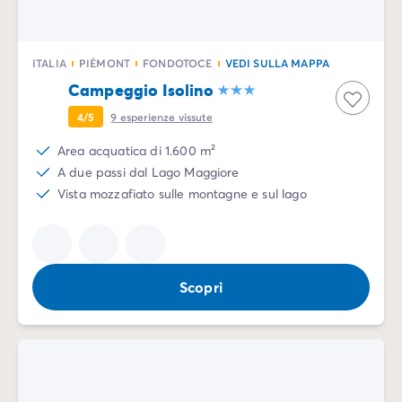
Case mobili by Roan
/it/case-mobili-a-noleggio-by-roa
La Gamma Ultimate
/it/la-gamma-ultimate
Lo spirito Homair
ITALIA
PIÉMONT
FONDOTOCE
VEDI SULLA MAPPA
Vivi l'esperienza
Campeggio Isolino
L'Esperienza Homair
Servizi & info utili
4/5
9
esperienze vissute
I nostri servizi
Area acquatica di 1.600 m²
I nostri pacchetti ristorazione
A due passi dal Lago Maggiore
Il Servizio Clienti Homair
Vista mozzafiato sulle montagne e sul lago
Prima di partire
Assicurazione di cancellazione
Modalità di pagamento
Scopri