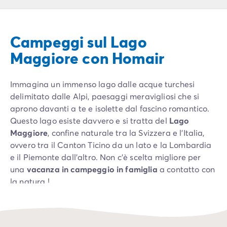
Campeggio Piemonte
Campeggio Sardegna
Campeggio Alghero
Campeggi sul Lago
Campeggio Toscana
Campeggio Firenze
Maggiore con Homair
Campeggio Livorno
Campeggio Lucca
Immagina un immenso lago dalle acque turchesi
Campeggio Marina di Bibbona
delimitato dalle Alpi, paesaggi meravigliosi che si
Campeggio San Vincenzo
aprono davanti a te e isolette dal fascino romantico.
Campeggio Trentino-Alto-Adige
Questo lago esiste davvero e si tratta del
Lago
Campeggio Veneto
Maggiore
, confine naturale tra la Svizzera e l'Italia,
Campeggio Caorle
ovvero tra il Canton Ticino da un lato e la Lombardia
Campeggio Lazise
e il Piemonte dall'altro. Non c'è scelta migliore per
Campeggio Sottomarina di Chioggia
una
vacanza in campeggio in famiglia
a contatto con
Campeggio Venezia
la natura !
Campeggio Cavallino - Treporti
Campeggio Verona
Campeggio Croazia
Campeggio Dalmazia