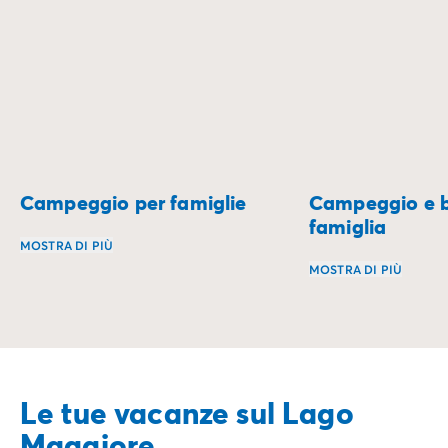
Campeggio per famiglie
Campeggio e bi
famiglia
MOSTRA DI PIÙ
MOSTRA DI PIÙ
I campeggi per famiglie rappresentano l'occasione perfett
Parti per un'avvent
Le tue vacanze sul Lago
Maggiore