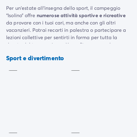
Per un'estate all'insegna dello sport, il campeggio
“Isolino” offre
numerose attività sportive e ricreative
da provare con i tuoi cari, ma anche con gli altri
vacanzieri. Potrai recarti in palestra o partecipare a
lezioni collettive per sentirti in forma per tutta la
durata del tuo soggiorno. Yoga, fitness e zumba sono
Campo
l'occasione perfetta per fare esercizio in allegria.
Tennis
multisport
Sport e divertimento
Preferisci gli sport di squadra? Lasciati coinvolgere in
Incluso
Incluso
una partita di calcio o tennis. E se vuoi divertirti al
fresco, la sala giochi è l'ideale.
Al tramonto potrai immergerti nell'atmosfera estiva
delle vacanze in campeggio, unendoti agli altri
Sala
campeggiatori per
assistere a spettacoli, concerti e
video
giochi
.
Ping-
game
pong
A
Incluso
pagamento