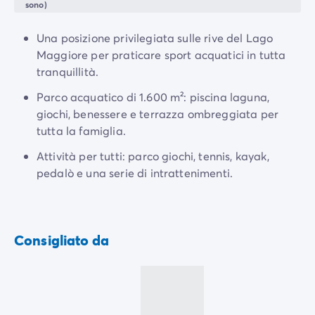
Campeggio Adriatico
sono)
approfittare di momenti di intimità nel tuo spazio
Campeggio Costa Azzurra
privato, all'ombra dei pini.
Campeggio Gardaland
Una posizione privilegiata sulle rive del Lago
Campeggio Isola d'elba
Maggiore per praticare sport acquatici in tutta
Campeggio Mediterraneo
tranquillità.
Campeggio Paesi Baschi
Parco acquatico di 1.600 m²: piscina laguna,
Campeggio Provenza
giochi, benessere e terrazza ombreggiata per
Offerte promozionali
tutta la famiglia.
Offerte lampo
/it/promozioni
Vantaggi & buone offerte
Attività per tutti: parco giochi, tennis, kayak,
Programma Presenta un Amico
pedalò e una serie di intrattenimenti.
Programma Privilege
Nuovi campeggi 2026
I nostri affitti
Case mobili
/it/tipi-di-bungalow
Consigliato da
Alloggi insoliti
/it/altri-tipi-di-alloggio
Piazzole
/it/piazzola-campeggio
Case mobili per PMR
/it/case-mobili-pmr
Case mobili per famiglie numerose
/it/case-mobili-famig