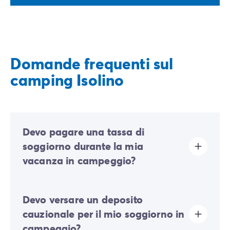
Domande frequenti sul
camping Isolino
Devo pagare una tassa di
soggiorno durante la mia
vacanza in campeggio?
La tassa di soggiorno è prevista in quasi tutte le
Devo versare un deposito
località turistiche. Dovrai quindi pagarla al momento
della registrazione online o una volta arrivato sul
cauzionale per il mio soggiorno in
posto.
campeggio?