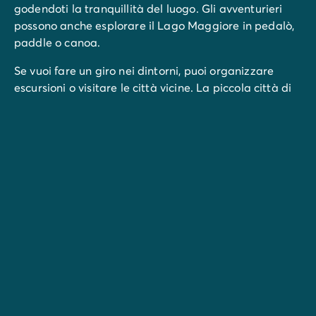
godendoti la tranquillità del luogo. Gli avventurieri
possono anche esplorare il Lago Maggiore in pedalò,
paddle o canoa.
Se vuoi fare un giro nei dintorni, puoi organizzare
escursioni o visitare le città vicine. La piccola città di
Stresa ti incanterà con il suo mercato e i suoi
panorami mozzafiato, mentre il monte Mottarone
offre una vista spettacolare sul lago. Più lontano, il
Safari Park Pombia
e l’
Alpyland Adventure Park
faranno contenti grandi e piccini.