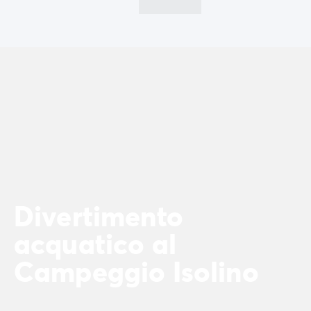
Case mobili by Roan
/it/case-mobili-a-noleggio-by-roa
La Gamma Ultimate
/it/la-gamma-ultimate
Lo spirito Homair
Vivi l'esperienza
L'Esperienza Homair
Servizi & info utili
I nostri servizi
I nostri pacchetti ristorazione
Il Servizio Clienti Homair
Prima di partire
Assicurazione di cancellazione
Modalità di pagamento
Divertimento
acquatico al
Campeggio Isolino