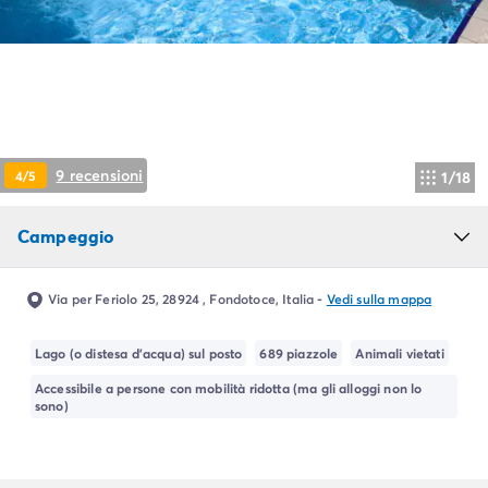
Campeggio Piemonte
Campeggio Sardegna
Campeggio Alghero
Campeggio Toscana
Campeggio Firenze
Campeggio Livorno
Campeggio Lucca
9 recensioni
4/5
1/18
Campeggio Marina di Bibbona
Campeggio San Vincenzo
Campeggio
Campeggio Trentino-Alto-Adige
Campeggio Veneto
Campeggio Caorle
Via per Feriolo 25, 28924 , Fondotoce, Italia
-
Vedi sulla mappa
Campeggio Lazise
Campeggio Sottomarina di Chioggia
Lago (o distesa d'acqua) sul posto
689 piazzole
Animali vietati
Campeggio Venezia
Accessibile a persone con mobilità ridotta (ma gli alloggi non lo
Campeggio Cavallino - Treporti
sono)
Campeggio Verona
Campeggio Croazia
Campeggio Dalmazia