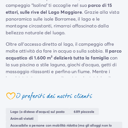
campeggio “Isolino” ti accoglie nel suo
parco di 15
Per tema
ettari, sulle rive del Lago Maggiore
. Grazie alla vista
Campeggi con cani
panoramica sulle isole Borromee, il lago e le
Campeggi in montagna
montagne circostanti, rimarrai affascinato dalla
Campeggio a 3 stelle
bellezza naturale del luogo.
Campeggio a 4 stelle
Campeggio a 5 stelle
Oltre all’accesso diretto al lago, il campeggio offre
Campeggio al lago
molte attività da fare in acqua o sulla sabbia.
Il parco
Campeggio all'insegna della natura
acquatico di 1.600 m² delizierà tutta la famiglia
con
Campeggio con bambini
la sua piscina a stile laguna, giochi d'acqua, getti di
Campeggio con Club Adolescenti
massaggio rilassanti e perfino un fiume. Mentre i
Campeggio con Club Bambini
bambini si ritrovano con gli amici nel miniclub, gli
Campeggio con Parco Acquatico
adulti possono cimentarsi in molte attività sportive e
Campeggio con piscina riscaldata
ricreative come lezioni di yoga, ping pong o divertirsi
Campeggio con spa
I preferiti dei nostri clienti
nella sala giochi.
La sera ti attendono spettacoli e
Campeggio in riva al mare
serate a tema
per creare ricordi indimenticabili della
Campeggio per famiglie
Lago (o distesa d'acqua) sul posto
689 piazzole
vacanza.
Campeggio vicino alle città mitiche
Animali vietati
Per destinazione
Se la vita in campeggio è vivace, potrai anche
Accessibile a persone con mobilità ridotta (ma gli alloggi non lo