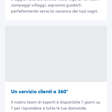
Per tema
campeggi-villaggi, sapranno guidarti
Campeggi con cani
perfettamente verso la vacanza dei tuoi sogni.
Campeggi in montagna
Campeggio a 3 stelle
Campeggio a 4 stelle
Campeggio a 5 stelle
Campeggio al lago
Campeggio all'insegna della natura
Campeggio con bambini
Campeggio con Club Adolescenti
Campeggio con Club Bambini
Campeggio con Parco Acquatico
Campeggio con piscina riscaldata
Campeggio con spa
Campeggio in riva al mare
Un servizio clienti a 360°
Campeggio per famiglie
Campeggio vicino alle città mitiche
Il nostro team di esperti è disponibile 7 giorni su
Per destinazione
7 per rispondere a tutte le tue domande.