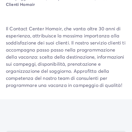
Campeggio Piemonte
Clienti Homair
Campeggio Sardegna
Campeggio Alghero
Campeggio Toscana
Il Contact Center Homair, che vanta oltre 30 anni di
Campeggio Firenze
esperienza, attribuisce la massima importanza alla
Campeggio Livorno
soddisfazione dei suoi clienti. Il nostro servizio clienti ti
Campeggio Lucca
accompagna passo passo nella programmazione
Campeggio Marina di Bibbona
della vacanza: scelta della destinazione, informazioni
Campeggio San Vincenzo
sui campeggi, disponibilità, prenotazione e
Campeggio Trentino-Alto-Adige
organizzazione del soggiorno. Approfitta della
Campeggio Veneto
competenza del nostro team di consulenti per
Campeggio Caorle
programmare una vacanza in campeggio di qualità!
Campeggio Lazise
Campeggio Sottomarina di Chioggia
Campeggio Venezia
Campeggio Cavallino - Treporti
Campeggio Verona
Campeggio Croazia
Campeggio Dalmazia