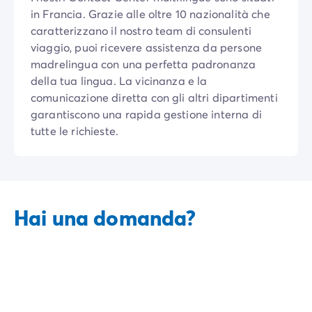
Case mobili by Roan
/it/case-mobili-a-noleggio-by-roa
in Francia. Grazie alle oltre 10 nazionalità che
La Gamma Ultimate
/it/la-gamma-ultimate
caratterizzano il nostro team di consulenti
Lo spirito Homair
viaggio, puoi ricevere assistenza da persone
Vivi l'esperienza
madrelingua con una perfetta padronanza
L'Esperienza Homair
della tua lingua. La vicinanza e la
Servizi & info utili
comunicazione diretta con gli altri dipartimenti
I nostri servizi
garantiscono una rapida gestione interna di
I nostri pacchetti ristorazione
tutte le richieste.
Il Servizio Clienti Homair
Prima di partire
Assicurazione di cancellazione
Modalità di pagamento
Hai una domanda?