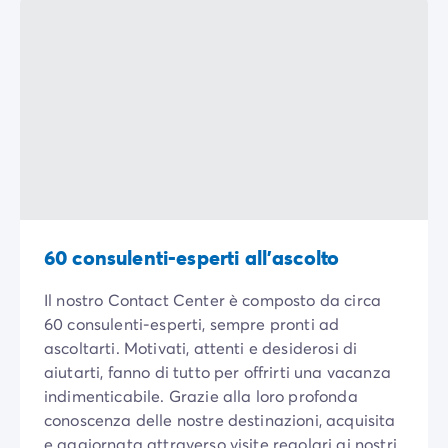
Campeggio Istria
Campeggio Francia
Campeggio Bretagna
Campeggio Corsica
Campeggio Gran-Este
Campeggio Ile-de-France
Campeggio Parigi
Campeggio Normandia
Campeggio Spagna
Campeggio Portogallo
Altre destinazioni
60 consulenti-esperti all’ascolto
Campeggio Germania
Campeggio Austria
Il nostro Contact Center è composto da circa
Campeggio Stiria
60 consulenti-esperti, sempre pronti ad
Campeggio Svizzera
ascoltarti. Motivati, attenti e desiderosi di
Campeggio Olanda
aiutarti, fanno di tutto per offrirti una vacanza
Campeggio Slovenia
indimenticabile. Grazie alla loro profonda
Campeggio Lussemburgo
conoscenza delle nostre destinazioni, acquisita
Tutte le idee di viaggio
e aggiornata attraverso visite regolari ai nostri