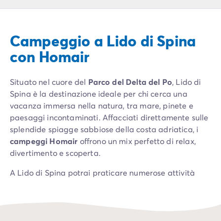
Campeggio Piemonte
Campeggio Sardegna
Campeggio Alghero
Campeggio a Lido di Spina
Campeggio Toscana
Campeggio Firenze
con Homair
Campeggio Livorno
Campeggio Lucca
Situato nel cuore del
Parco del Delta del Po
, Lido di
Campeggio Marina di Bibbona
Spina è la destinazione ideale per chi cerca una
Campeggio San Vincenzo
vacanza immersa nella natura, tra mare, pinete e
Campeggio Trentino-Alto-Adige
paesaggi incontaminati. Affacciati direttamente sulle
Campeggio Veneto
splendide spiagge sabbiose della costa adriatica, i
Campeggio Caorle
campeggi Homair
offrono un mix perfetto di relax,
Campeggio Lazise
divertimento e scoperta.
Campeggio Sottomarina di Chioggia
Campeggio Venezia
A Lido di Spina potrai praticare numerose attività
Campeggio Cavallino - Treporti
all'aria aperta: escursioni in bicicletta lungo sentieri
Campeggio Verona
panoramici, birdwatching nelle oasi naturali
Campeggio Croazia
circostanti, sport acquatici e momenti di puro relax
Campeggio Dalmazia
sotto il sole. La vicinanza a città d'arte come Ravenna,