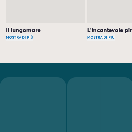
Il lungomare
L'incantevole pi
MOSTRA DI PIÙ
MOSTRA DI PIÙ
Il lungomare di Lido di Spina rappresenta il cuore pulsa
La
pineta di Lido di
Durante le ore serali, il lungomare si trasforma in un pal
Camminare tra i sent
Potrai fare l'aperitivo al tramonto ammirando il mare, gu
La pineta offre inol
La sera, molti locali propongono intrattenimento musical
Per gli amanti della