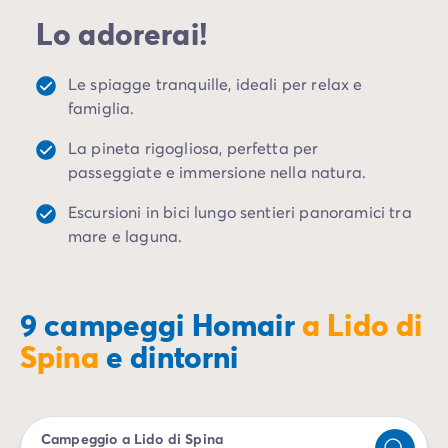
Campeggio Istria
Ferrara e Comacchio permetterà inoltre di dedicarti a
Lo adorerai!
Campeggio Francia
visite culturali.
Campeggio Bretagna
Campeggio Corsica
Le spiagge tranquille, ideali per relax e
Prenota subito il tuo soggiorno in un
campeggio a
Campeggio Gran-Este
famiglia.
Lido di Spina
e regalati una vacanza al top tra
Campeggio Ile-de-France
natura, mare e cultura, in una delle zone più
La pineta rigogliosa, perfetta per
Campeggio Parigi
affascinanti e autentiche della
costa emiliana
.
passeggiate e immersione nella natura.
Campeggio Normandia
Campeggio Spagna
Escursioni in bici lungo sentieri panoramici tra
Campeggio Portogallo
mare e laguna.
Altre destinazioni
Campeggio Germania
Campeggio Austria
9 campeggi Homair
a Lido di
Campeggio Stiria
Campeggio Svizzera
Spina
e dintorni
Campeggio Olanda
Campeggio Slovenia
Campeggio Lussemburgo
Campeggio a Lido di Spina
Tutte le idee di viaggio