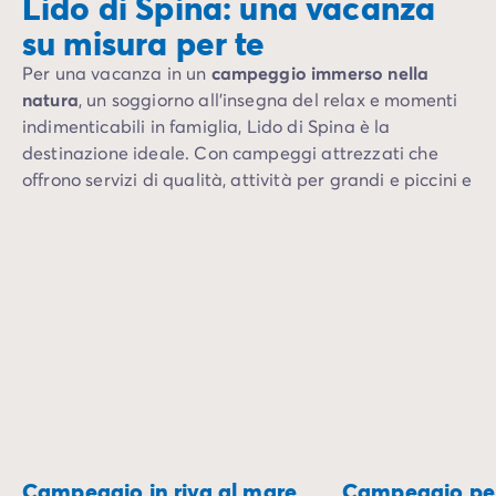
Lido di Spina: una vacanza
su misura per te
Per una vacanza in un
campeggio immerso nella
natura
, un soggiorno all'insegna del relax e momenti
indimenticabili in famiglia, Lido di Spina è la
destinazione ideale. Con campeggi attrezzati che
offrono servizi di qualità, attività per grandi e piccini e
un'atmosfera accogliente, questa località balneare
invita a trascorrere una piacevole vacanza su misura.
Campeggio in riva al mare
Campeggio per