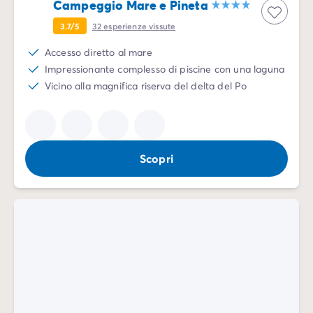
Campeggio Adriatico
Campeggio Mare e Pineta
Campeggio Costa Azzurra
3.7/5
32
esperienze vissute
Campeggio Gardaland
Campeggio Isola d'elba
Accesso diretto al mare
Campeggio Mediterraneo
Impressionante complesso di piscine con una laguna
Campeggio Paesi Baschi
Vicino alla magnifica riserva del delta del Po
Campeggio Provenza
Offerte promozionali
Offerte lampo
/it/promozioni
Vantaggi & buone offerte
Scopri
Programma Presenta un Amico
Programma Privilege
Nuovi campeggi 2026
I nostri affitti
Case mobili
/it/tipi-di-bungalow
Alloggi insoliti
/it/altri-tipi-di-alloggio
Piazzole
/it/piazzola-campeggio
Case mobili per PMR
/it/case-mobili-pmr
Case mobili per famiglie numerose
/it/case-mobili-famig