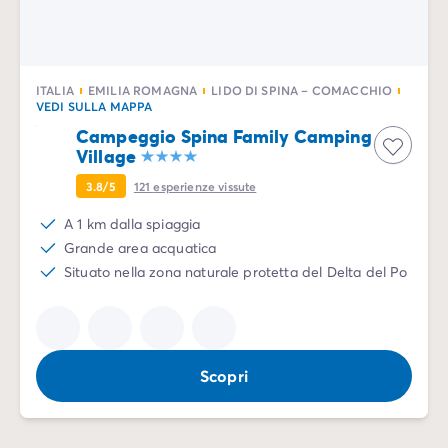
Case mobili by Roan
/it/case-mobili-a-noleggio-by-roa
La Gamma Ultimate
/it/la-gamma-ultimate
Lo spirito Homair
Vivi l'esperienza
ITALIA
EMILIA ROMAGNA
LIDO DI SPINA – COMACCHIO
L'Esperienza Homair
VEDI SULLA MAPPA
Servizi & info utili
Campeggio Spina Family Camping
I nostri servizi
Village
I nostri pacchetti ristorazione
3.8/5
121
esperienze vissute
Il Servizio Clienti Homair
A 1 km dalla spiaggia
Prima di partire
Grande area acquatica
Assicurazione di cancellazione
Situato nella zona naturale protetta del Delta del Po
Modalità di pagamento
Scopri