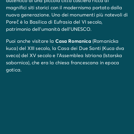
autentico di una piccola città costiera ricca di
magnifici siti storici con il modernismo portato dalla
nuova generazione. Uno dei monumenti più notevoli di
Poreč è la Basilica di Eufrasia del VI secolo,
patrimonio dell'umanità dell'UNESCO.
Puoi anche visitare la
Casa Romanica
(Romanicka
kuca) del XIII secolo, la Casa dei Due Santi (Kuca dva
sveca) del XV secolo e l'Assemblea Istriana (Istarska
sabornica), che era la chiesa francescana in epoca
gotica.
Durante il tuo soggiorno a Poreč, approfitta della sua
posizione idilliaca, degli splendidi paesaggi e delle
visite guidate. Scopri i tesori della penisola croata
dell'Istria, esplora l'arcipelago di Orsera, la basilica
Eufrasiana,... per momenti indimenticabili.
Paesaggi eccezionali per un nuovo Eden!