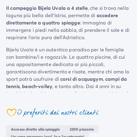
Per tema
Il campeggio Bijela Uvala a 4 stelle
, che si trova nella
Campeggi con cani
laguna più bella dell'Istria, permette di
accedere
Campeggi in montagna
direttamente a quattro spiagge
: immagina di
Campeggio a 3 stelle
immergere i piedi nella sabbia, di prendere il sole e di
Campeggio a 4 stelle
respirare l'aria pura dell'Adriatico.
Campeggio a 5 stelle
Bijela Uvala è un autentico paradiso per le famiglie
Campeggio al lago
con bambine/i e ragazzi/e. Le quattro piscine, di cui
Campeggio all'insegna della natura
una appositamente dedicata ai più piccoli,
Campeggio con bambini
garantiscono divertimento e risate, mentre chi ama lo
Campeggio con Club Adolescenti
sport potrà usufruire di
corsi di acquagym
,
campi da
Campeggio con Club Bambini
tennis
,
beach-volley
, e tanto altro. Dai 4 anni in su
Campeggio con Parco Acquatico
bambini e bambine potranno farsi nuove amicizie nel
Campeggio con piscina riscaldata
kids club
e divertirsi con
animazioni
e appositi
parchi
Campeggio con spa
giochi
…
Campeggio in riva al mare
I preferiti dei nostri clienti
Campeggio per famiglie
Questo lussuoso campeggio sul mare è il luogo ideale
Campeggio vicino alle città mitiche
per trascorrere una vacanza da sogno. A pochi
Accesso diretto alla spiaggia
2200 piazzole
Per destinazione
chilometri di distanza, la città di
Poreč
e il suo
parco
Un cane ammesso (escl. 1a e 2a categoria)