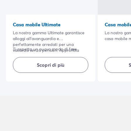
Casa mobile Ultimate
Casa mobil
La nostra gamma Ultimate garantisce
La nostra ga
alloggi all'avanguardia e
casa mobile 
perfettamente arredati per una
costruzione. 
Ti aspetta un nuovo modo di fare
vacanza senza pensieri. Approfitta
ombreggiata, 
campeggio!
delle dotazioni e dei servizi di alta
naturale, e la
gamma offerti dalla gamma: lenzuola,
interne di qu
Scopri di più
S
NB: biancheria da letto di qualità
asciugamani e pulizia di fine soggiorno.
renderanno l
superiore per la master bedroom.
piacevole.