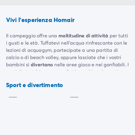
Vivi l'esperienza Homair
Il campeggio offre una
moltitudine di attività
per tutti
i gusti e le età. Tuffatevi nell'acqua rinfrescante con le
lezioni di acquagym, partecipate a una partita di
calcio o di beach volley, oppure lasciate che i vostri
bambini si
divertano
nelle aree gioco e nei gonfiabili. I
corsi di stretching sono perfetti per chi vuole scaricare
Fitness/
lo stress accumulato. Rilasciate la tensione e
Aquagym
Stretching
Sport e divertimento
dimenticate le preoccupazioni del lavoro.
Incluso
Incluso
Per chi vuole aggiungere un tocco di
competizione
al
proprio soggiorno, sono disponibili a pagamento
attività come tennis, ping pong, trampolino, tiro con
l'arco e mini-golf. I bambini possono
divertirsi
e fare
Tiro
nuove amicizie nei club per bambini e ragazzi.
Sala
con
Durante la giornata si divertiranno con l'animazione e