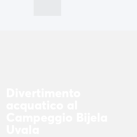
Case mobili by Roan
/it/case-mobili-a-noleggio-by-roa
La Gamma Ultimate
/it/la-gamma-ultimate
Lo spirito Homair
Vivi l'esperienza
L'Esperienza Homair
Servizi & info utili
I nostri servizi
I nostri pacchetti ristorazione
Il Servizio Clienti Homair
Prima di partire
Assicurazione di cancellazione
Modalità di pagamento
Divertimento
acquatico al
Campeggio Bijela
Uvala