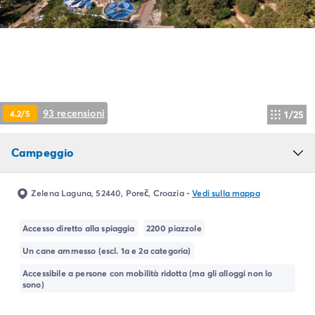
Campeggio Piemonte
Campeggio Sardegna
Campeggio Alghero
Campeggio Toscana
Campeggio Firenze
Campeggio Livorno
Campeggio Lucca
93 recensioni
4.2/5
1/25
Campeggio Marina di Bibbona
Campeggio San Vincenzo
Campeggio
Campeggio Trentino-Alto-Adige
Campeggio Veneto
Campeggio Caorle
Zelena Laguna, 52440, Poreč, Croazia
-
Vedi sulla mappa
Campeggio Lazise
Campeggio Sottomarina di Chioggia
Accesso diretto alla spiaggia
2200 piazzole
Campeggio Venezia
Un cane ammesso (escl. 1a e 2a categoria)
Campeggio Cavallino - Treporti
Campeggio Verona
Accessibile a persone con mobilità ridotta (ma gli alloggi non lo
sono)
Campeggio Croazia
Campeggio Dalmazia