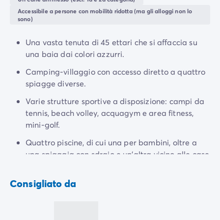
Campeggio Adriatico
acquatico Aquacolors
, con 12 acquascivoli giganti,
Accessibile a persone con mobilità ridotta (ma gli alloggi non lo
Campeggio Costa Azzurra
sono)
saranno un divertimento assicurato per tutta la
Campeggio Gardaland
famiglia. Scopri anche le meraviglie di Poreč: la
Campeggio Isola d'elba
Una vasta tenuta di 45 ettari che si affaccia su
Basilica bizantina di Eufrasia, i palazzi gotici, la Torre
Campeggio Mediterraneo
una baia dai colori azzurri.
di Poreč e molto altro ancora.
Campeggio Paesi Baschi
Camping-villaggio con accesso diretto a quattro
Campeggio Provenza
spiagge diverse.
Offerte promozionali
Offerte lampo
/it/promozioni
Varie strutture sportive a disposizione: campi da
Vantaggi & buone offerte
tennis, beach volley, acquagym e area fitness,
Programma Presenta un Amico
mini-golf.
Programma Privilege
Quattro piscine, di cui una per bambini, oltre a
Nuovi campeggi 2026
una spiaggia con sdraio e un'altra vicino alle case
I nostri affitti
mobili.
Case mobili
/it/tipi-di-bungalow
Alloggi insoliti
/it/altri-tipi-di-alloggio
Consigliato da
Piazzole
/it/piazzola-campeggio
Case mobili per PMR
/it/case-mobili-pmr
Case mobili per famiglie numerose
/it/case-mobili-famig