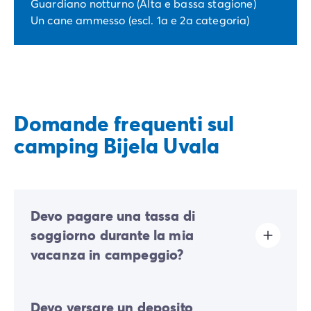
Guardiano notturno (Alta e bassa stagione)
Un cane ammesso (escl. 1a e 2a categoria)
Domande frequenti sul
camping Bijela Uvala
Devo pagare una tassa di
soggiorno durante la mia
vacanza in campeggio?
La tassa di soggiorno è prevista in quasi tutte le
Devo versare un deposito
località turistiche. Dovrai quindi pagarla al momento