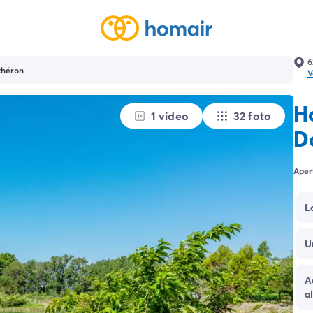
6
théron
V
H
1 video
32 foto
D
Aper
L
U
A
a