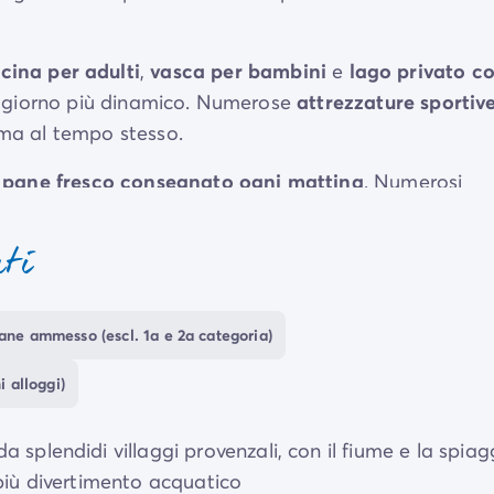
scina per adulti
,
vasca per bambini
e
lago privato c
 soggiorno più dinamico. Numerose
attrezzature sportiv
rma al tempo stesso.
l
pane fresco consegnato ogni mattina
. Numerosi
l borgo di
La Roque-d'Anthéron
si trova nelle vicinanze
 ambito, un
parco con grandi giostre
, per gli amanti
nti
ane ammesso (escl. 1a e 2a categoria)
 alloggi)
 splendidi villaggi provenzali, con il fiume e la spiag
 più divertimento acquatico