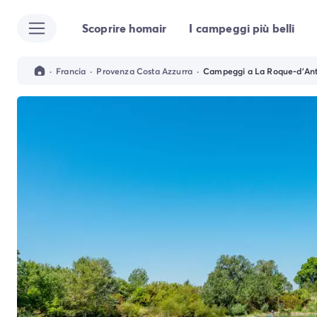
Scoprire homair
I campeggi più belli
Tutte le destinazioni
Campeggio Italia
Campeggio Abruzzo
·
Francia
·
Provenza Costa Azzurra
·
Campeggi a La Roque-d'An
Campeggio Emilia Romagna
Campeggio Cesenatico
Campeggio Ravenna
Campeggio Riccione
Campeggio Rimini
Campeggio Lazio
Campeggio Roma
Campeggio Lombardia
Campeggio Lago di Garda
Campeggio Cisano di Bardolino
Campeggio Peschiera Del Garda
Campeggio Riva del Garda
Campeggio San Felice del Benaco
Campeggio Lago Maggiore