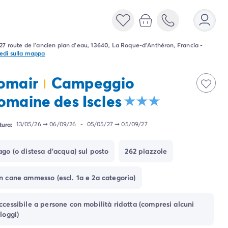
27 route de l'ancien plan d'eau, 13640, La Roque-d'Anthéron, Francia
-
edi sulla mappa
omair
Campeggio
omaine des Iscles
tura:
13/05/26
➞
06/09/26
-
05/05/27
➞
05/09/27
ago (o distesa d'acqua) sul posto
262 piazzole
n cane ammesso (escl. 1a e 2a categoria)
ccessibile a persone con mobilità ridotta (compresi alcuni
lloggi)