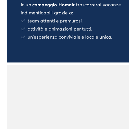
In un
campeggio Homair
trascorrerai vacanze
Campeggio Istria
Campeggio Francia
indimenticabili grazie a:
Campeggio Bretagna
team attenti e premurosi,
Campeggio Corsica
attività e animazioni per tutti,
Campeggio Gran-Este
un'esperienza conviviale e locale unica.
Campeggio Ile-de-France
Campeggio Parigi
Campeggio Normandia
Campeggio Spagna
Campeggio Portogallo
Altre destinazioni
Campeggio Germania
Campeggio Austria
Campeggio Stiria
Campeggio Svizzera
Campeggio Olanda
Campeggio Slovenia
Campeggio Lussemburgo