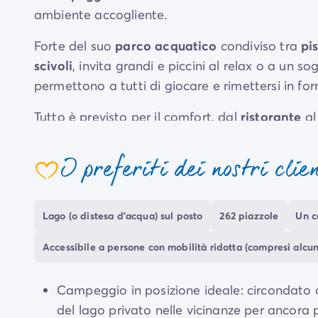
ambiente accogliente.
Forte del suo
parco acquatico
condiviso tra
pi
scivoli
, invita grandi e piccini al relax o a un
permettono a tutti di giocare e rimettersi in fo
Tutto è previsto per il comfort, dal
ristorante
a
piccoli servizi sono accessibili su richiesta. Il be
così come l'
abbazia di Silvacane
e, in un altro
I preferiti dei nostri clie
delle sensazioni forti.
Lago (o distesa d'acqua) sul posto
262 piazzole
Un c
Accessibile a persone con mobilità ridotta (compresi alcuni
Campeggio in posizione ideale: circondato da
del lago privato nelle vicinanze per ancora