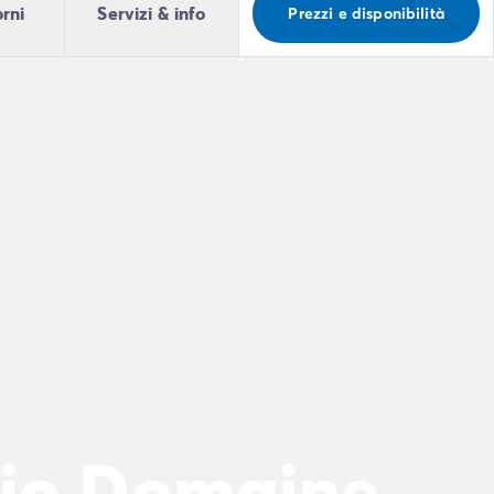
orni
Servizi & info
Prezzi e disponibilità
gio Domaine