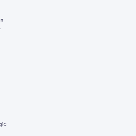
on
e
,
gia