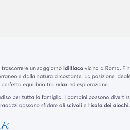
a a trascorrere un soggiorno
idilliaco
vicino a Roma. Fin
raneo e dalla natura circostante. La posizione ideal
l perfetto equilibrio tra
relax
ed esplorazione.
so per tutta la famiglia. I bambini possono divertirs
ragazzi possono sfidare gli
scivoli
e l'
isola dei giochi
.
onica
o godersi il solarium.
nti
uagym, mini-golf, beach volley, aquabike, tennis e mol