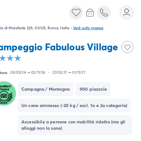
ia di Malafede 225, 00125, Roma, Italia
-
Vedi sulla mappa
ampeggio Fabulous Village
tura:
28/03/26
➞
02/11/26
-
27/03/27
➞
01/11/27
Campagna / Montagna
900 piazzole
Un cane ammesso (-20 kg / escl. 1a e 2a categoria)
Accessibile a persone con mobilità ridotta (ma gli
alloggi non lo sono)