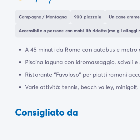
altre attività sono disponibili durante tutto il 
dal vivo e serate a tema al Bar & Ristorante
“
Fa
Campagna / Montagna
900 piazzole
Un cane ammess
Se vuoi scoprire la ricca storia della regione,
Ro
Accessibile a persone con mobilità ridotta (ma gli alloggi 
campeggio, facilmente raggiungibile direttamen
A 45 minuti da Roma con autobus e metro dir
Piscina laguna con idromassaggio, scivoli e 
Ristorante "Favoloso" per piatti romani acco
Varie attività: tennis, beach volley, minigol
Consigliato da