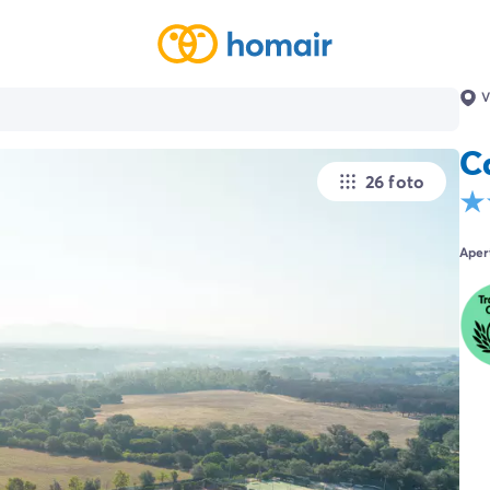
V
C
26 foto
Aper