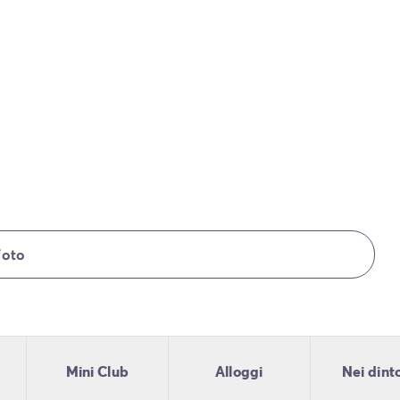
foto
Mini Club
Alloggi
Nei dint
lia