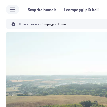
Scoprire homair
I campeggi più belli
Tutte le destinazioni
Campeggio Italia
Campeggio Abruzzo
·
Italia
·
Lazio
·
Campeggi a Roma
Campeggio Emilia Romagna
Campeggio Cesenatico
Campeggio Ravenna
Campeggio Riccione
Campeggio Rimini
Campeggio Lazio
Campeggio Roma
Campeggio Lombardia
Campeggio Lago di Garda
Campeggio Cisano di Bardolino
Campeggio Peschiera Del Garda
Campeggio Riva del Garda
Campeggio San Felice del Benaco
Campeggio Lago Maggiore