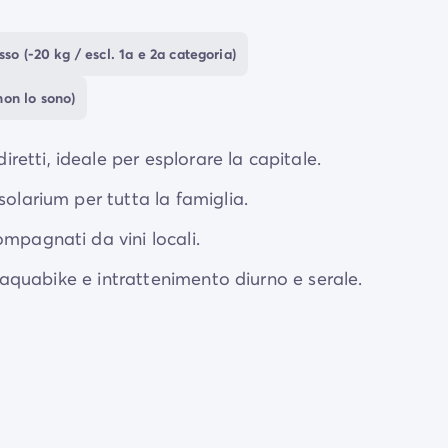
giorno. La sera, goditi l'atmosfera amichevole con conce
voloso”, assaggiando le
specialità
romane.
o (-20 kg / escl. 1a e 2a categoria)
ma
, con i suoi
tesori
antichi
, si trova a soli 45 minuti 
non lo sono)
te dalla struttura.
etti, ideale per esplorare la capitale.
solarium per tutta la famiglia.
mpagnati da vini locali.
f, aquabike e intrattenimento diurno e serale.