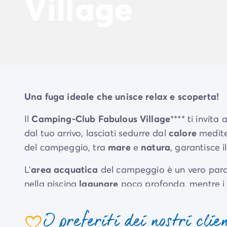
Village
Una fuga ideale che unisce relax e scoperta!
Il
Camping-Club Fabulous Village
**** ti invit
dal tuo arrivo, lasciati sedurre dal
calore
mediter
del campeggio, tra
mare
e
natura
, garantisce i
L'
area acquatica
del campeggio è un vero paradi
nella piscina
lagunare
poco profonda, mentre i 
Gli adulti possono rilassarsi nella piscina
olimpi
I preferiti dei nostri clie
Il
divertimento
è assicurato per tutti i gusti: aq