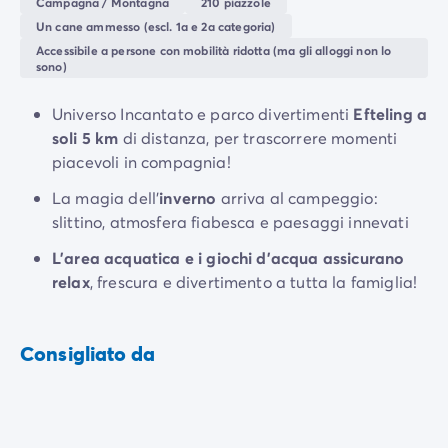
Campagna / Montagna
210 piazzole
Efteling
è a soli 5 km dal campeggio! Il mondo
Un cane ammesso (escl. 1a e 2a categoria)
incantato che lo caratterizza, sia in estate che in
Accessibile a persone con mobilità ridotta (ma gli alloggi non lo
sono)
inverno, conquisterà tutta la famiglia. Goditi la magia
della stagione invernale e scia sulle piste di ghiaccio!
Universo Incantato e parco divertimenti
Efteling a
soli 5 km
di distanza, per trascorrere momenti
piacevoli in compagnia!
La magia dell'
inverno
arriva al campeggio:
slittino, atmosfera fiabesca e paesaggi innevati
L'area acquatica e i giochi d'acqua assicurano
relax
, frescura e divertimento a tutta la famiglia!
Consigliato da