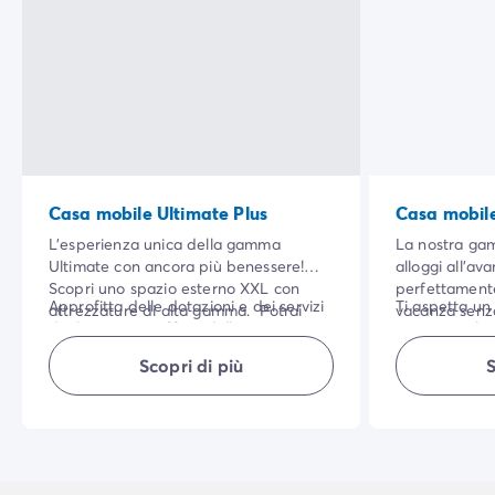
Casa mobile Ultimate Plus
Casa mobile
L'esperienza unica della gamma
La nostra ga
Ultimate con ancora più benessere!
alloggi all'av
Scopri uno spazio esterno XXL con
perfettament
Approfitta delle dotazioni e dei servizi
Ti aspetta un
attrezzature di alta gamma. Potrai
vacanza senza
di alta gamma offerti dalla gamma:
campeggio!
goderti le tue vacanze all'aperto in
delle dotazion
lenzuola, asciugamani, Wi-Fi e pulizia
tutta tranquillità!
gamma offerti
Scopri di più
S
NB: biancheria
di fine soggiorno.
asciugamani e 
superiore per