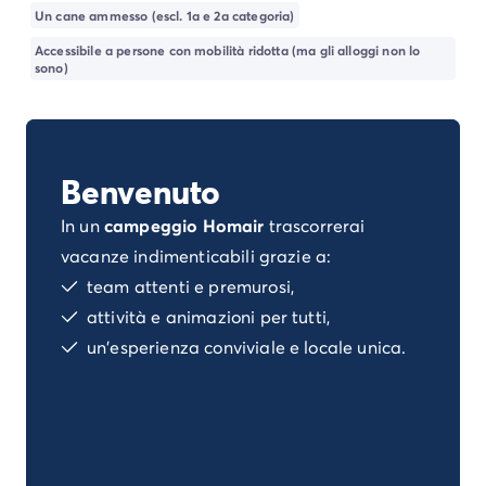
Campeggio Istria
Un cane ammesso (escl. 1a e 2a categoria)
Campeggio Francia
Accessibile a persone con mobilità ridotta (ma gli alloggi non lo
Campeggio Bretagna
sono)
Campeggio Corsica
Campeggio Gran-Este
Campeggio Ile-de-France
Campeggio Parigi
Benvenuto
Campeggio Normandia
Campeggio Spagna
In un
campeggio Homair
trascorrerai
Campeggio Portogallo
vacanze indimenticabili grazie a:
Altre destinazioni
team attenti e premurosi,
Campeggio Germania
attività e animazioni per tutti,
Campeggio Austria
un'esperienza conviviale e locale unica.
Campeggio Stiria
Campeggio Svizzera
Campeggio Olanda
Campeggio Slovenia
Campeggio Lussemburgo
Tutte le idee di viaggio