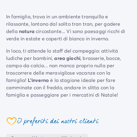
Case mobili by Roan
/it/case-mobili-a-noleggio-by-roa
La Gamma Ultimate
/it/la-gamma-ultimate
In famiglia, trova in un ambiente tranquillo e
Lo spirito Homair
rilassante, lontano dal solito tran tran, per godere
Vivi l'esperienza
della
natura
circostante... Vi sono paesaggi ricchi di
L'Esperienza Homair
verde in estate e coperti di bianco in inverno.
Servizi & info utili
I nostri servizi
In loco, ti attende lo staff del campeggio: attività
I nostri pacchetti ristorazione
ludiche per bambini,
area giochi
, brasserie, bocce,
Il Servizio Clienti Homair
campo da calcio... non manca proprio nulla per
Prima di partire
trascorrere delle meravigliose vacanze con la
Assicurazione di cancellazione
famiglia!
L'inverno
è la stagione ideale per fare
Modalità di pagamento
camminate con il freddo, andare in slitta con la
famiglia e passeggiare per i mercatini di Natale!
Approfitta del soggiorno al camping Marvilla Parks
Kaatsheuvel (ex Het Genieten) per scoprire
I preferiti dei nostri clienti
l'adiacent
e parco nazionale De Loonse en Drunense
Duinen
, a piedi o in bicicletta, o anche, tempo
permettendo, con gli sci... Il
parco divertimenti