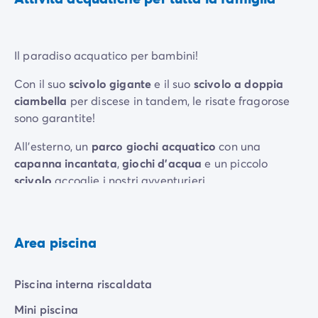
Il paradiso acquatico per bambini!
Con il suo
scivolo gigante
e il suo
scivolo a doppia
ciambella
per discese in tandem, le risate fragorose
sono garantite!
All'esterno, un
parco giochi acquatico
con una
capanna incantata
,
giochi d'acqua
e un piccolo
scivolo
accoglie i nostri avventurieri...
All'interno, la nostra
divertente piscina per bambini
prende vita con i suoi
animali spruzzatori
!
Area piscina
Piscina interna riscaldata
Mini piscina