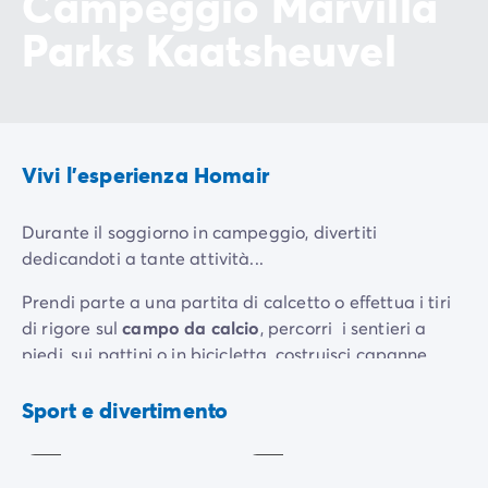
Campeggio Marvilla
Parks Kaatsheuvel
Vivi l'esperienza Homair
Durante il soggiorno in campeggio, divertiti
dedicandoti a tante attività...
Prendi parte a una partita di calcetto o effettua i tiri
di rigore sul
campo da calcio
, percorri i sentieri a
piedi, sui pattini o in bicicletta, costruisci capanne
Aera
Ping-
come un vero e proprio avventurierio o approfitta
di
pong
giocchi
degli
spettacoli per bambini
organizzati dallo staff
A
Sport e divertimento
Incluso
pagamento
del campeggio.
I più piccoli possono guidare i auto su una pista, che è