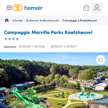
Tutte le destinazioni
Campeggio Italia
·
Olanda
·
Brabante Settentrionale
·
Campeggi a Kaatsheuvel
Campeggio Abruzzo
Campeggio Emilia Romagna
Campeggio Marvilla Parks Kaatsheuvel
Campeggio Cesenatico
Campeggio Ravenna
Campeggio Riccione
Apertura:
05/01/26
➞
02/11/26
-
26/03/27
➞
31/10/27
Campeggio Rimini
Campeggio Lazio
Campeggio Roma
Campeggio Lombardia
Campeggio Lago di Garda
Campeggio Cisano di Bardolino
Campeggio Peschiera Del Garda
Campeggio Riva del Garda
Campeggio San Felice del Benaco
Campeggio Lago Maggiore