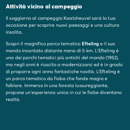
Attività vicino al campeggio
Il soggiorno al campeggio Kaatsheuvel sarà la tua
occasione per scoprire nuovi paesaggi e una cultura
insolita.
Scopri il magnifico parco tematico
Efteling
e il suo
mondo incantato distante meno di 5 km. L'Efteling è
uno dei parchi tematici più antichi del mondo (1952),
ma negli anni è riuscito a modernizzarsi ed è in grado
di proporre ogni anno fantastiche novità. L'Efteling è
un parco tematico da fiaba che fonde magia e
folklore. Immerso in una foresta lussureggiante,
propone un'esperienza unica in cui le fiabe diventano
realtà.
Cerchi spazi aperti e aria pulita?
In estate e in
inverno, dedicati a scoprire
le dune di Loonse e
Drunense
: oltre 3.500 ettari di natura sono a tua