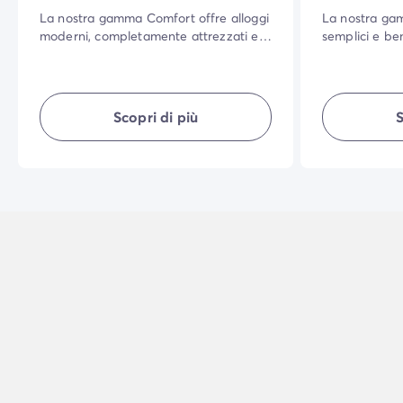
La nostra gamma Comfort offre alloggi
La nostra gam
moderni, completamente attrezzati e
semplici e ben
con un'ampia zona giorno per tutti.
rapporto qual
Ben arredata, ti garantisce comfort,
vivere per tutt
semplicità, privacy... per una vacanza
aperta, una pi
all'aria aperta indimenticabile.
che serve per
Scopri di più
S
qualunque sia