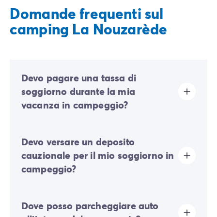
Domande frequenti sul
camping La Nouzarède
Devo pagare una tassa di
soggiorno durante la mia
vacanza in campeggio?
La tassa di soggiorno è prevista in quasi tutte le
Devo versare un deposito
località turistiche. Dovrai quindi pagarla al momento
della registrazione online o una volta arrivato sul
cauzionale per il mio soggiorno in
posto.
campeggio?
Sì, vi sarà richiesto un deposito cauzionale al momento
Dove posso parcheggiare auto
del vostro check-in online o una volta arrivati in loco.