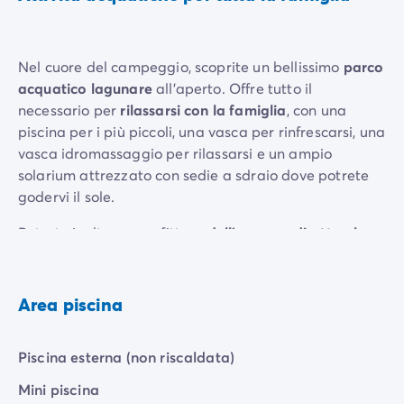
Nel cuore del campeggio, scoprite un bellissimo
parco
acquatico lagunare
all'aperto. Offre tutto il
necessario per
rilassarsi con la famiglia
, con una
piscina per i più piccoli, una vasca per rinfrescarsi, una
vasca idromassaggio per rilassarsi e un ampio
solarium attrezzato con sedie a sdraio dove potrete
godervi il sole.
Potrete inoltre approfittare
dell'accesso diretto al
fiume “La Beaume”
e a numerosi specchi d'acqua
tranquilli.
Area piscina
Piscina esterna (non riscaldata)
Mini piscina