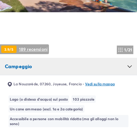
Campeggio Piemonte
Campeggio Sardegna
Campeggio Alghero
Campeggio Toscana
Campeggio Firenze
Campeggio Livorno
Campeggio Lucca
189 recensioni
3.9/5
1/21
Campeggio Marina di Bibbona
Campeggio San Vincenzo
Campeggio
Campeggio Trentino-Alto-Adige
Campeggio Veneto
Campeggio Caorle
La Nouzarède, 07260, Joyeuse, Francia
-
Vedi sulla mappa
Campeggio Lazise
Campeggio Sottomarina di Chioggia
Lago (o distesa d'acqua) sul posto
103 piazzole
Campeggio Venezia
Un cane ammesso (escl. 1a e 2a categoria)
Campeggio Cavallino - Treporti
Campeggio Verona
Accessibile a persone con mobilità ridotta (ma gli alloggi non lo
sono)
Campeggio Croazia
Campeggio Dalmazia