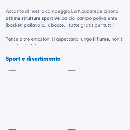
Accanto al nostro campeggio La Nouzarède ci sono
ottime strutture sportive
, calcio, campo polivalente
(basket, pallavolo...), bocce... tutte gratis per tutti!
Tante altre emozioni ti aspettano lungo
il fiume,
non ti
annoierai di sicuro.
Tennis
Pesca
A
A
Sport e divertimento
Nelle vicinanze, scoprite un parco faunistico con
pagamento
pagamento
piccoli animali della fattoria come galline, pecore e
capre. Troverete anche un'area giochi tipo “Accro
Games” attrezzata con reti, un mini-parco avventura
e altri giochi.
Il team di animazione organizza serate a tema e
Aera
Giochi
spettacoli (serate danzanti, canti, magia, circo, ecc...)
di
da
da non perdere!
giocchi
tavolo
Incluso
Incluso