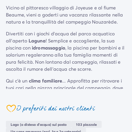
Per tema
Vicino al pittoresco villaggio di Joyeuse e al fiume
Campeggi con cani
Beaume, vieni a goderti una vacanza rilassante nella
Campeggi in montagna
natura e la tranquillità del campeggio Nouzarède.
Campeggio a 3 stelle
Divertiti con i giochi d'acqua del parco acquatico
Campeggio a 4 stelle
all'aperto
Laguna
! Semplice e accogliente, la sua
Campeggio a 5 stelle
piscina con
idromassaggio
, la piscina per bambini e il
Campeggio al lago
solarium regaleranno alla tua famiglia momenti di
Campeggio all'insegna della natura
pura felicità. Non lontano dal campeggio, rilassati e
Campeggio con bambini
ascolta il rumore dell'acqua che scorre.
Campeggio con Club Adolescenti
Campeggio con Club Bambini
Qui c'è un
clima familiare
... Approfitta per ritrovare i
Campeggio con Parco Acquatico
tuoi cari nella piazza principale del campeggio, dove
Campeggio con piscina riscaldata
la vita scorre tranquilla:
ristorante
, bar, negozio di
Campeggio con spa
alimentari e serate a tema! I più piccoli si divertiranno
Campeggio in riva al mare
I preferiti dei nostri clienti
un mondo nella
mini fattoria
gratuita e nel parco
Campeggio per famiglie
giochi vicino.
Campeggio vicino alle città mitiche
Lago (o distesa d'acqua) sul posto
103 piazzole
Per destinazione
Il campeggio sarà il tuo punto di partenza per
Un cane ammesso (escl. 1a e 2a categoria)