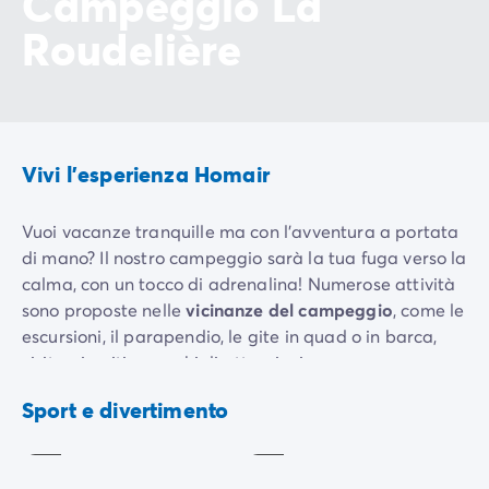
Campeggio La
Roudelière
Vivi l'esperienza Homair
Vuoi vacanze tranquille ma con l’avventura a portata
di mano? Il nostro campeggio sarà la tua fuga verso la
calma, con un tocco di adrenalina! Numerose attività
sono proposte nelle
vicinanze del campeggio
, come le
escursioni, il parapendio, le gite in quad o in barca,
Giocco
visite, circuiti e parchi di attrazioni.
di
bocce
Trekking
Vieni a condividere momenti unici durante le nostre
Sport e divertimento
Incluso
Incluso
serate a base di paella e “moules-frites”
, un piatto
classico della gastronomia francese a base di cozze e
patatine fritte. È l'occasione ideale per ritrovarsi e