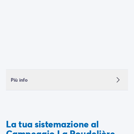
ricaricarsi dopo una giornata all’insegna
dell’esplorazione.
Più info
La tua sistemazione al
Campeggio La Roudelière