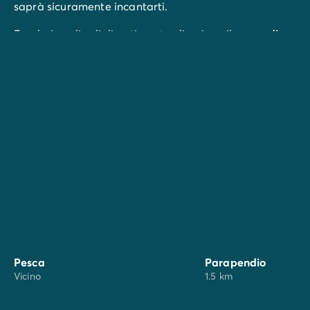
saprà sicuramente incantarti.
E se hai voglia di divertimento, direzione il
parco di
attrazioni OK Corral
!
Le
spiagge di sabbia fine
di Saint-Cyr-sur-Mer,
Cassis, Bandol, Sanary e La Ciotat ti aspettano, a
circa 22 chilometri.
Se siete in vacanza nel
sud della Francia
, questo è il
momento ideale per scoprire i prodotti locali! Andate
a Signes: mercato tradizionale, il giovedì mattina
tutto l'anno.
Pesca
Parapendio
Vicino
1.5 km