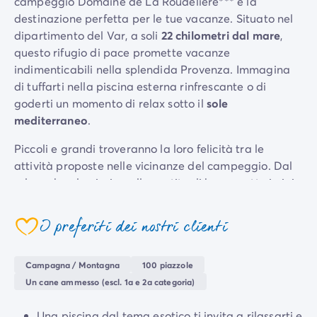
campeggio Domaine de La Roudelière*** è la
Per tema
destinazione perfetta per le tue vacanze. Situato nel
Campeggi con cani
dipartimento del Var, a soli
22 chilometri dal mare
,
Campeggi in montagna
questo rifugio di pace promette vacanze
Campeggio a 3 stelle
indimenticabili nella splendida Provenza. Immagina
Campeggio a 4 stelle
di tuffarti nella piscina esterna rinfrescante o di
Campeggio a 5 stelle
goderti un momento di relax sotto il
sole
Campeggio al lago
mediterraneo
.
Campeggio all'insegna della natura
Piccoli e grandi troveranno la loro felicità tra le
Campeggio con bambini
attività proposte nelle vicinanze del campeggio. Dal
Campeggio con Club Adolescenti
relax a bordo piscina alle partite di bocce sotto i pini,
Campeggio con Club Bambini
le parole d'ordine qui sono
relax e convivialità
.
Campeggio con Parco Acquatico
Campeggio con piscina riscaldata
I preferiti dei nostri clienti
Sei pronto per creare ricordi indimenticabili,
Campeggio con spa
condividere risate e vivere momenti sospesi nel tempo
Campeggio in riva al mare
al Domaine de La Roudelière?
Campagna / Montagna
100 piazzole
Campeggio per famiglie
Un cane ammesso (escl. 1a e 2a categoria)
Campeggio vicino alle città mitiche
Per destinazione
Una piscina dal tema esotico ti invita a rilassarti e