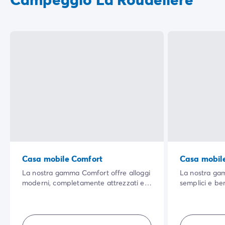
Casa mobile Comfort
Casa mobile
La nostra gamma Comfort offre alloggi
La nostra gam
moderni, completamente attrezzati e
semplici e ben
con un'ampia zona giorno per tutti.
rapporto qual
Ben arredata, ti garantisce comfort,
vivere per tutt
semplicità, privacy... per una vacanza
aperta, una pi
all'aria aperta indimenticabile.
che serve per