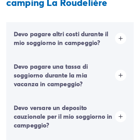
camping La Roudelière
Devo pagare altri costi durante il
mio soggiorno in campeggio?
In questo campeggio è richiesto un contributo
Devo pagare una tassa di
ecologico per finanziare una parte delle azioni di
sviluppo sostenibile. Il contributo dovrà quindi essere
soggiorno durante la mia
pagato al momento del check-in online oppure
vacanza in campeggio?
direttamente sul posto.
La tassa di soggiorno è prevista in quasi tutte le
Devo versare un deposito
località turistiche. Dovrai quindi pagarla al momento
della registrazione online o una volta arrivato sul
cauzionale per il mio soggiorno in
posto.
campeggio?