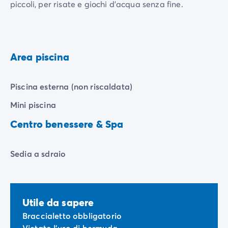
piccoli, per risate e giochi d'acqua senza fine.
Che ne dici di una
serata in piscina ogni settimana
,
con luce soffusa, musica soft fino alle 22 per creare
ricordi colorati e gioiosi? Relax e divertimento ti
Area piscina
aspettanoal campeggio Domaine de La Roudelière.
Piscina esterna (non riscaldata)
Mini piscina
Centro benessere & Spa
Sedia a sdraio
Utile da sapere
Braccialetto obbligatorio
Vietato l'uso di bermuda