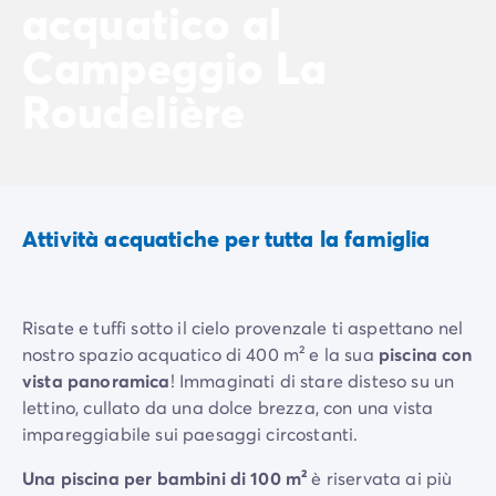
acquatico al
Case mobili by Roan
/it/case-mobili-a-noleggio-by-roa
La Gamma Ultimate
/it/la-gamma-ultimate
Campeggio La
Lo spirito Homair
Vivi l'esperienza
Roudelière
L'Esperienza Homair
Servizi & info utili
I nostri servizi
I nostri pacchetti ristorazione
Il Servizio Clienti Homair
Attività acquatiche per tutta la famiglia
Prima di partire
Assicurazione di cancellazione
Modalità di pagamento
Risate e tuffi sotto il cielo provenzale ti aspettano nel
nostro spazio acquatico di 400 m² e la sua
piscina con
vista panoramica
! Immaginati di stare disteso su un
lettino, cullato da una dolce brezza, con una vista
impareggiabile sui paesaggi circostanti.
Una piscina per bambini di 100 m²
è riservata ai più