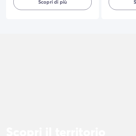
Scopri di più
S
qualunque sia
Scopri il territorio