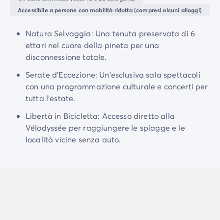
Campeggio Adriatico
Accessibile a persone con mobilità ridotta (compresi alcuni alloggi)
Campeggio Costa Azzurra
Campeggio Gardaland
Natura Selvaggia: Una tenuta preservata di 6
Campeggio Isola d'elba
ettari nel cuore della pineta per una
Campeggio Mediterraneo
disconnessione totale.
Campeggio Paesi Baschi
Campeggio Provenza
Serate d'Eccezione: Un'esclusiva sala spettacoli
Offerte promozionali
con una programmazione culturale e concerti per
Offerte lampo
/it/promozioni
tutta l'estate.
Vantaggi & buone offerte
Libertà in Bicicletta: Accesso diretto alla
Programma Presenta un Amico
Vélodyssée per raggiungere le spiagge e le
Programma Privilege
località vicine senza auto.
Nuovi campeggi 2026
I nostri affitti
Case mobili
/it/tipi-di-bungalow
Alloggi insoliti
/it/altri-tipi-di-alloggio
Piazzole
/it/piazzola-campeggio
Case mobili per PMR
/it/case-mobili-pmr
Case mobili per famiglie numerose
/it/case-mobili-famig