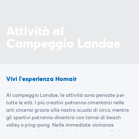
Attività al
Campeggio Landae
Vivi l'esperienza Homair
Al campeggio Landae, le attività sono pensate per
tutte le età. I più creativi potranno cimentarsi nelle
arti circensi grazie alla nostra scuola di circo, mentre
gli sportivi potranno divertirsi con tornei di beach
volley o ping-pong. Nelle immediate vicinanze
Aera
troverete anche uno skatepark, un campo polivalente
Ping-
di