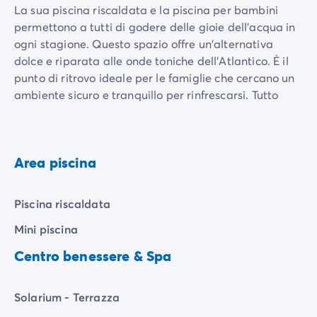
La sua piscina riscaldata e la piscina per bambini
permettono a tutti di godere delle gioie dell'acqua in
ogni stagione. Questo spazio offre un'alternativa
dolce e riparata alle onde toniche dell'Atlantico. È il
punto di ritrovo ideale per le famiglie che cercano un
ambiente sicuro e tranquillo per rinfrescarsi. Tutto
intorno alla vasca, i lettini sono installati in un
ambiente paesaggistico curato. Al riparo dal vento
dietro le dune, potrete perfezionare la vostra
Area piscina
abbronzatura o divorare un romanzo in un'atmosfera
calma e rilassante. Contrariamente ai parchi
acquatici affollati, qui la priorità è data alla serenità
Piscina riscaldata
e al comfort dei vacanzieri.
Mini piscina
Centro benessere & Spa
Solarium - Terrazza