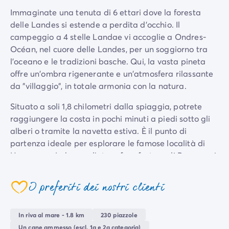
Per tema
Immaginate una tenuta di 6 ettari dove la foresta
Campeggi con cani
delle Landes si estende a perdita d'occhio. Il
Campeggi in montagna
campeggio a 4 stelle Landae vi accoglie a Ondres-
Campeggio a 3 stelle
Océan, nel cuore delle Landes, per un soggiorno tra
Campeggio a 4 stelle
l'oceano e le tradizioni basche. Qui, la vasta pineta
Campeggio a 5 stelle
offre un'ombra rigenerante e un'atmosfera rilassante
Campeggio al lago
da "villaggio", in totale armonia con la natura.
Campeggio all'insegna della natura
Situato a soli 1,8 chilometri dalla spiaggia, potrete
Campeggio con bambini
raggiungere la costa in pochi minuti a piedi sotto gli
Campeggio con Club Adolescenti
alberi o tramite la navetta estiva. È il punto di
Campeggio con Club Bambini
partenza ideale per esplorare le famose località di
Campeggio con Parco Acquatico
Hossegor o Labenne, l'atmosfera festosa di Bayonne, i
Campeggio con piscina riscaldata
Paesi Baschi, o godersi una gita in Spagna, a meno di
Campeggio con spa
45 minuti di auto.
Campeggio in riva al mare
I preferiti dei nostri clienti
Campeggio per famiglie
Campeggio vicino alle città mitiche
In riva al mare - 1.8 km
230 piazzole
Per destinazione
Un cane ammesso (escl. 1a e 2a categoria)