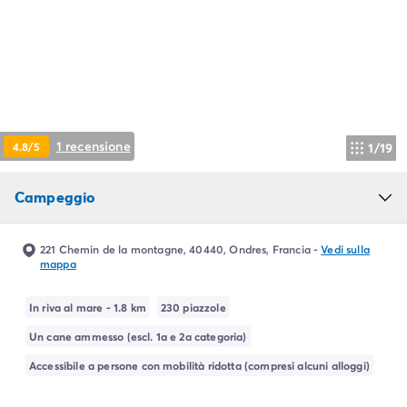
Campeggio Piemonte
Campeggio Sardegna
Campeggio Alghero
Campeggio Toscana
Campeggio Firenze
Campeggio Livorno
Campeggio Lucca
1 recensione
4.8/5
1/19
Campeggio Marina di Bibbona
Campeggio San Vincenzo
Campeggio
Campeggio Trentino-Alto-Adige
Campeggio Veneto
Campeggio Caorle
221 Chemin de la montagne, 40440, Ondres, Francia
-
Vedi sulla
Campeggio Lazise
mappa
Campeggio Sottomarina di Chioggia
Campeggio Venezia
In riva al mare - 1.8 km
230 piazzole
Campeggio Cavallino - Treporti
Un cane ammesso (escl. 1a e 2a categoria)
Campeggio Verona
Accessibile a persone con mobilità ridotta (compresi alcuni alloggi)
Campeggio Croazia
Campeggio Dalmazia