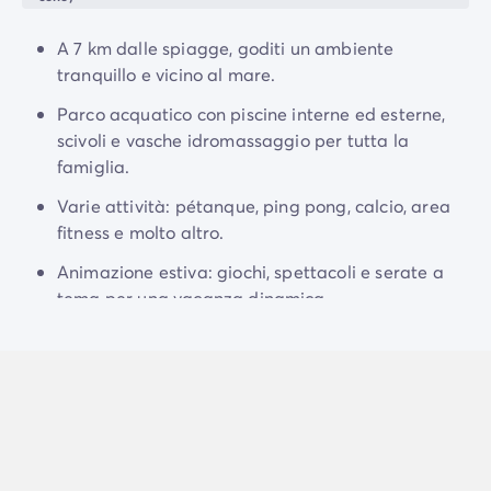
Campeggio Adriatico
Campeggio Costa Azzurra
A 7 km dalle spiagge, goditi un ambiente
Campeggio Gardaland
tranquillo e vicino al mare.
Campeggio Isola d'elba
Campeggio Mediterraneo
Parco acquatico con piscine interne ed esterne,
Campeggio Paesi Baschi
scivoli e vasche idromassaggio per tutta la
Campeggio Provenza
famiglia.
Offerte promozionali
Varie attività: pétanque, ping pong, calcio, area
Offerte lampo
/it/promozioni
fitness e molto altro.
Vantaggi & buone offerte
Programma Presenta un Amico
Animazione estiva: giochi, spettacoli e serate a
Programma Privilege
tema per una vacanza dinamica.
Nuovi campeggi 2026
I nostri affitti
Case mobili
/it/tipi-di-bungalow
Alloggi insoliti
/it/altri-tipi-di-alloggio
Piazzole
/it/piazzola-campeggio
Case mobili per PMR
/it/case-mobili-pmr
Case mobili per famiglie numerose
/it/case-mobili-famig