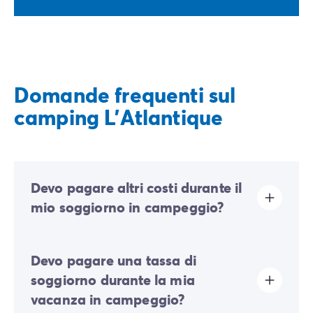
Domande frequenti sul
camping L'Atlantique
Devo pagare altri costi durante il
mio soggiorno in campeggio?
In questo campeggio è richiesto un contributo
Devo pagare una tassa di
ecologico per finanziare una parte delle azioni di
sviluppo sostenibile. Il contributo dovrà quindi essere
soggiorno durante la mia
pagato al momento del check-in online oppure
vacanza in campeggio?
direttamente sul posto.