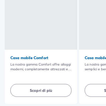
Casa mobile Comfort
Casa mobile
La nostra gamma Comfort offre alloggi
La nostra gam
moderni, completamente attrezzati e
semplici e ben
con un'ampia zona giorno per tutti.
rapporto qual
Ben arredata, ti garantisce comfort,
vivere per tutt
semplicità, privacy... per una vacanza
aperta, una pi
all'aria aperta indimenticabile.
che serve per
Scopri di più
S
qualunque sia