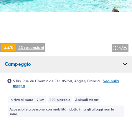
Campeggio Piemonte
Campeggio Sardegna
Campeggio Alghero
Campeggio Toscana
Campeggio Firenze
Campeggio Livorno
Campeggio Lucca
43 recensioni
3.4/5
1/25
Campeggio Marina di Bibbona
Campeggio San Vincenzo
Campeggio
Campeggio Trentino-Alto-Adige
Campeggio Veneto
Campeggio Caorle
5 bis, Rue du Chemin de Fer, 85750, Angles, Francia
-
Vedi sulla
Campeggio Lazise
mappa
Campeggio Sottomarina di Chioggia
Campeggio Venezia
In riva al mare - 7 km
393 piazzole
Animali vietati
Campeggio Cavallino - Treporti
Accessibile a persone con mobilità ridotta (ma gli alloggi non lo
Campeggio Verona
sono)
Campeggio Croazia
Campeggio Dalmazia