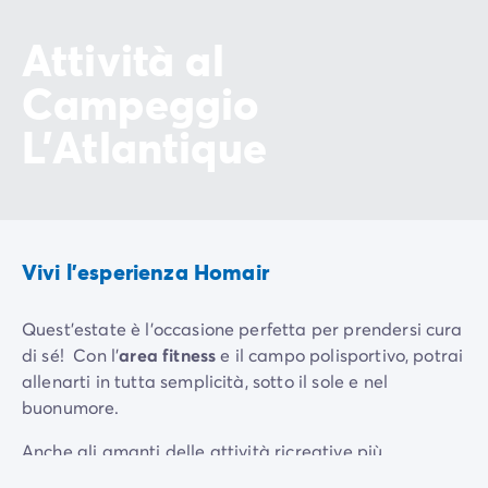
Attività al
Campeggio
L'Atlantique
Vivi l'esperienza Homair
Quest'estate è l'occasione perfetta per prendersi cura
di sé! Con l’
area fitness
e il campo polisportivo, potrai
allenarti in tutta semplicità, sotto il sole e nel
buonumore.
Anche gli amanti delle attività ricreative più
Giocco
tranquille potranno divertirsi al proprio ritmo, facendo
Campo
di