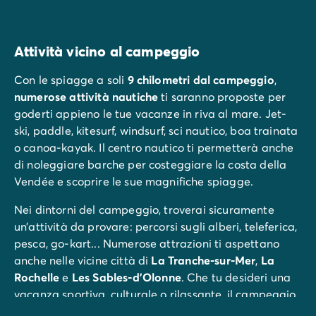
Attività vicino al campeggio
Con le spiagge a soli
9 chilometri
dal campeggio
,
numerose attività nautiche
ti saranno proposte per
goderti appieno le tue vacanze in riva al mare. Jet-
ski, paddle, kitesurf, windsurf, sci nautico, boa trainata
o canoa-kayak. Il centro nautico ti permetterà anche
di noleggiare barche per costeggiare la costa della
Vendée e scoprire le sue magnifiche spiagge.
Nei dintorni del campeggio, troverai sicuramente
un’attività da provare: percorsi sugli alberi, teleferica,
pesca, go-kart... Numerose attrazioni ti aspettano
anche nelle vicine città di
La Tranche-sur-Mer
,
La
Rochelle
e
Les Sables-d'Olonne
. Che tu desideri una
vacanza sportiva, culturale o rilassante, il campeggio
L'Atlantique sarà la destinazione ideale.