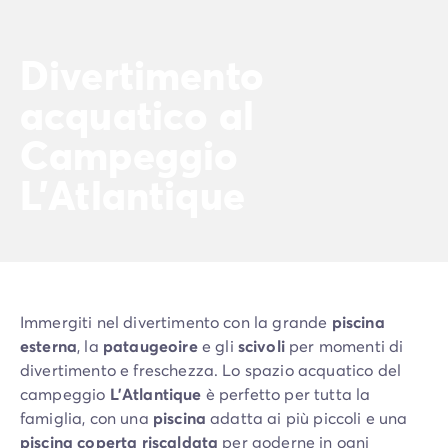
Case mobili by Roan
/it/case-mobili-a-noleggio-by-roa
La Gamma Ultimate
/it/la-gamma-ultimate
Divertimento
Lo spirito Homair
Vivi l'esperienza
acquatico al
L'Esperienza Homair
Servizi & info utili
Campeggio
I nostri servizi
L'Atlantique
I nostri pacchetti ristorazione
Il Servizio Clienti Homair
Prima di partire
Assicurazione di cancellazione
Modalità di pagamento
Immergiti nel divertimento con la grande
piscina
esterna
, la
pataugeoire
e gli
scivoli
per momenti di
divertimento e freschezza. Lo spazio acquatico del
campeggio
L'Atlantique
è perfetto per tutta la
famiglia, con una
piscina
adatta ai più piccoli e una
piscina coperta riscaldata
per goderne in ogni