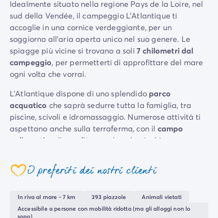
Idealmente situato nella regione Pays de la Loire, nel
Per tema
sud della Vendée, il campeggio L'Atlantique ti
Campeggi con cani
accoglie in una cornice verdeggiante, per un
Campeggi in montagna
soggiorno all'aria aperta unico nel suo genere. Le
Campeggio a 3 stelle
spiagge più vicine si trovano a soli
7 chilometri dal
Campeggio a 4 stelle
campeggio
, per permetterti di approfittare del mare
Campeggio a 5 stelle
ogni volta che vorrai.
Campeggio al lago
Campeggio all'insegna della natura
L’Atlantique dispone di uno splendido
parco
Campeggio con bambini
acquatico
che saprà sedurre tutta la famiglia, tra
Campeggio con Club Adolescenti
piscine, scivoli e idromassaggio. Numerose attività ti
Campeggio con Club Bambini
aspettano anche sulla terraferma, con il
campo
Campeggio con Parco Acquatico
polisportivo
, l’area fitness e la sala giochi.
Campeggio con piscina riscaldata
Il campeggio è perfetto per vacanze attive, ma anche
Campeggio con spa
I preferiti dei nostri clienti
per vacanze più
tranquille
, grazie a piazzole spaziose
Campeggio in riva al mare
e ombreggiate. Tutte le case mobili sono spaziose e di
Campeggio per famiglie
alta qualità, per garantire un comfort ottimale.
Campeggio vicino alle città mitiche
In riva al mare - 7 km
393 piazzole
Animali vietati
Per destinazione
Accessibile a persone con mobilità ridotta (ma gli alloggi non lo
sono)