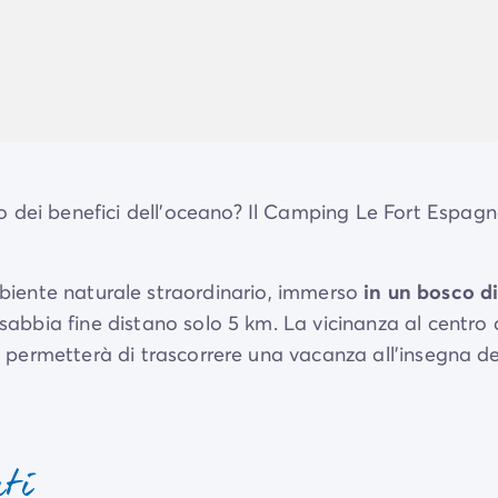
o dei benefici dell'oceano? Il Camping Le Fort Espagn
iente naturale straordinario, immerso
in un bosco di
 sabbia fine distano solo 5 km. La vicinanza al centro 
ti permetterà di trascorrere una vacanza all'insegna de
ina coperta
garantisce nuotate con qualsiasi condizio
nti