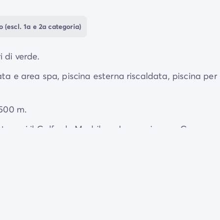
punto di partenza perfetto per scoprire i mille e uno tes
 le valigie!
(escl. 1a e 2a categoria)
 di verde.
ta e area spa, piscina esterna riscaldata, piscina per
 500 m.
ze, tra cui il Golfe du Morbihan, Locmariaquer, Carnac,