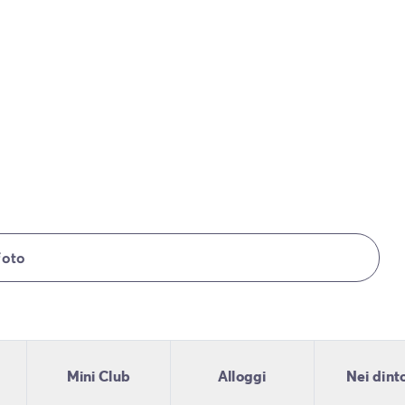
foto
Mini Club
Alloggi
Nei dint
lia