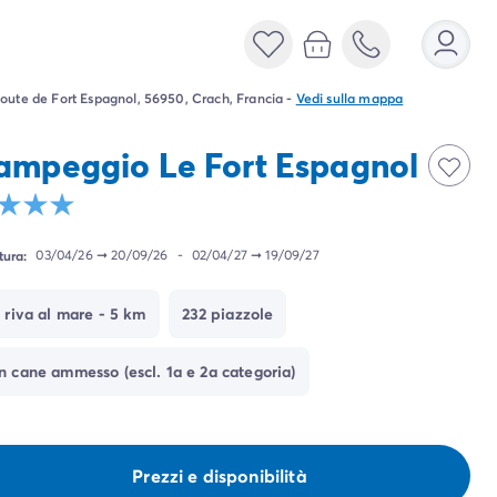
oute de Fort Espagnol, 56950, Crach, Francia
-
Vedi sulla mappa
ampeggio Le Fort Espagnol
tura:
03/04/26
➞
20/09/26
-
02/04/27
➞
19/09/27
n riva al mare - 5 km
232 piazzole
n cane ammesso (escl. 1a e 2a categoria)
Prezzi e disponibilità