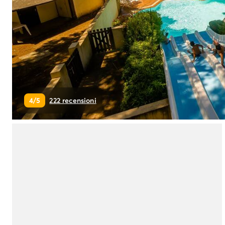
Campeggio Piemonte
Campeggio Sardegna
Campeggio Alghero
Campeggio Toscana
Campeggio Firenze
Campeggio Livorno
Campeggio Lucca
Campeggio Marina di Bibbona
4/5
222 recensioni
Campeggio San Vincenzo
Campeggio Trentino-Alto-Adige
Campeggio Veneto
Campeggio Caorle
Campeggio Lazise
Campeggio Sottomarina di Chioggia
Campeggio Venezia
Campeggio Cavallino - Treporti
Campeggio Verona
Campeggio Croazia
Campeggio Dalmazia