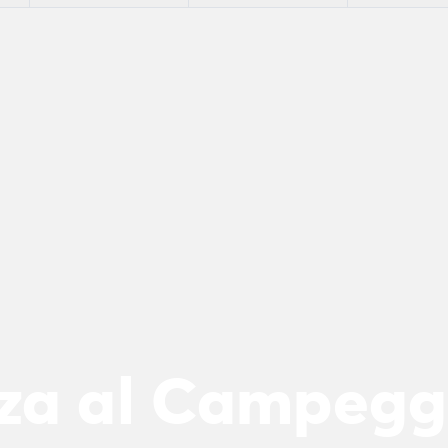
n
za al Campeggi