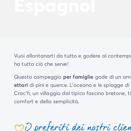
Espagnol
Vuoi allontanarti da tutto e godere al contemp
ha tutto ciò che serve!
Questo campeggio
per famiglie
gode di un amb
ettari
di pini e querce. L'oceano e le spiagge di
Crac'h, un villaggio dal tipico fascino bretone, 
comfort e della semplicità.
In loco, un
parco acquatico con scivoli e pisc
meteorologica, per tutta la stagione!
I preferiti dei nostri clie