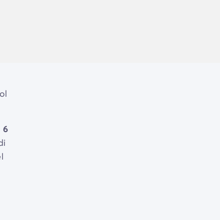
ol
 6
di
l
ne