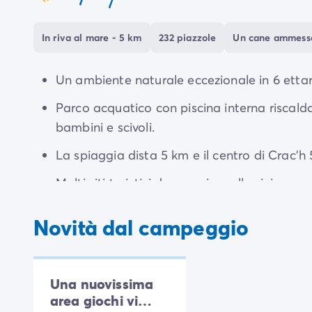
Situato
nel cuore del Golfo di Morbihan
, è il 
della Bretagna meridionale. Non ti resta che fare
In riva al mare - 5 km
232 piazzole
Un cane ammesso 
Un ambiente naturale eccezionale in 6 ettari
Parco acquatico con piscina interna riscalda
bambini e scivoli.
La spiaggia dista 5 km e il centro di Crac'h
Molti siti turistici da scoprire nelle vicinan
Vannes e Quiberon.
Novità dal campeggio
Una nuovissima
area giochi vi