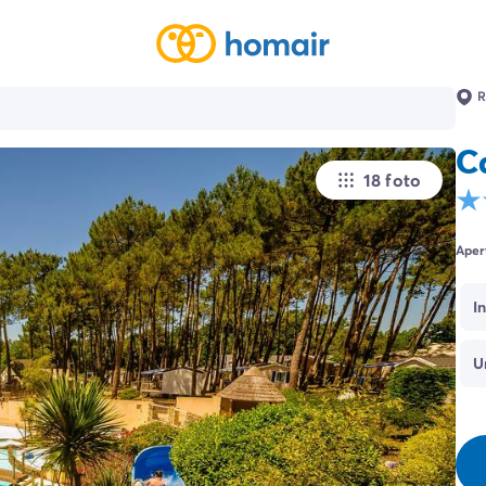
R
C
18 foto
Aper
I
U