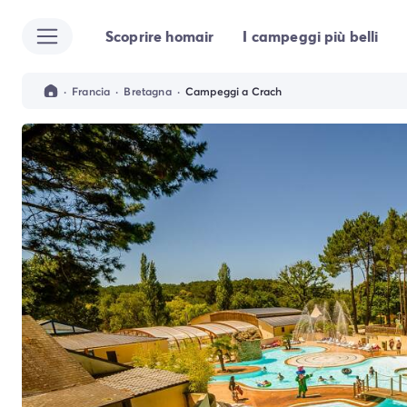
Scoprire homair
I campeggi più belli
Tutte le destinazioni
Campeggio Italia
Campeggio Abruzzo
·
Francia
·
Bretagna
·
Campeggi a Crach
Campeggio Emilia Romagna
Campeggio Cesenatico
Campeggio Ravenna
Campeggio Riccione
Campeggio Rimini
Campeggio Lazio
Campeggio Roma
Campeggio Lombardia
Campeggio Lago di Garda
Campeggio Cisano di Bardolino
Campeggio Peschiera Del Garda
Campeggio Riva del Garda
Campeggio San Felice del Benaco
Campeggio Lago Maggiore