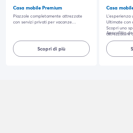
Casa mobile Premium
Casa mobile
Piazzole completamente attrezzate
L'esperienza
con servizi privati per vacanze
Ultimate con 
Premium.
Scopri uno sp
Approfitta del
attrezzature 
di alta gamma
goderti le tue
lenzuola, asci
tutta tranquill
Scopri di più
S
di fine soggio