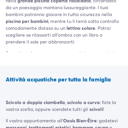
nella
grande piscina coperta riscaldata
, circondato
da un paesaggio montano lussureggiante. I tuoi
bambini potranno giocare in tutta sicurezza nella
piscina per bambini
, mentre tu li terrà sotto controllo
comodamente disteso su un
lettino solare
. Potrai
scegliere se rilassarti all'ombra con un libro o
prendere il sole per abbronzarti.
Per coloro che amano rimanere attivi, sono previsti
animazioni
e corsi di
aquagym
. La zona benessere
Oasis accoglie tutti i campeggiatori in cerca di relax.
Attività acquatiche per tutta la famiglia
Scivolo a doppia ciambella
,
scivolo a curva
: fate la
vostra scelta, oppure scendete tutti gli
scivoli
!
Il vostro appuntamento all'
Oasis Bien-Être
: godetevi
massaggi
,
trattamenti estetici
,
hammam
,
sauna
e