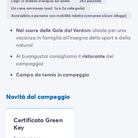
Lago (o distesa d'acqua) sul posto
263 piazzole
il bar offre giochi per tutta la famiglia.
Un cane ammesso (escl. 1a e 2a categoria)
Inoltre il campeggio dispone di una propria
base
Accessibile a persone con mobilità ridotta (compresi alcuni alloggi)
nautica
, che permette di noleggiare barche elettriche,
pedalò e molto altro.
Nel cuore delle Gole del Verdon:
ideale per una
vacanza in famiglia all'insegna dello sport e della
Tutte le nostre piazzole ti offrono pace e privacy. Che
natura!
tu preferisca un soggiorno in casa mobile o in tenda,
potrai godere di una vista mozzafiato sulle montagne.
Ai buongustai consigliamo il
ristorante
del
campeggio!
Campo da tennis in campeggio
Novità dal campeggio
Certificato Green
Key