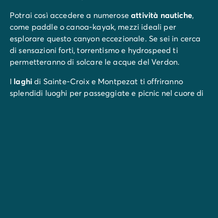
Potrai così accedere a numerose
attività nautiche
,
come paddle o canoa-kayak, mezzi ideali per
esplorare questo canyon eccezionale. Se sei in cerca
di sensazioni forti, torrentismo e hydrospeed ti
permetteranno di solcare le acque del Verdon.
I
laghi
di Sainte-Croix e Montpezat ti offriranno
splendidi luoghi per passeggiate e picnic nel cuore di
paesaggi unici. Anche le cascate di Sillans meritano
una visita. Vera e propria immagine da cartolina, la
grande cascata che cade nel bacino dalle acque
turchesi ti farà impazzire.
Nei pressi del campeggio, non perdetevi
Moustiers-
Sainte-Marie
, riconosciuto come uno dei villaggi più
belli di Francia, dove potrete passeggiare per le sue
strade pittoresche, ammirare le sue rinomate
maioliche e godervi il suo fascino autentico.