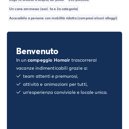
Campeggio Istria
Un cane ammesso (escl. 1a e 2a categoria)
Campeggio Francia
Campeggio Bretagna
Accessibile a persone con mobilità ridotta (compresi alcuni alloggi)
Campeggio Corsica
Campeggio Gran-Este
Campeggio Ile-de-France
Campeggio Parigi
Benvenuto
Campeggio Normandia
Campeggio Spagna
In un
campeggio Homair
trascorrerai
Campeggio Portogallo
vacanze indimenticabili grazie a:
Altre destinazioni
team attenti e premurosi,
Campeggio Germania
attività e animazioni per tutti,
Campeggio Austria
un'esperienza conviviale e locale unica.
Campeggio Stiria
Campeggio Svizzera
Campeggio Olanda
Campeggio Slovenia
Campeggio Lussemburgo
Tutte le idee di viaggio