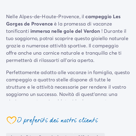
Case mobili by Roan
/it/case-mobili-a-noleggio-by-roa
La Gamma Ultimate
/it/la-gamma-ultimate
Nelle Alpes-de-Haute-Provence, il
campeggio Les
Lo spirito Homair
Gorges de Provence
è la promessa di vacanze
Vivi l'esperienza
tonificanti
immersa nelle gole del Verdon
! Durante il
L'Esperienza Homair
tuo soggiorno, potrai scoprire questo gioiello naturale
Servizi & info utili
grazie a numerose attività sportive. Il campeggio
I nostri servizi
offre anche una cornice naturale e tranquilla che ti
I nostri pacchetti ristorazione
permetterà di rilassarti all'aria aperta.
Il Servizio Clienti Homair
Prima di partire
Perfettamente adatto alle vacanze in famiglia, questo
Assicurazione di cancellazione
campeggio a quattro stelle dispone di tutte le
Modalità di pagamento
strutture e le attività necessarie per rendere il vostro
soggiorno un successo. Novità di quest'anno: una
piscina coperta e riscaldata, ideale per nuotare con
qualsiasi tempo. Il programma prevede anche sport
di squadra e un programma di intrattenimento serale
I preferiti dei nostri clienti
per farvi trascorrere un momento indimenticabile. Il
ristorante e la pizzeria offrono piatti deliziosi, mentre