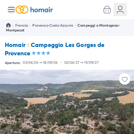
Tutte le destinazioni
Campeggio Italia
·
Francia
·
Provenza Costa Azzurra
·
Campeggi a Montagnac-
Campeggio Abruzzo
Montpezat
Campeggio Emilia Romagna
Campeggio Cesenatico
Homair
Campeggio Les Gorges de
Campeggio Ravenna
Provence
Campeggio Riccione
Campeggio Rimini
Apertura:
03/04/26
➞
18/09/26
-
02/04/27
➞
19/09/27
Campeggio Lazio
Campeggio Roma
Campeggio Lombardia
Campeggio Lago di Garda
Campeggio Cisano di Bardolino
Campeggio Peschiera Del Garda
Campeggio Riva del Garda
Campeggio San Felice del Benaco
Campeggio Lago Maggiore