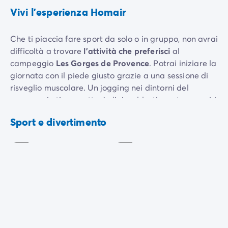
Vivi l'esperienza Homair
Che ti piaccia fare sport da solo o in gruppo, non avrai
difficoltà a trovare
l’attività che preferisci
al
campeggio
Les Gorges de Provence
. Potrai iniziare la
giornata con il piede giusto grazie a una sessione di
risveglio muscolare. Un jogging nei dintorni del
campeggio ti permetterà di riscaldarti mentre ammiri
la bellezza dei paesaggi. Potrai anche dedicarti ad
Tennis
Pallavolo
Sport e divertimento
attività collettive facendo una partita di calcio o
Incluso
Incluso
pallacanestro.
Immerso tra le scogliere e il fiume nel cuore delle Gole
del Verdon, è inoltre possibile fare una gita in canoa,
kayak, pedalò o barca elettrica.
Il nostro team di animatori propone anche sessioni di
Giocco
Campo
di
sport di gruppo
. Un campo da tennis a tue
multisport
bocce
disposizione ti permetterà di fare una partita in una