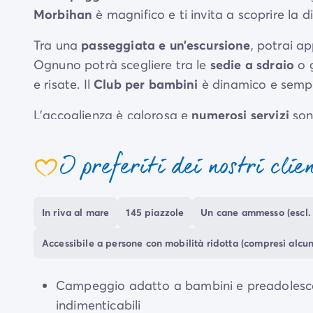
Morbihan
è magnifico e ti invita a scoprire la d
Tra una
passeggiata e un’escursione
, potrai a
Ognuno potrà scegliere tra le
sedie a sdraio
o 
e risate. Il
Club per bambini
è dinamico e semp
L'accoglienza è calorosa e
numerosi servizi
son
accoglienti e munite di ogni comfort
, indipen
tranquille
.
I preferiti dei nostri clie
Per tutta la stagione, potrai accedere gratuit
Kermario
.
In riva al mare
145 piazzole
Un cane ammesso (escl. 
Accessibile a persone con mobilità ridotta (compresi alcuni
Campeggio adatto a bambini e preadolesc
indimenticabili