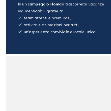
In un
campeggio Homair
trascorrerai vacanze
Campeggio Istria
Campeggio Francia
indimenticabili grazie a:
Campeggio Bretagna
team attenti e premurosi,
Campeggio Corsica
attività e animazioni per tutti,
Campeggio Gran-Este
un'esperienza conviviale e locale unica.
Campeggio Ile-de-France
Campeggio Parigi
Campeggio Normandia
Campeggio Spagna
Campeggio Portogallo
Altre destinazioni
Campeggio Germania
Campeggio Austria
Campeggio Stiria
Campeggio Svizzera
Campeggio Olanda
Campeggio Slovenia
Campeggio Lussemburgo