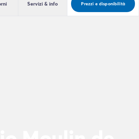
orni
Servizi & info
Prezzi e disponibilità
io Moulin de