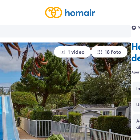
R
H
1 video
18 foto
d
Aper
I
U
A
a