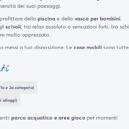
iversità dei suoi paesaggi.
pprofittare della
piscina
e della
vasca per bambini
.
gli
scivoli
, tra relax assoluto o sensazioni forti, tra schi
re molto apprezzato.
o messi a tua disposizione. Le
case mobili
sono tutte
dentemente dal budget, e le
piazzole piacevoli e
nti
amente e liberamente al vicino campeggio
Domaine d
1a e 2a categoria)
 alloggi)
enti:
parco acquatico e aree gioco
per momenti