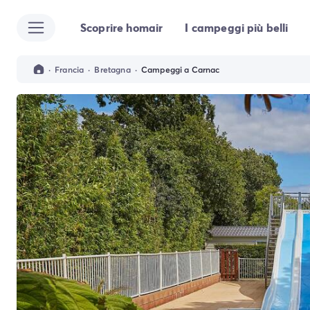
Scoprire homair
I campeggi più belli
Tutte le destinazioni
Campeggio Italia
Campeggio Abruzzo
·
Francia
·
Bretagna
·
Campeggi a Carnac
Campeggio Emilia Romagna
Campeggio Cesenatico
Campeggio Ravenna
Campeggio Riccione
Campeggio Rimini
Campeggio Lazio
Campeggio Roma
Campeggio Lombardia
Campeggio Lago di Garda
Campeggio Cisano di Bardolino
Campeggio Peschiera Del Garda
Campeggio Riva del Garda
Campeggio San Felice del Benaco
Campeggio Lago Maggiore