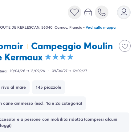
OUTE DE KERLESCAN, 56340, Carnac, Francia
-
Vedi sulla mappa
omair
Campeggio Moulin
e Kermaux
tura:
10/04/26
➞
13/09/26
-
09/04/27
➞
12/09/27
n riva al mare
145 piazzole
n cane ammesso (escl. 1a e 2a categoria)
ccessibile a persone con mobilità ridotta (compresi alcuni
lloggi)