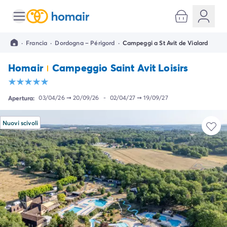
Tutte le destinazioni
Campeggio Italia
·
Francia
·
Dordogna – Périgord
·
Campeggi a St Avit de Vialard
Campeggio Abruzzo
Campeggio Emilia Romagna
Homair
Campeggio Saint Avit Loisirs
Campeggio Cesenatico
Campeggio Ravenna
Campeggio Riccione
Apertura:
03/04/26
➞
20/09/26
-
02/04/27
➞
19/09/27
Campeggio Rimini
Campeggio Lazio
Nuovi scivoli
Campeggio Roma
Campeggio Lombardia
Campeggio Lago di Garda
Campeggio Cisano di Bardolino
Campeggio Peschiera Del Garda
Campeggio Riva del Garda
Campeggio San Felice del Benaco
Campeggio Lago Maggiore