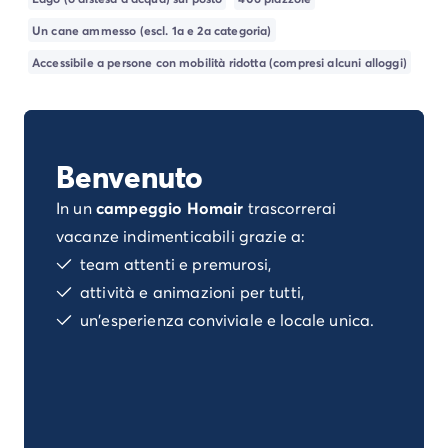
Campeggio Istria
Un cane ammesso (escl. 1a e 2a categoria)
Campeggio Francia
Campeggio Bretagna
Accessibile a persone con mobilità ridotta (compresi alcuni alloggi)
Campeggio Corsica
Campeggio Gran-Este
Campeggio Ile-de-France
Campeggio Parigi
Benvenuto
Campeggio Normandia
Campeggio Spagna
In un
campeggio Homair
trascorrerai
Campeggio Portogallo
vacanze indimenticabili grazie a:
Altre destinazioni
team attenti e premurosi,
Campeggio Germania
attività e animazioni per tutti,
Campeggio Austria
un'esperienza conviviale e locale unica.
Campeggio Stiria
Campeggio Svizzera
Campeggio Olanda
Campeggio Slovenia
Campeggio Lussemburgo
Tutte le idee di viaggio