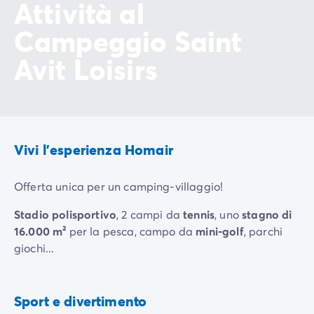
Attività al
Campeggio Saint
Avit Loisirs
Vivi l'esperienza Homair
Offerta unica per un camping-villaggio!
Stadio polisportivo
, 2 campi da
tennis
, uno
stagno di
16.000 m²
per la pesca, campo da
mini-golf
, parchi
giochi...
Per trascorrere giornate all’insegna dello sport che vi
Tonificazione
sembreranno sempre troppo brevi!
Aquagym
muscolare
Sport e divertimento
Incluso
Incluso