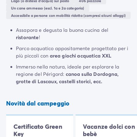
Lago (o distesa d'acqua) sul posto
406 piazzole
tutti.
Un cane ammesso (escl. 1a e 2a categoria)
Accessibile a persone con mobilità ridotta (compresi alcuni alloggi)
Esplora la regione del
Périgord
in famiglia: scendi in
canoa lungo la Dordogna, esplora le grotte di
Assapora e degusta la buona cucina del
Lascaux, Sarlat, i giardini di Marqueyssac e visita i
ristorante
!
castelli di Beynac e Castelnaud.
Parco acquatico appositamente progettato per i
più piccoli con
area giochi acquatica XXL
Immerso nella natura, ideale per esplorare la
regione del Périgord:
canoa sulla Dordogna,
grotte di Lascaux, castelli storici, ecc.
Novità dal campeggio
Certificato Green
Vacanze dolci con
Key
bebè