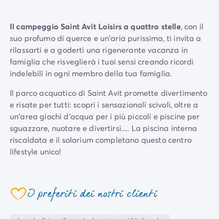
Case mobili by Roan
/it/case-mobili-a-noleggio-by-roa
La Gamma Ultimate
/it/la-gamma-ultimate
Il campeggio Saint Avit Loisirs a quattro stelle
, con il
Lo spirito Homair
suo profumo di querce e un'aria purissima, ti invita a
Vivi l'esperienza
rilassarti e a goderti una rigenerante vacanza in
L'Esperienza Homair
famiglia che risveglierà i tuoi sensi creando ricordi
Servizi & info utili
indelebili in ogni membro della tua famiglia.
I nostri servizi
I nostri pacchetti ristorazione
Il parco acquatico di Saint Avit promette divertimento
Il Servizio Clienti Homair
e risate per tutti: scopri i sensazionali scivoli, oltre a
Prima di partire
un'area giochi d'acqua per i più piccoli e piscine per
Assicurazione di cancellazione
sguazzare, nuotare e divertirsi.... La piscina interna
Modalità di pagamento
riscaldata e il solarium completano questo centro
lifestyle unico!
Le attività allieteranno grandi e piccini con in
programma
pesca
per i momenti di calma in
I preferiti dei nostri clienti
compagnia,
tornei sportivi, laboratori creativi e
serate animate
. Saint Avit offre una miriade di
servizi,
tempo libero, intrattenimento
e
attività ludiche
per