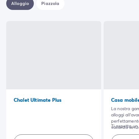
Alloggio
Piazzola
Chalet Ultimate Plus
Casa mobile
La nostra ga
alloggi all'av
perfettament
Ti aspetta un
vacanza senza
campeggio!
delle dotazion