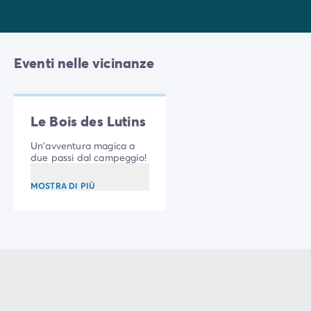
di Commarque a Les Eyzies, Castello di Milandes a
Castelnaud la Chapelle...
Eventi nelle vicinanze
Le Bois des Lutins
Un'avventura magica a
due passi dal campeggio!
MOSTRA DI PIÙ