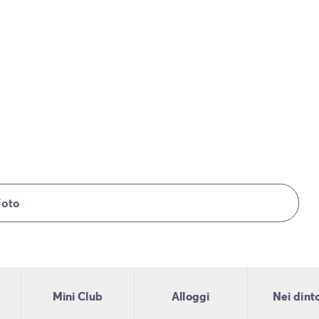
foto
Mini Club
Alloggi
Nei dint
lia