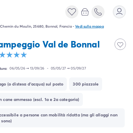
 Chemin du Moulin, 25680, Bonnal, Francia
-
Vedi sulla mappa
ampeggio Val de Bonnal
tura:
06/05/26
➞
13/09/26
-
05/05/27
➞
05/09/27
ago (o distesa d'acqua) sul posto
300 piazzole
n cane ammesso (escl. 1a e 2a categoria)
ccessibile a persone con mobilità ridotta (ma gli alloggi non
o sono)