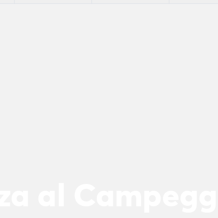
n
za al Campeggi