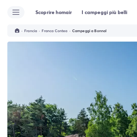
Scoprire homair
I campeggi più belli
Tutte le destinazioni
Campeggio Italia
Campeggio Abruzzo
·
Francia
·
Franca Contea
·
Campeggi a Bonnal
Campeggio Emilia Romagna
Campeggio Cesenatico
Campeggio Ravenna
Campeggio Riccione
Campeggio Rimini
Campeggio Lazio
Campeggio Roma
Campeggio Lombardia
Campeggio Lago di Garda
Campeggio Cisano di Bardolino
Campeggio Peschiera Del Garda
Campeggio Riva del Garda
Campeggio San Felice del Benaco
Campeggio Lago Maggiore