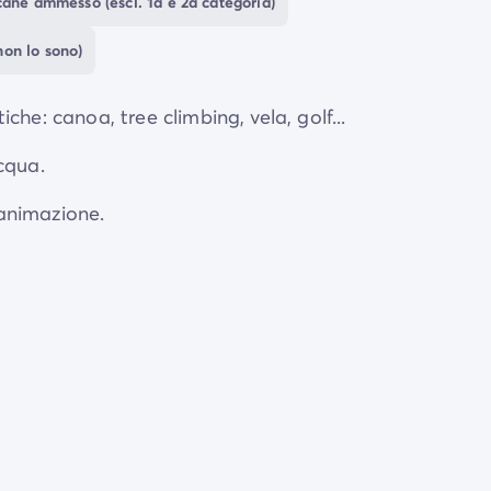
ane ammesso (escl. 1a e 2a categoria)
non lo sono)
iche: canoa, tree climbing, vela, golf...
acqua.
 animazione.