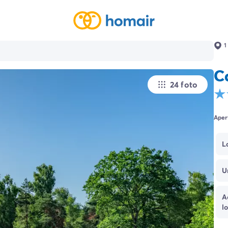
1
C
24 foto
Aper
L
U
A
l