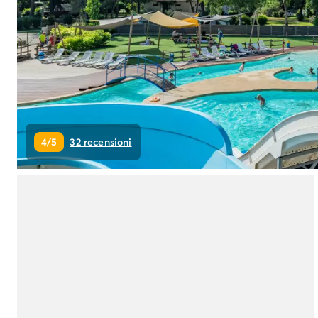
Campeggio Piemonte
Campeggio Sardegna
Campeggio Alghero
Campeggio Toscana
Campeggio Firenze
Campeggio Livorno
Campeggio Lucca
Campeggio Marina di Bibbona
4/5
32 recensioni
Campeggio San Vincenzo
Campeggio Trentino-Alto-Adige
Campeggio Veneto
Campeggio Caorle
Campeggio Lazise
Campeggio Sottomarina di Chioggia
Campeggio Venezia
Campeggio Cavallino - Treporti
Campeggio Verona
Campeggio Croazia
Campeggio Dalmazia