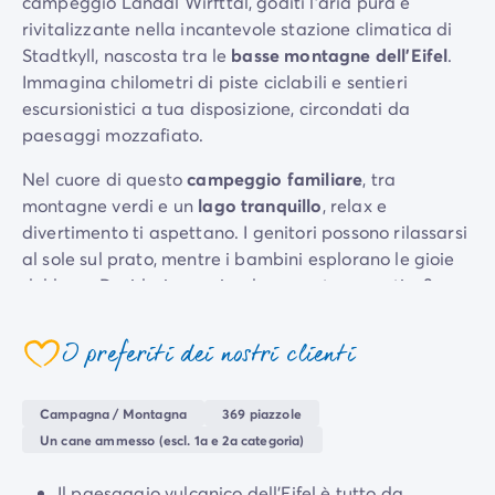
campeggio Landal Wirfttal, goditi l'aria pura e
Per tema
rivitalizzante nella incantevole stazione climatica di
Campeggi con cani
Stadtkyll, nascosta tra le
basse montagne dell'Eifel
.
Campeggi in montagna
Immagina chilometri di piste ciclabili e sentieri
Campeggio a 3 stelle
escursionistici a tua disposizione, circondati da
Campeggio a 4 stelle
paesaggi mozzafiato.
Campeggio a 5 stelle
Nel cuore di questo
campeggio familiare
, tra
Campeggio al lago
montagne verdi e un
lago tranquillo
, relax e
Campeggio all'insegna della natura
divertimento ti aspettano. I genitori possono rilassarsi
Campeggio con bambini
al sole sul prato, mentre i bambini esplorano le gioie
Campeggio con Club Adolescenti
del lago. Desideri una piccola avventura nautica?
Campeggio con Club Bambini
Noleggia un pedalò o una barca a vela e naviga sulle
Campeggio con Parco Acquatico
acque tranquille.
Campeggio con piscina riscaldata
I preferiti dei nostri clienti
Campeggio con spa
E dopo lo sforzo, il riposo nella
sauna rilassante
.
Campeggio in riva al mare
Immagina di uscire disteso e rinvigorito, pronto per
Campagna / Montagna
369 piazzole
Campeggio per famiglie
nuove avventure.
Un cane ammesso (escl. 1a e 2a categoria)
Campeggio vicino alle città mitiche
Per destinazione
Il paesaggio vulcanico dell'Eifel è tutto da