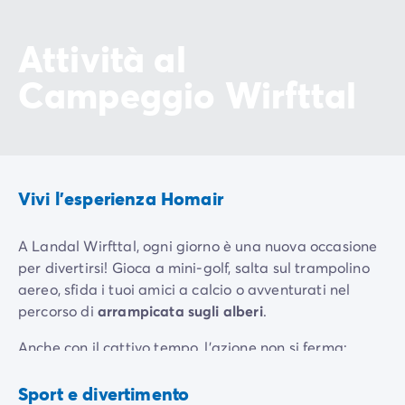
Attività al
Campeggio Wirfttal
Vivi l'esperienza Homair
A Landal Wirfttal, ogni giorno è una nuova occasione
per divertirsi! Gioca a mini-golf, salta sul trampolino
aereo, sfida i tuoi amici a calcio o avventurati nel
percorso di
arrampicata sugli alberi
.
Anche con il cattivo tempo, l'azione non si ferma:
Aera
recati nella
sala attività NXT LVL
per continuare
di
Parete di
giocchi
arrampicata
l'avventura!
Sport e divertimento