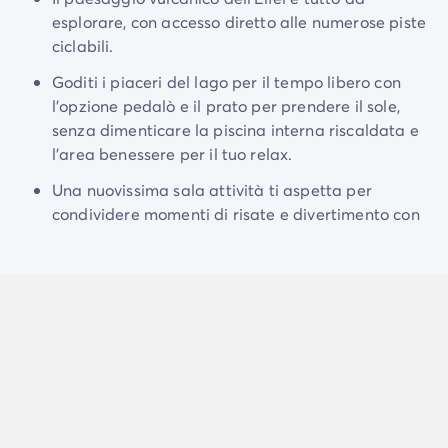
Campeggio Adriatico
esplorare, con accesso diretto alle numerose piste
Campeggio Costa Azzurra
ciclabili.
Campeggio Gardaland
Campeggio Isola d'elba
Goditi i piaceri del lago per il tempo libero con
Campeggio Mediterraneo
l'opzione pedalò e il prato per prendere il sole,
Campeggio Paesi Baschi
senza dimenticare la piscina interna riscaldata e
Campeggio Provenza
l'area benessere per il tuo relax.
Offerte promozionali
Una nuovissima sala attività ti aspetta per
Offerte lampo
/it/promozioni
condividere momenti di risate e divertimento con
Vantaggi & buone offerte
la famiglia e gli amici.
Programma Presenta un Amico
Programma Privilege
Nuovi campeggi 2026
I nostri affitti
Case mobili
/it/tipi-di-bungalow
Alloggi insoliti
/it/altri-tipi-di-alloggio
Piazzole
/it/piazzola-campeggio
Case mobili per PMR
/it/case-mobili-pmr
Case mobili per famiglie numerose
/it/case-mobili-famig