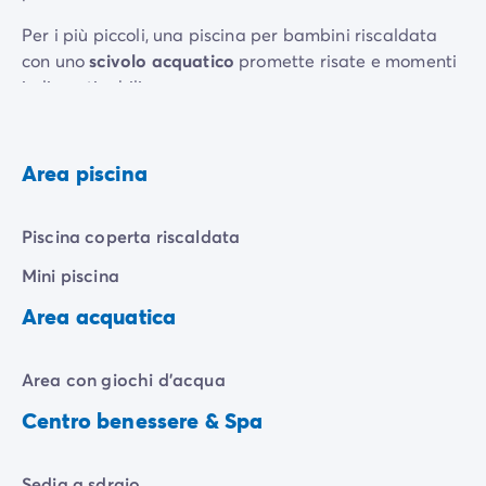
Per i più piccoli, una piscina per bambini riscaldata
con uno
scivolo acquatico
promette risate e momenti
indimenticabili.
Tra un tuffo e l'altro, perché non rilassarsi su una
comoda sdraio? Immagina di essere disteso e
Area piscina
rilassato, mentre i tuoi bambini giocano in tutta
sicurezza. Il campeggio Landal Wirfttal in Germania è
il luogo perfetto per vacanze acquatiche e rilassate in
Piscina coperta riscaldata
famiglia.
Mini piscina
Area acquatica
Area con giochi d'acqua
Centro benessere & Spa
Sedia a sdraio