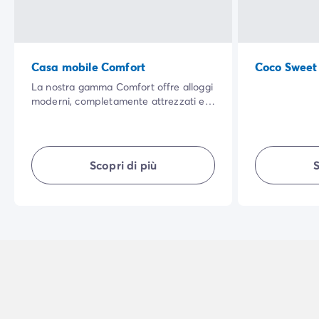
Casa mobile Comfort
Coco Sweet
La nostra gamma Comfort offre alloggi
moderni, completamente attrezzati e
con un'ampia zona giorno per tutti.
Ben arredata, ti garantisce comfort,
semplicità, privacy... per una vacanza
all'aria aperta indimenticabile.
Scopri di più
S