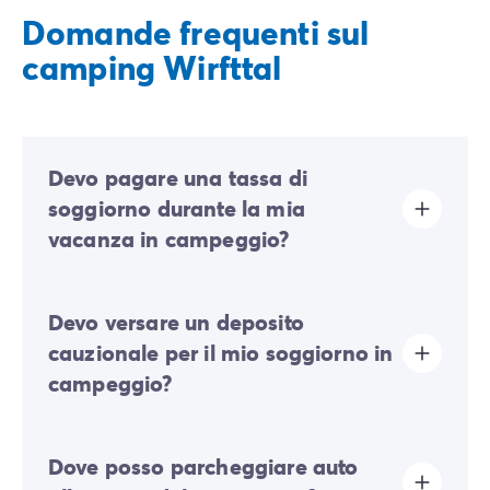
Domande frequenti sul
camping Wirfttal
Devo pagare una tassa di
soggiorno durante la mia
vacanza in campeggio?
La tassa di soggiorno è prevista in quasi tutte le
Devo versare un deposito
località turistiche. Dovrai quindi pagarla al momento
della registrazione online o una volta arrivato sul
cauzionale per il mio soggiorno in
posto.
campeggio?
Sì, vi sarà richiesto un deposito cauzionale al momento
Dove posso parcheggiare auto
del vostro check-in online o una volta arrivati in loco.