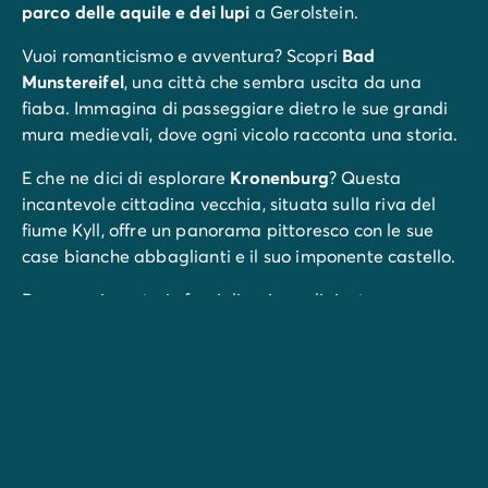
parco delle aquile e dei lupi
a Gerolstein.
Vuoi romanticismo e avventura? Scopri
Bad
Munstereifel
, una città che sembra uscita da una
fiaba. Immagina di passeggiare dietro le sue grandi
mura medievali, dove ogni vicolo racconta una storia.
E che ne dici di esplorare
Kronenburg
? Questa
incantevole cittadina vecchia, situata sulla riva del
fiume Kyll, offre un panorama pittoresco con le sue
case bianche abbaglianti e il suo imponente castello.
Per una giornata in famiglia piena di risate e
avventura, dirigiti verso il
parco divertimenti Hansa-
Park
!
E per gli appassionati di emozioni forti, preparati a
un'esperienza indimenticabile sul
circuito
Nürburgring
, a soli 40 km da Landal Wirfttal.