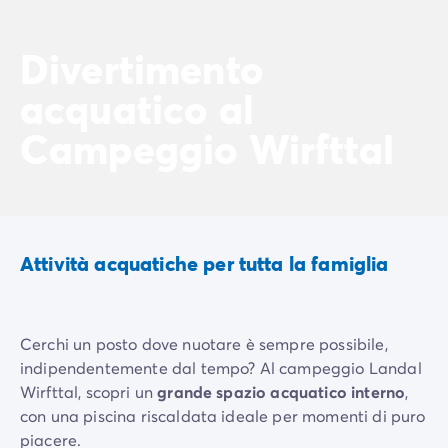
Case mobili by Roan
/it/case-mobili-a-noleggio-by-roa
La Gamma Ultimate
/it/la-gamma-ultimate
Divertimento
Lo spirito Homair
Vivi l'esperienza
acquatico al
L'Esperienza Homair
Servizi & info utili
Campeggio Wirfttal
I nostri servizi
I nostri pacchetti ristorazione
Il Servizio Clienti Homair
Prima di partire
Assicurazione di cancellazione
Attività acquatiche per tutta la famiglia
Modalità di pagamento
Cerchi un posto dove nuotare è sempre possibile,
indipendentemente dal tempo? Al campeggio Landal
Wirfttal, scopri un
grande spazio acquatico interno
,
con una piscina riscaldata ideale per momenti di puro
piacere.