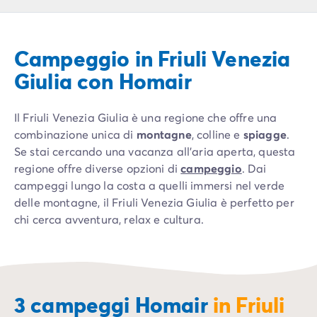
Campeggio Piemonte
Campeggio Sardegna
Campeggio Alghero
Campeggio in Friuli Venezia
Campeggio Toscana
Campeggio Firenze
Giulia con Homair
Campeggio Livorno
Campeggio Lucca
Il Friuli Venezia Giulia è una regione che offre una
Campeggio Marina di Bibbona
combinazione unica di
montagne
, colline e
spiagge
.
Campeggio San Vincenzo
Se stai cercando una vacanza all'aria aperta, questa
Campeggio Trentino-Alto-Adige
regione offre diverse opzioni di
campeggio
. Dai
Campeggio Veneto
campeggi lungo la costa a quelli immersi nel verde
Campeggio Caorle
delle montagne, il Friuli Venezia Giulia è perfetto per
Campeggio Lazise
chi cerca avventura, relax e cultura.
Campeggio Sottomarina di Chioggia
Campeggio Venezia
Campeggio Cavallino - Treporti
Campeggio Verona
Campeggio Croazia
3 campeggi Homair
in Friuli
Campeggio Dalmazia