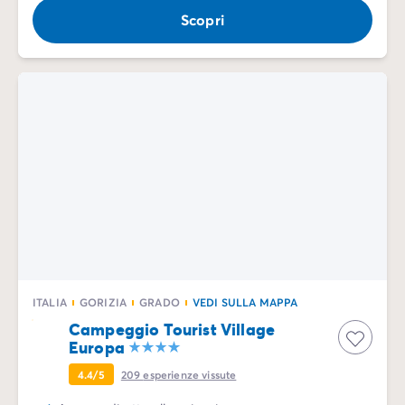
Case mobili by Roan
/it/case-mobili-a-noleggio-by-roa
Scopri
La Gamma Ultimate
/it/la-gamma-ultimate
Lo spirito Homair
Vivi l'esperienza
L'Esperienza Homair
Servizi & info utili
I nostri servizi
I nostri pacchetti ristorazione
Il Servizio Clienti Homair
Prima di partire
Assicurazione di cancellazione
Modalità di pagamento
ITALIA
GORIZIA
GRADO
VEDI SULLA MAPPA
Campeggio Tourist Village
Europa
4.4/5
209
esperienze vissute