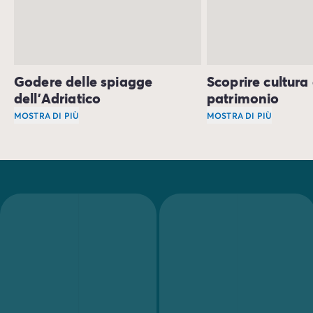
Godere delle spiagge
Scoprire cultura
dell’Adriatico
patrimonio
MOSTRA DI PIÙ
MOSTRA DI PIÙ
Le spiagge di Grado, Lignano Sabbiadoro e lungo la
Trieste
, con
Piazza U
cost
Assaggia i piatti tipi