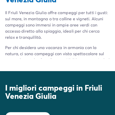
Il Friuli Venezia Giulia offre campeggi per tutti i gusti:
sul mare, in montagna o tra colline e vigneti. Alcuni
campeggi sono immersi in ampie aree verdi con
accesso diretto alla spiaggia, ideali per chi cerca
relax e tranquillità.
Per chi desidera una vacanza in armonia con la
natura, ci sono campeggi con vista spettacolare sul
mare o immersi nel verde, con attività per avventurieri
e famiglie. Strutture di lusso a 4 o 5 stelle offrono
piscine, centri benessere, ristoranti gourmet e comfort
moderni per un soggiorno esclusivo.
I migliori campeggi in Friuli
Per i più piccoli, molti campeggi propongono
Venezia Giulia
animazione, laboratori creativi e spazi sicuri dove
divertirsi in tutta tranquillità.