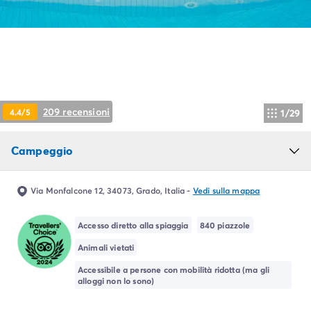
Campeggio Piemonte
Campeggio Sardegna
Campeggio Alghero
Campeggio Toscana
Campeggio Firenze
Campeggio Livorno
Campeggio Lucca
209 recensioni
4.4/5
1/29
Campeggio Marina di Bibbona
Campeggio San Vincenzo
Campeggio
Campeggio Trentino-Alto-Adige
Campeggio Veneto
Campeggio Caorle
Via Monfalcone 12, 34073, Grado, Italia
-
Vedi sulla mappa
Campeggio Lazise
Campeggio Sottomarina di Chioggia
Accesso diretto alla spiaggia
840 piazzole
Campeggio Venezia
Animali vietati
Campeggio Cavallino - Treporti
Campeggio Verona
Accessibile a persone con mobilità ridotta (ma gli
alloggi non lo sono)
Campeggio Croazia
Campeggio Dalmazia