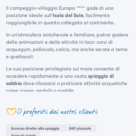
Per tema
Il campeggio-villaggio Europa **** gode di una
Campeggi con cani
posizione ideale sull'
Isola del Sole
, facilmente
Campeggi in montagna
raggiungibile in quanto collegata al continente.
Campeggio a 3 stelle
In un'atmosfera amichevole e familiare, potrai godere
Campeggio a 4 stelle
delle animazioni e delle attività in loco: corsi di
Campeggio a 5 stelle
acquagym, pallavolo, calcio, ma anche serate a tema
Campeggio al lago
e spettacoli.
Campeggio all'insegna della natura
Campeggio con bambini
La sua posizione privilegiata sul mare consente di
Campeggio con Club Adolescenti
accedere rapidamente a una vasta
spiaggia di
Campeggio con Club Bambini
sabbia
dove rilassarsi o praticare attività acquatiche
Campeggio con Parco Acquatico
come canoa, pedalò o paddle.
Campeggio con piscina riscaldata
Campeggio con spa
Campeggio in riva al mare
I preferiti dei nostri clienti
Campeggio per famiglie
Campeggio vicino alle città mitiche
Accesso diretto alla spiaggia
840 piazzole
Per destinazione
Animali vietati