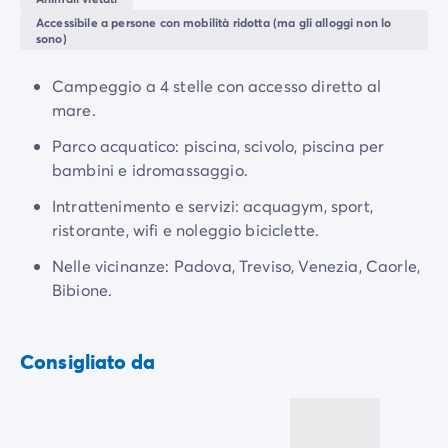
Campeggio Adriatico
Accessibile a persone con mobilità ridotta (ma gli alloggi non lo
Campeggio Costa Azzurra
sono)
Campeggio Gardaland
Campeggio Isola d'elba
Campeggio a 4 stelle con accesso diretto al
Campeggio Mediterraneo
mare.
Campeggio Paesi Baschi
Parco acquatico: piscina, scivolo, piscina per
Campeggio Provenza
bambini e idromassaggio.
Offerte promozionali
Offerte lampo
/it/promozioni
Intrattenimento e servizi: acquagym, sport,
Vantaggi & buone offerte
ristorante, wifi e noleggio biciclette.
Programma Presenta un Amico
Nelle vicinanze: Padova, Treviso, Venezia, Caorle,
Programma Privilege
Bibione.
Nuovi campeggi 2026
I nostri affitti
Case mobili
/it/tipi-di-bungalow
Consigliato da
Alloggi insoliti
/it/altri-tipi-di-alloggio
Piazzole
/it/piazzola-campeggio
Case mobili per PMR
/it/case-mobili-pmr
Case mobili per famiglie numerose
/it/case-mobili-famig