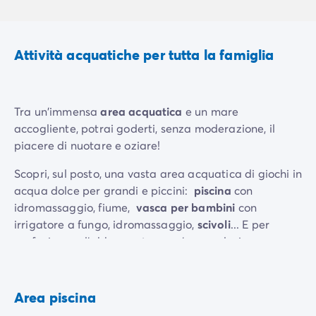
Attività acquatiche per tutta la famiglia
Tra un'immensa
area acquatica
e un mare
accogliente, potrai goderti, senza moderazione, il
piacere di nuotare e oziare!
Scopri, sul posto, una vasta area acquatica di giochi in
acqua dolce per grandi e piccini:
piscina
con
idromassaggio, fiume,
vasca per bambini
con
irrigatore a fungo, idromassaggio,
scivoli
... E per
perfezionare l'abbronzatura, un'area solarium con
sedie a sdraio e ombrelloni circonda questo spazio
acquatico.
Area piscina