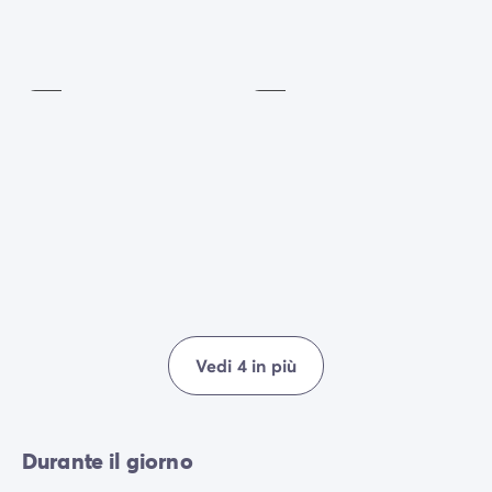
Tennis
Pallacanestro
A
pagamento
Incluso
Vedi 4 in più
Durante il giorno