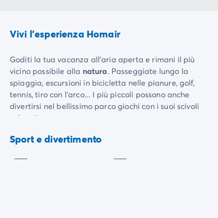
Vivi l'esperienza Homair
Goditi la tua vacanza all'aria aperta e rimani il più
vicino possibile alla
natura
. Passeggiate lungo la
spiaggia, escursioni in bicicletta nelle pianure, golf,
tennis, tiro con l'arco... I più piccoli possono anche
divertirsi nel bellissimo parco giochi con i suoi scivoli
colorati.
Ping-
Aquagym
pong
In alta stagione, gli animatori del campeggio
Sport e divertimento
Incluso
Incluso
organizzano anche una serie di attività ed eventi:
corsi di acquagym, tornei sportivi, club per bambini e
ragazzi, spettacoli, ecc.