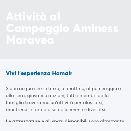
Attività al
Campeggio Aminess
Maravea
Vivi l'esperienza Homair
Sia in acqua che in terra, al mattino, al pomeriggio o
alla sera, giovani o anziani, tutti i membri della
famiglia troveranno un'attività per rilassarsi,
rimettersi in forma o semplicemente divertirsi.
Le attrezzature e gli spazi disponibili
sono altrettante
Mini-
occasioni per riunire la famiglia intorno a
grandi
Tennis
golf