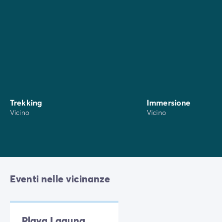
segreto. Fai una visita, ad esempio, alla vicina
tenuta
di Moreno Ivancic
e in un altro giorno alla
tenuta
Kozlović
.
Trekking
Immersione
Vicino
Vicino
Eventi nelle vicinanze
Plava Laguna