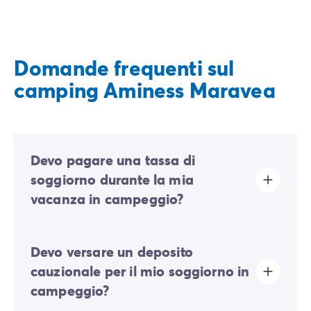
Domande frequenti sul
camping Aminess Maravea
Devo pagare una tassa di
soggiorno durante la mia
vacanza in campeggio?
La tassa di soggiorno è prevista in quasi tutte le
Devo versare un deposito
località turistiche. Dovrai quindi pagarla al momento
della registrazione online o una volta arrivato sul
cauzionale per il mio soggiorno in
posto.
campeggio?