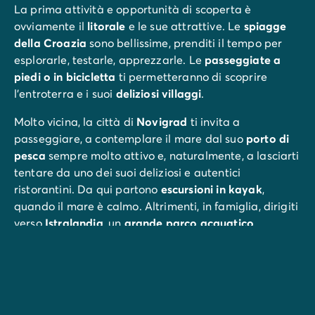
La prima attività e opportunità di scoperta è
ovviamente il
litorale
e le sue attrattive. Le
spiagge
della Croazia
sono bellissime, prenditi il tempo per
esplorarle, testarle, apprezzarle. Le
passeggiate a
piedi o in bicicletta
ti permetteranno di scoprire
l'entroterra e i suoi
deliziosi villaggi
.
Molto vicina, la città di
Novigrad
ti invita a
passeggiare, a contemplare il mare dal suo
porto di
pesca
sempre molto attivo e, naturalmente, a lasciarti
tentare da uno dei suoi deliziosi e autentici
ristorantini. Da qui partono
escursioni in kayak
,
quando il mare è calmo. Altrimenti, in famiglia, dirigiti
verso
Istralandia
, un
grande parco acquatico
perfettamente attrezzato.
I genitori potranno fare una
gita romantica tra i
vigneti
e non mancheranno di visitare una cantina e
degustare uno di quei deliziosi vini di cui il paese ha il