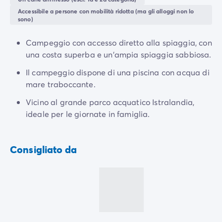
Campeggio Adriatico
un piacevole barbecue o trascorrere un pomeriggio
Accessibile a persone con mobilità ridotta (ma gli alloggi non lo
Campeggio Costa Azzurra
fresco ed energico a
Istralandia
? In entrambi i casi
sono)
Campeggio Gardaland
sarà una bellissima giornata, e tutti balleranno la sera
Campeggio Isola d'elba
sotto i lampioni!
Campeggio con accesso diretto alla spiaggia, con
Campeggio Mediterraneo
una costa superba e un'ampia spiaggia sabbiosa.
Campeggio Paesi Baschi
Il campeggio dispone di una piscina con acqua di
Campeggio Provenza
mare traboccante.
Offerte promozionali
Offerte lampo
/it/promozioni
Vicino al grande parco acquatico Istralandia,
Vantaggi & buone offerte
ideale per le giornate in famiglia.
Programma Presenta un Amico
Programma Privilege
Nuovi campeggi 2026
Consigliato da
I nostri affitti
Case mobili
/it/tipi-di-bungalow
Alloggi insoliti
/it/altri-tipi-di-alloggio
Piazzole
/it/piazzola-campeggio
Case mobili per PMR
/it/case-mobili-pmr
Case mobili per famiglie numerose
/it/case-mobili-famig