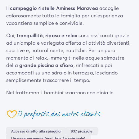
Per tema
Il
campeggio 4 stelle Aminess Maravea
accoglie
Campeggi con cani
calorosamente tutta la famiglia per un'esperienza
Campeggi in montagna
vacanziera semplice e conviviale.
Campeggio a 3 stelle
Qui,
tranquillità, riposo e relax
sono assicurati grazie
Campeggio a 4 stelle
ad un'ampia e variegata offerta di attività divertenti,
Campeggio a 5 stelle
sportive e, naturalmente, nautiche. Per un puro
Campeggio al lago
momento di relax, immergiti nelle acque salmastre
Campeggio all'insegna della natura
della
grande piscina a sfioro
, rinfrescati e poi
Campeggio con bambini
accomodati su una sdraio in terrazza, lasciando
Campeggio con Club Adolescenti
semplicemente trascorrere il tempo.
Campeggio con Club Bambini
Campeggio con Parco Acquatico
Nel frattempo, i bambini scoprono con gioia le
Campeggio con piscina riscaldata
molteplici opportunità di divertimento offerte dallo
Campeggio con spa
scivolo
e dai
getti d'acqua
, prima di cimentarsi in
Campeggio in riva al mare
I preferiti dei nostri clienti
interminabili
partite di ping-pong
.
Campeggio per famiglie
Campeggio vicino alle città mitiche
Tutti si ritrovano in spiaggia per discutere del
Accesso diretto alla spiaggia
837 piazzole
Per destinazione
programma del giorno successivo: invitare i vicini per
Un cane ammesso (escl. 1a e 2a categoria)