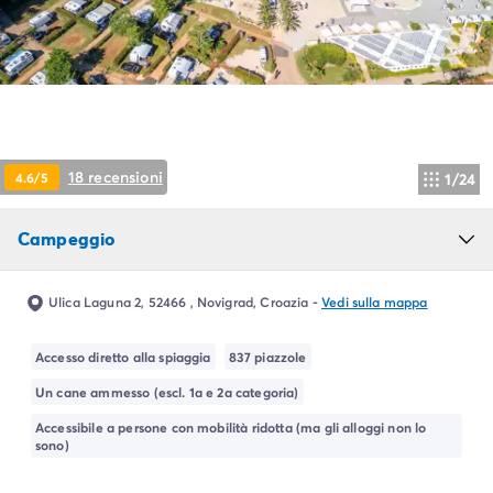
Campeggio Piemonte
Campeggio Sardegna
Campeggio Alghero
Campeggio Toscana
Campeggio Firenze
Campeggio Livorno
Campeggio Lucca
18 recensioni
4.6/5
1/24
Campeggio Marina di Bibbona
Campeggio San Vincenzo
Campeggio
Campeggio Trentino-Alto-Adige
Campeggio Veneto
Campeggio Caorle
Ulica Laguna 2, 52466 , Novigrad, Croazia
-
Vedi sulla mappa
Campeggio Lazise
Campeggio Sottomarina di Chioggia
Accesso diretto alla spiaggia
837 piazzole
Campeggio Venezia
Un cane ammesso (escl. 1a e 2a categoria)
Campeggio Cavallino - Treporti
Campeggio Verona
Accessibile a persone con mobilità ridotta (ma gli alloggi non lo
sono)
Campeggio Croazia
Campeggio Dalmazia