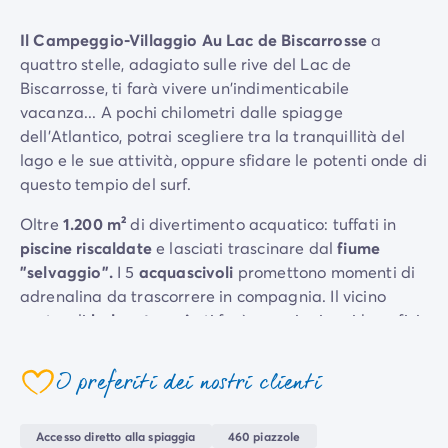
Per tema
Il Campeggio-Villaggio Au Lac de Biscarrosse
a
Campeggi con cani
quattro stelle, adagiato sulle rive del Lac de
Campeggi in montagna
Biscarrosse, ti farà vivere un'indimenticabile
Campeggio a 3 stelle
vacanza... A pochi chilometri dalle spiagge
Campeggio a 4 stelle
dell'Atlantico, potrai scegliere tra la tranquillità del
Campeggio a 5 stelle
lago e le sue attività, oppure sfidare le potenti onde di
Campeggio al lago
questo tempio del surf.
Campeggio all'insegna della natura
Campeggio con bambini
Oltre
1.200 m²
di divertimento acquatico: tuffati in
Campeggio con Club Adolescenti
piscine riscaldate
e lasciati trascinare dal
fiume
Campeggio con Club Bambini
"selvaggio".
I 5
acquascivoli
promettono momenti di
Campeggio con Parco Acquatico
adrenalina da trascorrere in compagnia. Il vicino
Campeggio con piscina riscaldata
centro di
balneoterapia
ti farà scoprire i suoi benefici
Campeggio con spa
effetti che ti permetteranno di ricaricare le batterie!
Campeggio in riva al mare
I preferiti dei nostri clienti
Campeggio per famiglie
Partecipa a sessioni di
aquafun
, gioca a
calcio
o vai a
Campeggio vicino alle città mitiche
pescare
! Senza dimenticare i bambini, che dai 5 ai 17
Per destinazione
anni potranno partecipare alle numerose attività del
Accesso diretto alla spiaggia
460 piazzole