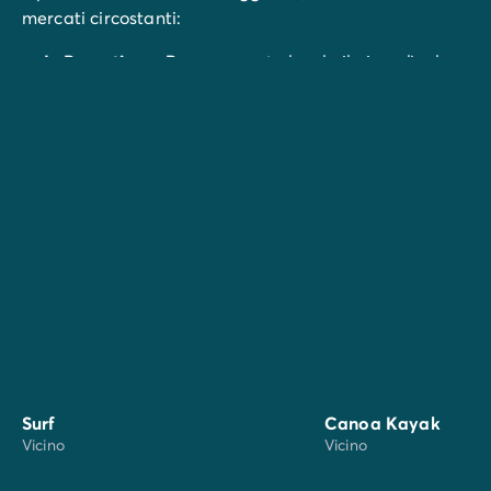
mercati circostanti:
In Parentis-en-Born:
mercato locale il giovedì e la
domenica mattina, mercato notturno e artigianale
il martedì sera in alta stagione
A Biscarosse:
mercato locale tutte le mattine
tranne il giovedì in alta stagione, mercato notturno
nelle sere di alta stagione
Surf
Canoa Kayak
Vicino
Vicino