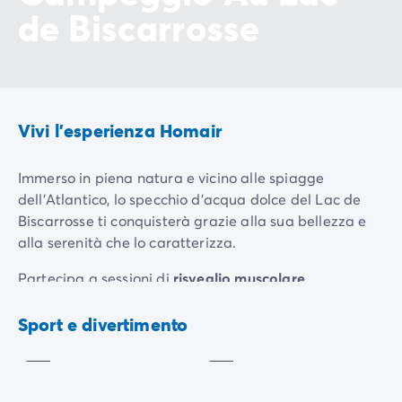
de Biscarrosse
Vivi l'esperienza Homair
Immerso in piena natura e vicino alle spiagge
dell'Atlantico, lo specchio d'acqua dolce del Lac de
Biscarrosse ti conquisterà grazie alla sua bellezza e
alla serenità che lo caratterizza.
Partecipa a sessioni di
risveglio muscolare,
fitness/stretching
o di
aquafun
per iniziare bene la
Fitness/
Aquagym
Stretching
giornata. Per gli appassionati di sport di squadra, il
Sport e divertimento
Incluso
Incluso
campeggio offre una serie di attività come
calcio
,
pallavolo
e
basket
. Concediti una partita a
bocce
o a
biliardo
per i momenti più tranquilli o vai
a pescare