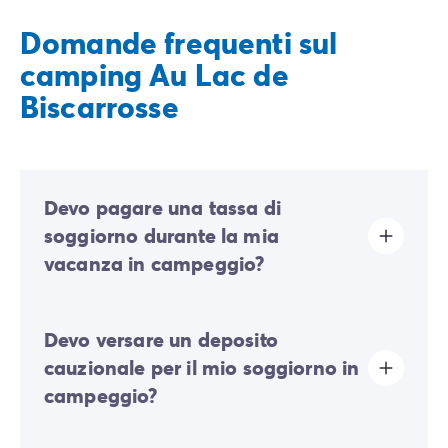
Domande frequenti sul
camping Au Lac de
Biscarrosse
Devo pagare una tassa di
soggiorno durante la mia
vacanza in campeggio?
La tassa di soggiorno è prevista in quasi tutte le
Devo versare un deposito
località turistiche. Dovrai quindi pagarla al momento
della registrazione online o una volta arrivato sul
cauzionale per il mio soggiorno in
posto.
campeggio?