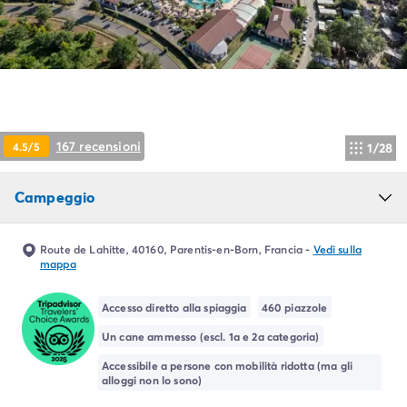
Campeggio Piemonte
Campeggio Sardegna
Campeggio Alghero
Campeggio Toscana
Campeggio Firenze
Campeggio Livorno
Campeggio Lucca
167 recensioni
4.5/5
1/28
Campeggio Marina di Bibbona
Campeggio San Vincenzo
Campeggio
Campeggio Trentino-Alto-Adige
Campeggio Veneto
Campeggio Caorle
Route de Lahitte, 40160, Parentis-en-Born, Francia
-
Vedi sulla
Campeggio Lazise
mappa
Campeggio Sottomarina di Chioggia
Campeggio Venezia
Accesso diretto alla spiaggia
460 piazzole
Campeggio Cavallino - Treporti
Un cane ammesso (escl. 1a e 2a categoria)
Campeggio Verona
Accessibile a persone con mobilità ridotta (ma gli
Campeggio Croazia
alloggi non lo sono)
Campeggio Dalmazia