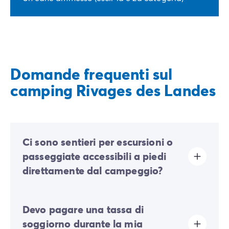
Domande frequenti sul
camping Rivages des Landes
Ci sono sentieri per escursioni o
passeggiate accessibili a piedi
direttamente dal campeggio?
Sì, i sentieri per passeggiate ed escursioni sono
Devo pagare una tassa di
accessibili direttamente a piedi dall'uscita del
campeggio. È l'ideale per scoprire la natura circostante
soggiorno durante la mia