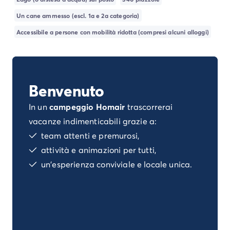
Campeggio Istria
Un cane ammesso (escl. 1a e 2a categoria)
Campeggio Francia
Campeggio Bretagna
Accessibile a persone con mobilità ridotta (compresi alcuni alloggi)
Campeggio Corsica
Campeggio Gran-Este
Campeggio Ile-de-France
Campeggio Parigi
Benvenuto
Campeggio Normandia
Campeggio Spagna
In un
campeggio Homair
trascorrerai
Campeggio Portogallo
vacanze indimenticabili grazie a:
Altre destinazioni
team attenti e premurosi,
Campeggio Germania
attività e animazioni per tutti,
Campeggio Austria
un'esperienza conviviale e locale unica.
Campeggio Stiria
Campeggio Svizzera
Campeggio Olanda
Campeggio Slovenia
Campeggio Lussemburgo
Tutte le idee di viaggio