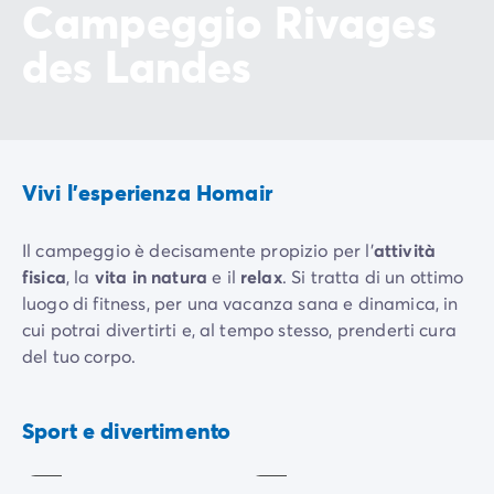
Campeggio Rivages
des Landes
Vivi l'esperienza Homair
Il campeggio è decisamente propizio per l’
attività
fisica
, la
vita in natura
e il
relax
. Si tratta di un ottimo
luogo di fitness, per una vacanza sana e dinamica, in
cui potrai divertirti e, al tempo stesso, prenderti cura
del tuo corpo.
Giocco
Potrai dividere le tue giornate tra
piscine e scivoli
(no,
Mini-
di
golf
bocce
non sono solo per i bambini!),
windsurf
sull'oceano,
Sport e divertimento
Incluso
Incluso
pesca o paddle
sul lago o
dolce far niente in terrazza
.