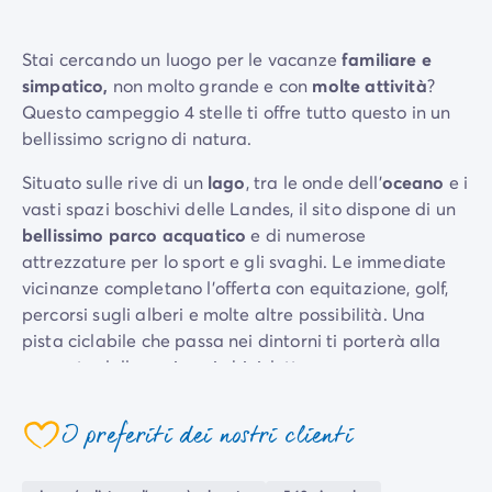
Case mobili by Roan
/it/case-mobili-a-noleggio-by-roa
La Gamma Ultimate
/it/la-gamma-ultimate
Stai cercando un luogo per le vacanze
familiare e
Lo spirito Homair
simpatico,
non molto grande e con
molte attività
?
Vivi l'esperienza
Questo campeggio 4 stelle ti offre tutto questo in un
L'Esperienza Homair
bellissimo scrigno di natura.
Servizi & info utili
I nostri servizi
Situato sulle rive di un
lago
, tra le onde dell’
oceano
e i
I nostri pacchetti ristorazione
vasti spazi boschivi delle Landes, il sito dispone di un
Il Servizio Clienti Homair
bellissimo parco acquatico
e di numerose
Prima di partire
attrezzature per lo sport e gli svaghi. Le immediate
Assicurazione di cancellazione
vicinanze completano l'offerta con equitazione, golf,
Modalità di pagamento
percorsi sugli alberi e molte altre possibilità. Una
pista ciclabile che passa nei dintorni ti porterà alla
scoperta della regione in bicicletta.
Più che una vacanza dinamica, il campeggio propone
I preferiti dei nostri clienti
un vero e proprio centro benessere, offrendo
numerosi
servizi di trattamento e relax
.