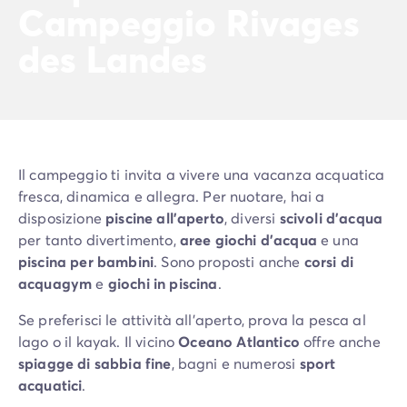
Campeggio Rivages
des Landes
Il campeggio ti invita a vivere una vacanza acquatica
fresca, dinamica e allegra. Per nuotare, hai a
disposizione
piscine all'aperto
, diversi
scivoli d'acqua
per tanto divertimento,
aree giochi d'acqua
e una
piscina per bambini
. Sono proposti anche
corsi di
acquagym
e
giochi in piscina
.
Se preferisci le attività all'aperto, prova la pesca al
lago o il kayak. Il vicino
Oceano Atlantico
offre anche
spiagge di sabbia fine
, bagni e numerosi
sport
acquatici
.