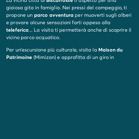
gioiosa gita in famiglia. Nei pressi del campeggio, ti
propone un
parco avventura
per muoverti sugli alberi
e provare alcune sensazioni forti appeso alla
teleferica
... La visita ti permetterà anche di scoprire il
vicino parco acquatico.
Per un’escursione più culturale, visita la
Maison du
Patrimoine
(Mimizan) e approfitta di un giro in
bicicletta per scoprire il
castello di Woolsack
.
Per gli amanti del surf, a
Hossegor
ci sono degli spot
meravigliosi.