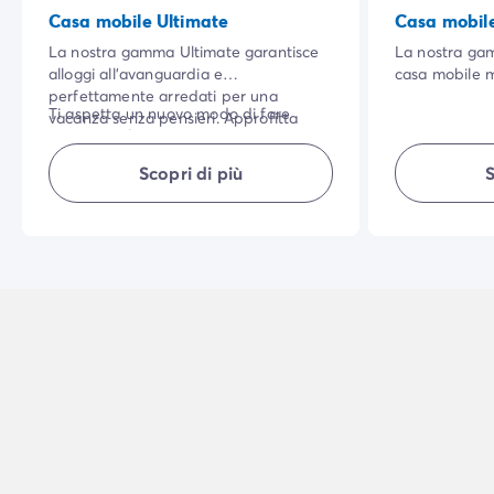
Casa mobile Ultimate
Casa mobil
La nostra gamma Ultimate garantisce
La nostra ga
alloggi all'avanguardia e
casa mobile 
perfettamente arredati per una
costruzione. 
Ti aspetta un nuovo modo di fare
vacanza senza pensieri. Approfitta
ombreggiata, 
campeggio!
delle dotazioni e dei servizi di alta
naturale, e la
gamma offerti dalla gamma: lenzuola,
interne di qu
Scopri di più
S
NB: biancheria da letto di qualità
asciugamani e pulizia di fine soggiorno.
renderanno l
superiore per la master bedroom.
piacevole.