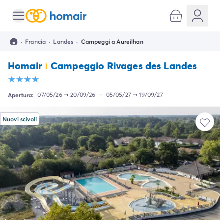
Tutte le destinazioni
Campeggio Italia
·
Francia
·
Landes
·
Campeggi a Aureilhan
Campeggio Abruzzo
Campeggio Emilia Romagna
Homair
Campeggio Rivages des Landes
Campeggio Cesenatico
Campeggio Ravenna
Campeggio Riccione
Apertura:
07/05/26
➞
20/09/26
-
05/05/27
➞
19/09/27
Campeggio Rimini
Campeggio Lazio
Nuovi scivoli
Campeggio Roma
Campeggio Lombardia
Campeggio Lago di Garda
Campeggio Cisano di Bardolino
Campeggio Peschiera Del Garda
Campeggio Riva del Garda
Campeggio San Felice del Benaco
Campeggio Lago Maggiore